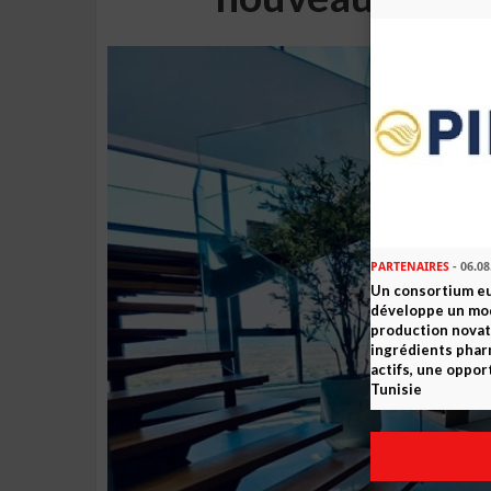
PARTENAIRES
- 06.08
Un consortium e
développe un mo
production novat
ingrédients pha
actifs, une oppor
Tunisie