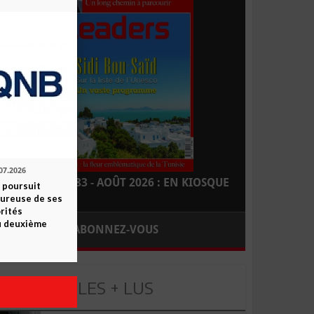
07.2026
LEADERS N° 183 - AOÛT 2026 : EN KIOSQUE
 poursuit
oureuse de ses
orités
u deuxième
ABONNEZ-VOUS
LES + LUS