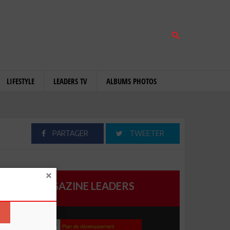
LIFESTYLE
LEADERS TV
ALBUMS PHOTOS
PARTAGER
TWEETER
MAGAZINE LEADERS