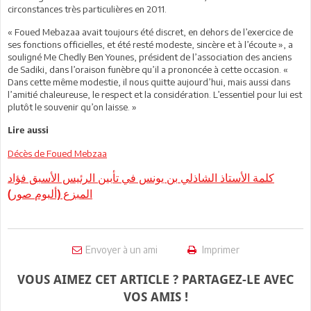
circonstances très particulières en 2011.
« Foued Mebazaa avait toujours été discret, en dehors de l’exercice de
ses fonctions officielles, et été resté modeste, sincère et à l’écoute », a
souligné Me Chedly Ben Younes, président de l’association des anciens
de Sadiki, dans l’oraison funèbre qu’il a prononcée à cette occasion. «
Dans cette même modestie, il nous quitte aujourd’hui, mais aussi dans
l’amitié chaleureuse, le respect et la considération. L’essentiel pour lui est
plutôt le souvenir qu’on laisse. »
Lire aussi
Décès de Foued Mebzaa
كلمة الأستاذ الشاذلي بن يونس في تأبين الرئيس الأسبق فؤاد
المبزع (ألبوم صور)
Envoyer à un ami
Imprimer
VOUS AIMEZ CET ARTICLE ? PARTAGEZ-LE AVEC
VOS AMIS !