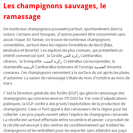
Les champignons sauvages, le
ramassage
De nombreux champignons poussent partout, spontanément dans la
nature. Certains sont toxiques, d’autres peuvent être consommés sans
aucun risque. En Tunisie, on trouve de nombreux champignons
comestibles, surtout dans les régions forestières du Nord (Béja,
Jendouba et Bizerte). Les espèces les plus connues, qui présentent un
intérêt commercial sont : la Girolle
Cantharellus
زكرة الحي
cibarius, la trompette
Craterellus cornucopioides, la
زكرة الميت
chanterelle
Cantharellus lutescens et l’oronge
Amanita
العضمة
الرشته
coesarea. Ces champignons remontent à la surface du sol après les pluies
d’automne. La saison de ramassage s’étale du mois d’octobre au mois de
mars.
C’est la Direction générale des forêts (DGF) qui gère le ramassage des
champignons qui concerne environ 175 000 ha. Par voie d’adjudications
publiques, la DGF confie à des privés l’exploitation de la production de
champignons. Ceux-ci font appel à des ramasseurs de la région pour les
collecter. Les prix payés varient selon l’espèce de champignon ramassée.
La récolte est surtout effectuée entre novembre et janvier. Le produit de
la récolte est envoyé à des centres de conditionnement qui traitent les
champignons et les emballent pour les exporter sans attendre aux pays