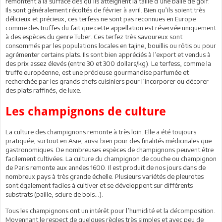
remontent à la surface dès qu’ils atteignent la taille d’une balle de golf.
Ils sont généralement récoltés de février à avril. Bien qu’ils soient très
délicieux et précieux, ces terfess ne sont pas reconnues en Europe
comme des truffes du fait que cette appellation est réservée uniquement
à des espèces du genre Tuber. Ces terfez très savoureux sont
consommés par les populations locales en tajine, bouillis ou rôtis ou pour
agrémenter certains plats. Ils sont bien appréciés à l’export et vendus à
des prix assez élevés (entre 30 et 300 dollars/kg). Le terfess, comme la
truffe européenne, est une précieuse gourmandise parfumée et
recherchée par les grands chefs cuisiniers pour l’incorporer ou décorer
des plats raffinés, de luxe.
Les champignons de culture
La culture des champignons remonte à très loin. Elle a été toujours
pratiquée, surtout en Asie, aussi bien pour des finalités médicinales que
gastronomiques. De nombreuses espèces de champignons peuvent être
facilement cultivées. La culture du champignon de couche ou champignon
de Paris remonte aux années 1600. Il est produit de nos jours dans de
nombreux pays à très grande échelle. Plusieurs variétés de pleurotes
sont également faciles à cultiver et se développent sur différents
substrats (paille, sciure de bois…).
Tous les champignons ont un intérêt pour l’humidité et la décomposition.
Moyennant le respect de quelques règles très simples et avec peu de