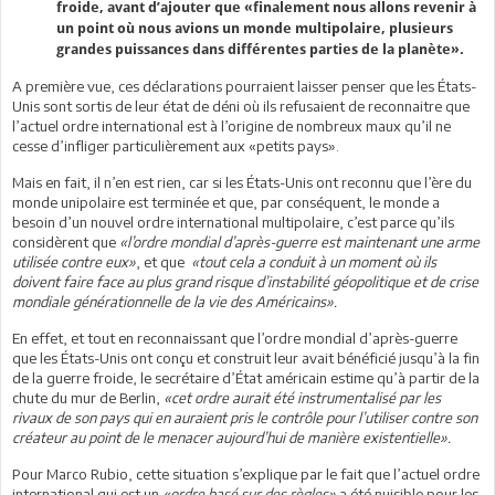
froide, avant d’ajouter que «finalement nous allons revenir à
un point où nous avions un monde multipolaire, plusieurs
grandes puissances dans différentes parties de la planète».
A première vue, ces déclarations pourraient laisser penser que les États-
Unis sont sortis de leur état de déni où ils refusaient de reconnaitre que
l’actuel ordre international est à l’origine de nombreux maux qu’il ne
cesse d’infliger particulièrement aux «petits pays».
Mais en fait, il n’en est rien, car si les États-Unis ont reconnu que l’ère du
monde unipolaire est terminée et que, par conséquent, le monde a
besoin d’un nouvel ordre international multipolaire, c’est parce qu’ils
considèrent que
«l’ordre mondial d’après-guerre est maintenant une arme
utilisée contre eux»
, et que
«tout cela a conduit à un moment où ils
doivent faire face au plus grand risque d’instabilité géopolitique et de crise
mondiale générationnelle de la vie des Américains».
En effet, et tout en reconnaissant que l’ordre mondial d’après-guerre
que les États-Unis ont conçu et construit leur avait bénéficié jusqu’à la fin
de la guerre froide, le secrétaire d’État américain estime qu’à partir de la
chute du mur de Berlin,
«cet ordre aurait été instrumentalisé par les
rivaux de son pays qui en auraient pris le contrôle pour l’utiliser contre son
créateur au point de le menacer aujourd’hui de manière existentielle».
Pour Marco Rubio, cette situation s’explique par le fait que l’actuel ordre
international qui est un
«ordre basé sur des règles»
a été nuisible pour les