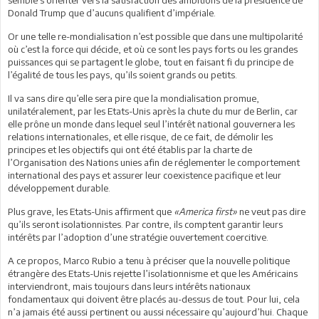
Donald Trump que d’aucuns qualifient d’impériale.
Or une telle re-mondialisation n’est possible que dans une multipolarité
où c’est la force qui décide, et où ce sont les pays forts ou les grandes
puissances qui se partagent le globe, tout en faisant fi du principe de
l’égalité de tous les pays, qu’ils soient grands ou petits.
Il va sans dire qu’elle sera pire que la mondialisation promue,
unilatéralement, par les Etats-Unis après la chute du mur de Berlin, car
elle prône un monde dans lequel seul l’intérêt national gouvernera les
relations internationales, et elle risque, de ce fait, de démolir les
principes et les objectifs qui ont été établis par la charte de
l’Organisation des Nations unies afin de réglementer le comportement
international des pays et assurer leur coexistence pacifique et leur
développement durable.
Plus grave, les Etats-Unis affirment que
«America first»
ne veut pas dire
qu’ils seront isolationnistes. Par contre, ils comptent garantir leurs
intérêts par l’adoption d’une stratégie ouvertement coercitive.
A ce propos, Marco Rubio a tenu à préciser que la nouvelle politique
étrangère des Etats-Unis rejette l’isolationnisme et que les Américains
interviendront, mais toujours dans leurs intérêts nationaux
fondamentaux qui doivent être placés au-dessus de tout. Pour lui, cela
n’a jamais été aussi pertinent ou aussi nécessaire qu’aujourd’hui. Chaque