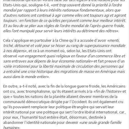
Etats-Unis qui, souligne-t-il,
«ont trop souvent donné la priorité à l’ordre
mondial par rapport à leurs intérêts nationaux fondamentaux, alors que
d’autres nations ont continué à agir comme elles ont toujours agi et agiront
toujours : en fonction de ce qu’elles perçoivent comme leur meilleur intérêt.
Et au lieu de se plier aux règles de l’ordre mondial de l’après-guerre froide,
elles l’ont manipulé pour servir leurs intérêts au détriment des nôtres».
Cela s’applique en particulier à la Chine qu’il a accusée d’avoir
«menti,
triché, détourné et volé pour se hisser au rang de superpuissance mondiale
à nos dépens»
, et ce à un moment où, selon lui, les Etats-Unis ont
observé
«un engagement quasi religieux en faveur d’un commerce libre et
sans entraves aux dépens de leur économie nationale»
et fait preuve d’un
«zèle irrationnel pour la liberté maximale de circulation des personnes qui
a entraîné une crise historique des migrations de masse en Amérique mais
aussi dans le monde entier».
En outre, a-t-il noté, avec la fin de la longue guerre froide, les Américains
ont cru, avec triomphalisme, qu’ils étaient arrivés à la
«fin de l’histoire»
et
que « toutes les nations de la planète allaient devenir membres de la
communauté démocratique dirigée par l’Occident. Ils ont également cru
qu’ils pouvaient remplacer leur politique étrangère qui servait leur
intérêt national par une politique qui sert l’ordre libéral international, car,
pour eux, l’humanité tout entière était, désormais, destinée à
abandonner l’identité nationale pour devenir
«une seule grande famille
humaine».