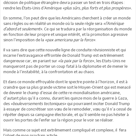
décision de politique étrangère devra passer un test en trois étapes :
rendre les États-Unis d’Amérique
«plus sûrs, plus forts et plus prospères».
En somme, l’on peut dire que les Américains cherchent à créer un monde
sans règles ou en réalité un monde où la seule règle sera
«l’Amérique
d’abord et seulement».
Ce qui se traduira par la réorganisation du monde
en fonction de leur propre et unique intérêt, et la promotion agressive
sinon l’imposition de la
«pax americana par la force»
.
Il va sans dire que cette nouvelle ligne de conduite révisionniste et qui
incarne l’extravagance effrontée de Donald Trump est extrêmement
dangereuse car, en pariant sur
«la paix par la force»
, les Etats-Unis ne
manqueront pas de porter un coup fatal à la diplomatie et de mener le
monde à l’instabilité, à la confrontation et au chaos.
Et dans ce monde effroyable dont le spectre pointe à l’horizon, il est à
craindre que sa plus grande victime soit le Moyen-Orient qui est menacé
de devenir le champ d’essai de cette re-mondialisation américaine,
d’autant plus qu’il a connu, durant les quinze mois de la guerre à Gaza,
des
«bouleversements tectoniques»
qui pourraient inciter Donald Trump
à essayer de concrétiser son vœu de le remodeler, vœu qu’il n’a cessé de
répéter depuis sa campagne électorale, et qu’il semble ne pas hésiter à
ouvrir les portes de l’enfer sur la région pour le voir se réaliser.
Mais comme ce sujet est extrêmement compliqué et complexe, il fera
l’objet de mon prochain article.