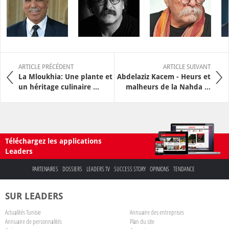
ARTICLE PRÉCÉDENT
ARTICLE SUIVANT
La Mloukhia: Une plante et
Abdelaziz Kacem - Heurs et
un héritage culinaire ...
malheurs de la Nahda ...
Téléchargez les applications
Leaders
PARTENAIRES
DOSSIERS
LEADERS TV
SUCCESS STORY
OPINIONS
TENDANCE
SUR LEADERS
Actualités Tunisie
Annuaire des entreprises
Annuaire de personnalités
Plan du site