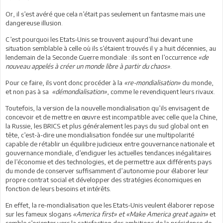
Or, il s’est avéré que cela n’était pas seulement un fantasme mais une
dangereuse illusion.
C’est pourquoi les Etats-Unis se trouvent aujourd’hui devant une
situation semblable à celle où ils s’étaient trouvés il y a huit décennies, au
lendemain de la Seconde Guerre mondiale : ils sont en l’occurrence
«de
nouveau appelés à créer un monde libre à partir du chaos»
.
Pour ce faire, ils vont donc procéder à la
«re-mondialisation»
du monde,
et non pas à sa
«démondialisation»
, comme le revendiquent leurs rivaux.
Toutefois, la version de la nouvelle mondialisation qu’ils envisagent de
concevoir et de mettre en œuvre est incompatible avec celle que la Chine,
la Russie, les BRICS et plus généralement les pays du sud global ont en
tête, c’est-à-dire une mondialisation fondée sur une multipolarité
capable de rétablir un équilibre judicieux entre gouvernance nationale et
gouvernance mondiale, d’endiguer les actuelles tendances inégalitaires
de l’économie et des technologies, et de permettre aux différents pays
du monde de conserver suffisamment d’autonomie pour élaborer leur
propre contrat social et développer des stratégies économiques en
fonction de leurs besoins et intérêts.
En effet, la re-mondialisation que les Etats-Unis veulent élaborer repose
sur les fameux slogans
«America first» et «Make America great again»
et
semble s’orienter vers la satisfaction des ambitions de la présidence de