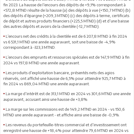
fin 2023. La hausse de l’encours des dépôts de +9,1% correspondant à
+572,8 MTND résulte de la hausse (a) des dépôts à vue (+150,7 MTND) (b)
des dépôts d’épargne (+209,3 MTND) (c) des dépôts à terme, certificats
de dépôt et autres produits financiers (+225,5 MTND) (d) et d’une baisse
des autres dépôts et avoirs de la clientèle (-12,7 MTND).
L’encours net des crédits à la clientèle est de 6 207,8 MTND à fin 2024
•
vs 6 531,1 MTND une année auparavant, soit une baisse de -4,9%
correspondant à -323,3 MTND.
L’encours des emprunts et ressources spéciales est de 147,9 MTND à fin
•
2024 vs 197,8 MTND une année auparavant.
Les produits d’exploitation bancaire, présentés nets des agios
•
réservés, ont affiché une hausse de 6,5% pour atteindre 925,7 MTND à
fin 2024 vs 869,04 MTND une année auparavant.
La marge d’intérêt est de 313,1 MTND en 2024 vs 301,6 MTND une année
•
auparavant, accusant ainsi une hausse de +3,8%.
La marge sur les commissions est de 149,2 MTND en 2024 - vs 150,6
•
MTND une année auparavant - et affiche ainsi une baisse de -0,9%.
Les revenus du portefeuille-titres commercial et d’investissement ont
•
enregistré une hausse de +18,4% pour atteindre 79,6 MTND en 2024 vs