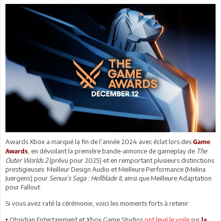
Awards Xbox a marqué la fin de l’année 2024 avec éclat lors des
Game
, en dévoilant la première bande-annonce de gameplay de
The
Awards
Outer Worlds 2
(prévu pour 2025) et en remportant plusieurs distinctions
prestigieuses: Meilleur Design Audio et Meilleure Performance (Melina
Juergens) pour
Senua’s Saga : Hellblade II,
ainsi que Meilleure Adaptation
pour Fallout.
Si vous avez raté la cérémonie, voici les moments forts à retenir:
Obsidian Entertainment et Xbox Game Studios
ont levé le voile
sur
•
la