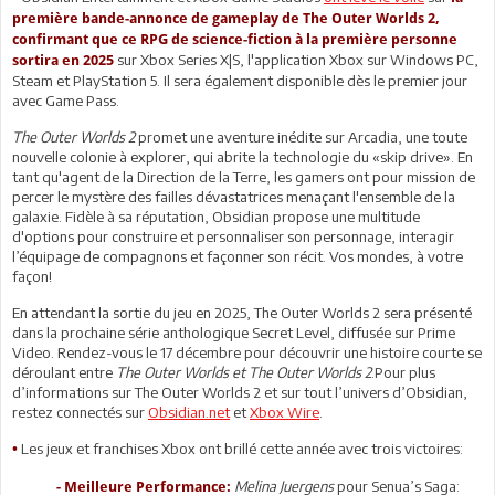
première bande-annonce de gameplay de The Outer Worlds 2,
confirmant que ce RPG de science-fiction à la première personne
sur Xbox Series X|S, l'application Xbox sur Windows PC,
sortira en 2025
Steam et PlayStation 5. Il sera également disponible dès le premier jour
avec Game Pass.
The Outer Worlds 2
promet une aventure inédite sur Arcadia, une toute
nouvelle colonie à explorer, qui abrite la technologie du «skip drive». En
tant qu'agent de la Direction de la Terre, les gamers ont pour mission de
percer le mystère des failles dévastatrices menaçant l'ensemble de la
galaxie. Fidèle à sa réputation, Obsidian propose une multitude
d'options pour construire et personnaliser son personnage, interagir
l’équipage de compagnons et façonner son récit. Vos mondes, à votre
façon!
En attendant la sortie du jeu en 2025, The Outer Worlds 2 sera présenté
dans la prochaine série anthologique Secret Level, diffusée sur Prime
Video. Rendez-vous le 17 décembre pour découvrir une histoire courte se
déroulant entre
The Outer Worlds et The Outer Worlds 2
.Pour plus
d’informations sur The Outer Worlds 2 et sur tout l’univers d’Obsidian,
restez connectés sur
Obsidian.net
et
Xbox Wire
.
Les jeux et franchises Xbox ont brillé cette année avec trois victoires:
•
Melina Juergens
pour Senua’s Saga:
- Meilleure Performance: