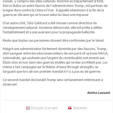
iranien, y compris des sites culturels. Nommé au Département d’Etat,
Marco Rubio un autre faucon de l’administration Trump, est partisan de
la ligne dure contre la Chine e l’Iran. Il appelle néanmoins à la fin de la
guerre en Ukraine qui se trouve selon lui dans une impasse.
D'un autre côté, Tulsi Gabbard a été choisie comme directrice du
renseignement national. Ancienne démocrate, elle est prête à défier
l'establishment et a une aversion pour la propagande belliciste.
Reste que toutes ces personnes doivent être confirmées par le Sénat.
Malgré une administration fortement dominée par des faucons, Trump,
doit naviguer entre les néoconservateurs de son parti et sa base MAGA,
nationaliste, qui souhaite que l'argent du contribuable soit investi aux
États-Unis et non dans des guerres inutiles qui ne leur profitent pas. Lui-
même a fait campagne sur le thème «Peace through strength» se
targuant que lors de son premier mandat il n’y a pas eu de guerres.
Ce second mandat de Donald Trump sera certainement intéressant à
observer!
Amina Laouani
Envoyer à un ami
Imprimer