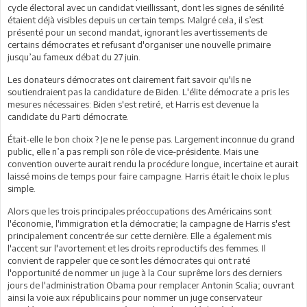
cycle électoral avec un candidat vieillissant, dont les signes de sénilité
étaient déjà visibles depuis un certain temps. Malgré cela, il s’est
présenté pour un second mandat, ignorant les avertissements de
certains démocrates et refusant d'organiser une nouvelle primaire
jusqu’au fameux débat du 27 juin.
Les donateurs démocrates ont clairement fait savoir qu'ils ne
soutiendraient pas la candidature de Biden. L'élite démocrate a pris les
mesures nécessaires: Biden s'est retiré, et Harris est devenue la
candidate du Parti démocrate.
Était-elle le bon choix ? Je ne le pense pas. Largement inconnue du grand
public, elle n’a pas rempli son rôle de vice-présidente. Mais une
convention ouverte aurait rendu la procédure longue, incertaine et aurait
laissé moins de temps pour faire campagne. Harris était le choix le plus
simple.
Alors que les trois principales préoccupations des Américains sont
l'économie, l'immigration et la démocratie; la campagne de Harris s'est
principalement concentrée sur cette dernière. Elle a également mis
l'accent sur l'avortement et les droits reproductifs des femmes. Il
convient de rappeler que ce sont les démocrates qui ont raté
l'opportunité de nommer un juge à la Cour suprême lors des derniers
jours de l'administration Obama pour remplacer Antonin Scalia; ouvrant
ainsi la voie aux républicains pour nommer un juge conservateur