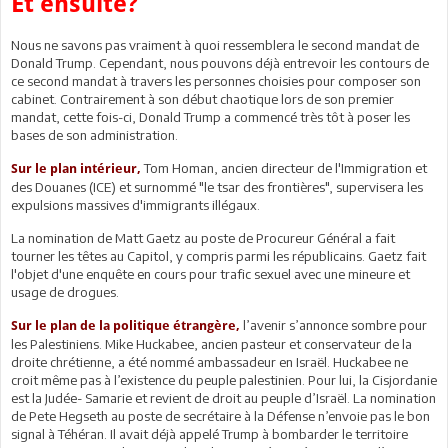
Et ensuite?
Nous ne savons pas vraiment à quoi ressemblera le second mandat de
Donald Trump. Cependant, nous pouvons déjà entrevoir les contours de
ce second mandat à travers les personnes choisies pour composer son
cabinet. Contrairement à son début chaotique lors de son premier
mandat, cette fois-ci, Donald Trump a commencé très tôt à poser les
bases de son administration.
Tom Homan, ancien directeur de l'Immigration et
Sur le plan intérieur,
des Douanes (ICE) et surnommé "le tsar des frontières", supervisera les
expulsions massives d'immigrants illégaux.
La nomination de Matt Gaetz au poste de Procureur Général a fait
tourner les têtes au Capitol, y compris parmi les républicains. Gaetz fait
l'objet d'une enquête en cours pour trafic sexuel avec une mineure et
usage de drogues.
l’avenir s’annonce sombre pour
Sur le plan de la politique étrangère,
les Palestiniens. Mike Huckabee, ancien pasteur et conservateur de la
droite chrétienne, a été nommé ambassadeur en Israël. Huckabee ne
croit même pas à l’existence du peuple palestinien. Pour lui, la Cisjordanie
est la Judée- Samarie et revient de droit au peuple d’Israël. La nomination
de Pete Hegseth au poste de secrétaire à la Défense n’envoie pas le bon
signal à Téhéran. Il avait déjà appelé Trump à bombarder le territoire