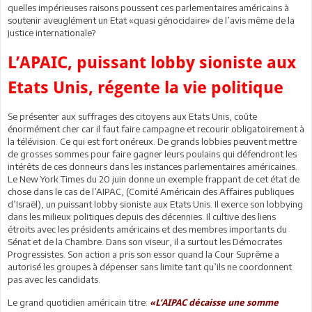
quelles impérieuses raisons poussent ces parlementaires américains à
soutenir aveuglément un Etat «quasi génocidaire» de l’avis même de la
justice internationale?
L’APAIC, puissant lobby sioniste aux
Etats Unis, régente la vie politique
Se présenter aux suffrages des citoyens aux Etats Unis, coûte
énormément cher car il faut faire campagne et recourir obligatoirement à
la télévision. Ce qui est fort onéreux. De grands lobbies peuvent mettre
de grosses sommes pour faire gagner leurs poulains qui défendront les
intérêts de ces donneurs dans les instances parlementaires américaines.
Le New York Times du 20 juin donne un exemple frappant de cet état de
chose dans le cas de l’AIPAC, (Comité Américain des Affaires publiques
d’Israël), un puissant lobby sioniste aux Etats Unis. Il exerce son lobbying
dans les milieux politiques depuis des décennies. Il cultive des liens
étroits avec les présidents américains et des membres importants du
Sénat et de la Chambre. Dans son viseur, il a surtout les Démocrates
Progressistes. Son action a pris son essor quand la Cour Suprême a
autorisé les groupes à dépenser sans limite tant qu’ils ne coordonnent
pas avec les candidats.
Le grand quotidien américain titre:
«L’AIPAC décaisse une somme