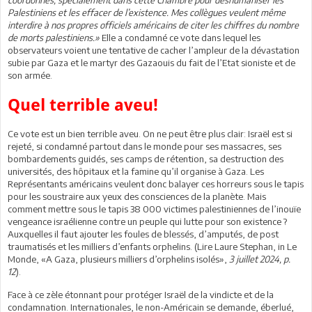
Palestiniens et les effacer de l’existence. Mes collègues veulent même
interdire à nos propres officiels américains de citer les chiffres du nombre
de morts palestiniens.»
Elle a condamné ce vote dans lequel les
observateurs voient une tentative de cacher l’ampleur de la dévastation
subie par Gaza et le martyr des Gazaouis du fait de l’Etat sioniste et de
son armée.
Quel terrible aveu!
Ce vote est un bien terrible aveu. On ne peut être plus clair: Israël est si
rejeté, si condamné partout dans le monde pour ses massacres, ses
bombardements guidés, ses camps de rétention, sa destruction des
universités, des hôpitaux et la famine qu’il organise à Gaza. Les
Représentants américains veulent donc balayer ces horreurs sous le tapis
pour les soustraire aux yeux des consciences de la planète. Mais
comment mettre sous le tapis 38 000 victimes palestiniennes de l’inouïe
vengeance israélienne contre un peuple qui lutte pour son existence ?
Auxquelles il faut ajouter les foules de blessés, d’amputés, de post
traumatisés et les milliers d’enfants orphelins. (Lire Laure Stephan, in Le
Monde, «A Gaza, plusieurs milliers d’orphelins isolés»,
3 juillet 2024, p.
12
).
Face à ce zèle étonnant pour protéger Israël de la vindicte et de la
condamnation. Internationales, le non-Américain se demande, éberlué,