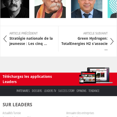
ARTICLE PRÉCÉDENT
ARTICLE SUIVANT
Stratégie nationale de la
Green Hydrogen:
jeunesse : Les cinq ...
TotalEnergies H2 s'associe
...
Téléchargez les applications
Leaders
PARTENAIRES
DOSSIERS
LEADERS TV
SUCCESS STORY
OPINIONS
TENDANCE
SUR LEADERS
Actualités Tunisie
Annuaire des entreprises