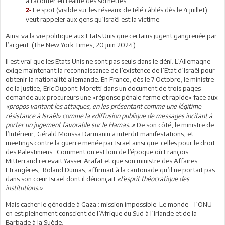
à raconter en réalité des sornettes
Le spot (visible sur les réseaux de télé câblés dès le 4 juillet)
2-
veut rappeler aux gens qu’Israël est la victime.
Ainsi va la vie politique aux Etats Unis que certains jugent gangrenée par
l’argent. (The New York Times, 20 juin 2024).
Il est vrai que les Etats Unis ne sont pas seuls dans le déni. L’Allemagne
exige maintenant la reconnaissance de l’existence de l’Etat d’Israël pour
obtenir la nationalité allemande. En France, dès le 7 Octobre, le ministre
de la Justice, Eric Dupont-Moretti dans un document de trois pages
demande aux procureurs une «réponse pénale ferme et rapide» face aux
«propos vantant les attaques, en les présentant comme une légitime
résistance à Israël» comme la «diffusion publique de messages incitant à
porter un jugement favorable sur le Hamas..»
De son côté, le ministre de
l’Intérieur, Gérald Moussa Darmanin a interdit manifestations, et
meetings contre la guerre menée par Israël ainsi que celles pour le droit
des Palestiniens. Comment on est loin de l’époque où François
Mitterrand recevait Yasser Arafat et que son ministre des Affaires
Etrangères, Roland Dumas, affirmait à la cantonade qu’il ne portait pas
dans son cœur Israël dont il dénonçait
«l’esprit théocratique des
institutions.»
Mais cacher le génocide à Gaza : mission impossible. Le monde – l’ONU-
en est pleinement conscient de l’Afrique du Sud à l’Irlande et de la
Barbade à la Suède.