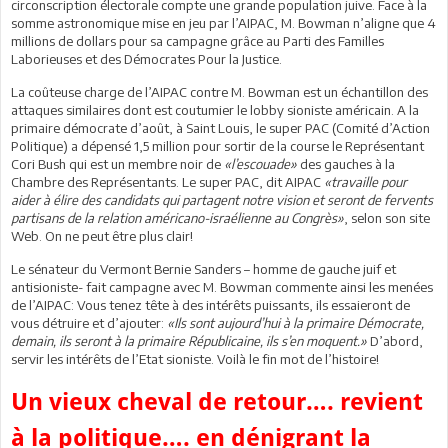
circonscription électorale compte une grande population juive. Face à la
somme astronomique mise en jeu par l’AIPAC, M. Bowman n’aligne que 4
millions de dollars pour sa campagne grâce au Parti des Familles
Laborieuses et des Démocrates Pour la Justice.
La coûteuse charge de l’AIPAC contre M. Bowman est un échantillon des
attaques similaires dont est coutumier le lobby sioniste américain. A la
primaire démocrate d’août, à Saint Louis, le super PAC (Comité d’Action
Politique) a dépensé 1,5 million pour sortir de la course le Représentant
Cori Bush qui est un membre noir de
«l’escouade»
des gauches à la
Chambre des Représentants. Le super PAC, dit AIPAC
«travaille pour
aider à élire des candidats qui partagent notre vision et seront de fervents
partisans de la relation américano-israélienne au Congrès»
, selon son site
Web. On ne peut être plus clair!
Le sénateur du Vermont Bernie Sanders – homme de gauche juif et
antisioniste- fait campagne avec M. Bowman commente ainsi les menées
de l’AIPAC: Vous tenez tête à des intérêts puissants, ils essaieront de
vous détruire et d’ajouter:
«Ils sont aujourd’hui à la primaire Démocrate,
demain, ils seront à la primaire Républicaine, ils s’en moquent.»
D’abord,
servir les intérêts de l’Etat sioniste. Voilà le fin mot de l’histoire!
Un vieux cheval de retour…. revient
à la politique…. en dénigrant la