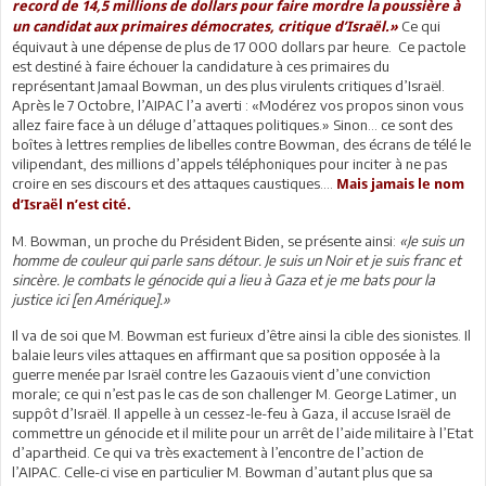
record de 14,5 millions de dollars pour faire mordre la poussière à
Ce qui
un candidat aux primaires démocrates, critique d’Israël.»
équivaut à une dépense de plus de 17 000 dollars par heure. Ce pactole
est destiné à faire échouer la candidature à ces primaires du
représentant Jamaal Bowman, un des plus virulents critiques d’Israël.
Après le 7 Octobre, l’AIPAC l’a averti : «Modérez vos propos sinon vous
allez faire face à un déluge d’attaques politiques.» Sinon… ce sont des
boîtes à lettres remplies de libelles contre Bowman, des écrans de télé le
vilipendant, des millions d’appels téléphoniques pour inciter à ne pas
croire en ses discours et des attaques caustiques….
Mais jamais le nom
d’Israël n’est cité.
M. Bowman, un proche du Président Biden, se présente ainsi:
«Je suis un
homme de couleur qui parle sans détour. Je suis un Noir et je suis franc et
sincère. Je combats le génocide qui a lieu à Gaza et je me bats pour la
justice ici [en Amérique].»
Il va de soi que M. Bowman est furieux d’être ainsi la cible des sionistes. Il
balaie leurs viles attaques en affirmant que sa position opposée à la
guerre menée par Israël contre les Gazaouis vient d’une conviction
morale; ce qui n’est pas le cas de son challenger M. George Latimer, un
suppôt d’Israël. Il appelle à un cessez-le-feu à Gaza, il accuse Israël de
commettre un génocide et il milite pour un arrêt de l’aide militaire à l’Etat
d’apartheid. Ce qui va très exactement à l’encontre de l’action de
l’AIPAC. Celle-ci vise en particulier M. Bowman d’autant plus que sa