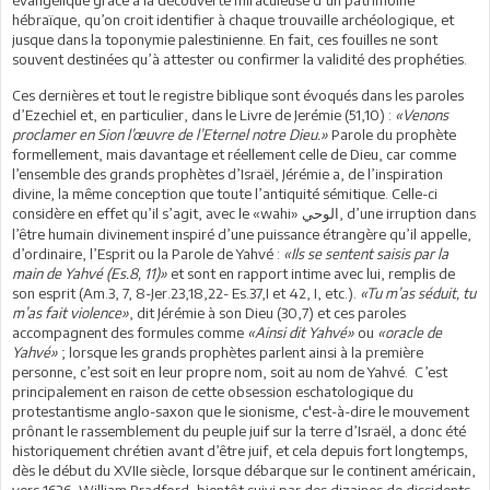
hébraïque, qu’on croit identifier à chaque trouvaille archéologique, et
jusque dans la toponymie palestinienne. En fait, ces fouilles ne sont
souvent destinées qu’à attester ou confirmer la validité des prophéties.
Ces dernières et tout le registre biblique sont évoqués dans les paroles
d’Ezechiel et, en particulier, dans le Livre de Jerémie (51,10) :
«Venons
proclamer en Sion l’œuvre de l’Eternel notre Dieu.»
Parole du prophète
formellement, mais davantage et réellement celle de Dieu, car comme
l’ensemble des grands prophètes d’Israël, Jérémie a, de l’inspiration
divine, la même conception que toute l’antiquité sémitique. Celle-ci
considère en effet qu’il s’agit, avec le «wahi»
, d’une irruption dans
الوحي
l’être humain divinement inspiré d’une puissance étrangère qu’il appelle,
d’ordinaire, l’Esprit ou la Parole de Yahvé :
«Ils se sentent saisis par la
main de Yahvé (Es.8, 11)»
et sont en rapport intime avec lui, remplis de
son esprit (Am.3, 7, 8-Jer.23,18,22- Es.37,I et 42, I, etc.).
«Tu m’as séduit, tu
m’as fait violence»
, dit Jérémie à son Dieu (30,7) et ces paroles
accompagnent des formules comme
«Ainsi dit Yahvé»
ou
«oracle de
Yahvé»
; lorsque les grands prophètes parlent ainsi à la première
personne, c’est soit en leur propre nom, soit au nom de Yahvé. C’est
principalement en raison de cette obsession eschatologique du
protestantisme anglo-saxon que le sionisme, c'est-à-dire le mouvement
prônant le rassemblement du peuple juif sur la terre d’Israël, a donc été
historiquement chrétien avant d’être juif, et cela depuis fort longtemps,
dès le début du XVIIe siècle, lorsque débarque sur le continent américain,
vers 1626, William Bradford, bientôt suivi par des dizaines de dissidents