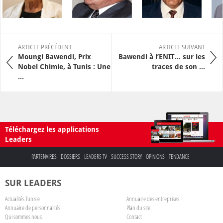
ARTICLE PRÉCÉDENT
ARTICLE SUIVANT
Moungi Bawendi, Prix
Bawendi à l’ENIT… sur les
Nobel Chimie, à Tunis : Une
traces de son ...
...
Téléchargez les applications
Leaders
PARTENAIRES
DOSSIERS
LEADERS TV
SUCCESS STORY
OPINIONS
TENDANCE
SUR LEADERS
Actualités Tunisie
Annuaire des entreprises
Annuaire de personnalités
Plan du site
Qui sommes nous
Contact