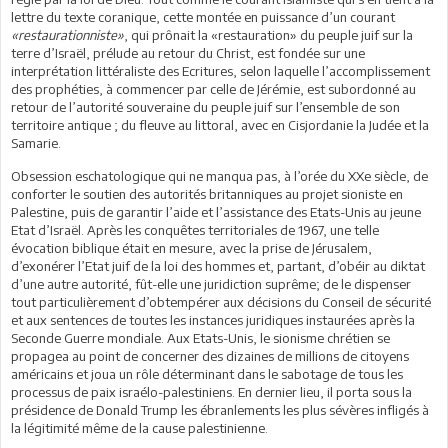
lettre du texte coranique, cette montée en puissance d’un courant
«restaurationniste»
, qui prônait la «restauration» du peuple juif sur la
terre d’Israël, prélude au retour du Christ, est fondée sur une
interprétation littéraliste des Ecritures, selon laquelle l’accomplissement
des prophéties, à commencer par celle de Jérémie, est subordonné au
retour de l’autorité souveraine du peuple juif sur l’ensemble de son
territoire antique ; du fleuve au littoral, avec en Cisjordanie la Judée et la
Samarie.
Obsession eschatologique qui ne manqua pas, à l’orée du XXe siècle, de
conforter le soutien des autorités britanniques au projet sioniste en
Palestine, puis de garantir l’aide et l’assistance des Etats-Unis au jeune
Etat d’Israël. Après les conquêtes territoriales de 1967, une telle
évocation biblique était en mesure, avec la prise de Jérusalem,
d’exonérer l’Etat juif de la loi des hommes et, partant, d’obéir au diktat
d’une autre autorité, fût-elle une juridiction suprême; de le dispenser
tout particulièrement d’obtempérer aux décisions du Conseil de sécurité
et aux sentences de toutes les instances juridiques instaurées après la
Seconde Guerre mondiale. Aux Etats-Unis, le sionisme chrétien se
propagea au point de concerner des dizaines de millions de citoyens
américains et joua un rôle déterminant dans le sabotage de tous les
processus de paix israélo-palestiniens. En dernier lieu, il porta sous la
présidence de Donald Trump les ébranlements les plus sévères infligés à
la légitimité même de la cause palestinienne.