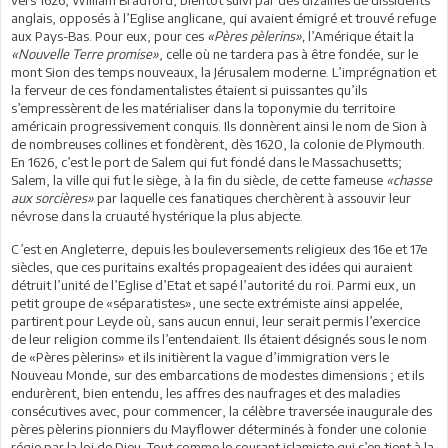
anglais, opposés à l’Eglise anglicane, qui avaient émigré et trouvé refuge
aux Pays-Bas. Pour eux, pour ces
«Pères pèlerins»,
l’Amérique était la
«Nouvelle Terre promise»
, celle où ne tardera pas à être fondée, sur le
mont Sion des temps nouveaux, la Jérusalem moderne. L’imprégnation et
la ferveur de ces fondamentalistes étaient si puissantes qu’ils
s’empressèrent de les matérialiser dans la toponymie du territoire
américain progressivement conquis. Ils donnèrent ainsi le nom de Sion à
de nombreuses collines et fondèrent, dès 1620, la colonie de Plymouth.
En 1626, c’est le port de Salem qui fut fondé dans le Massachusetts;
Salem, la ville qui fut le siège, à la fin du siècle, de cette fameuse
«chasse
aux sorcières»
par laquelle ces fanatiques cherchèrent à assouvir leur
névrose dans la cruauté hystérique la plus abjecte.
C’est en Angleterre, depuis les bouleversements religieux des 16e et 17e
siècles, que ces puritains exaltés propageaient des idées qui auraient
détruit l’unité de l’Eglise d’Etat et sapé l’autorité du roi. Parmi eux, un
petit groupe de «séparatistes», une secte extrémiste ainsi appelée,
partirent pour Leyde où, sans aucun ennui, leur serait permis l’exercice
de leur religion comme ils l’entendaient. Ils étaient désignés sous le nom
de «Pères pèlerins» et ils initièrent la vague d’immigration vers le
Nouveau Monde, sur des embarcations de modestes dimensions ; et ils
endurèrent, bien entendu, les affres des naufrages et des maladies
consécutives avec, pour commencer, la célèbre traversée inaugurale des
pères pèlerins pionniers du Mayflower déterminés à fonder une colonie
régie par la loi de Dieu. Tout comme le courant islamiste qui s’en tient à la