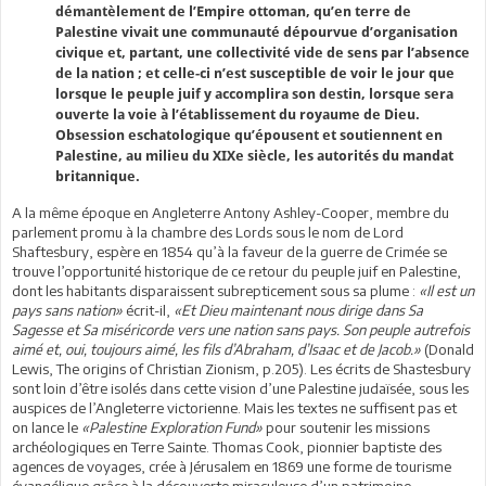
démantèlement de l’Empire ottoman, qu’en terre de
Palestine vivait une communauté dépourvue d’organisation
civique et, partant, une collectivité vide de sens par l’absence
de la nation ; et celle-ci n’est susceptible de voir le jour que
lorsque le peuple juif y accomplira son destin, lorsque sera
ouverte la voie à l’établissement du royaume de Dieu.
Obsession eschatologique qu’épousent et soutiennent en
Palestine, au milieu du XIXe siècle, les autorités du mandat
britannique.
A la même époque en Angleterre Antony Ashley-Cooper, membre du
parlement promu à la chambre des Lords sous le nom de Lord
Shaftesbury, espère en 1854 qu’à la faveur de la guerre de Crimée se
trouve l’opportunité historique de ce retour du peuple juif en Palestine,
dont les habitants disparaissent subrepticement sous sa plume :
«Il est un
pays sans nation»
écrit-il,
«Et Dieu maintenant nous dirige dans Sa
Sagesse et Sa miséricorde vers une nation sans pays. Son peuple autrefois
aimé et, oui, toujours aimé, les fils d’Abraham, d’Isaac et de Jacob.»
(Donald
Lewis, The origins of Christian Zionism, p.205). Les écrits de Shastesbury
sont loin d’être isolés dans cette vision d’une Palestine judaïsée, sous les
auspices de l’Angleterre victorienne. Mais les textes ne suffisent pas et
on lance le
«Palestine Exploration Fund»
pour soutenir les missions
archéologiques en Terre Sainte. Thomas Cook, pionnier baptiste des
agences de voyages, crée à Jérusalem en 1869 une forme de tourisme
évangélique grâce à la découverte miraculeuse d’un patrimoine