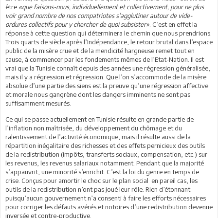
être
«que faisons-nous, individuellement et collectivement, pour ne plus
voir grand nombre de nos compatriotes s’agglutiner autour de vide-
ordures collectifs pour y chercher de quoi subsister»
. C’est en effet la
réponse à cette question qui déterminera le chemin que nous prendrions.
Trois quarts de siècle après l’Indépendance, le retour brutal dans l’espace
public de la misère crue et de la mendicité hargneuse remet tout en
cause, à commencer par les fondements mêmes de l’Etat-Nation. Il est
vrai que la Tunisie connaît depuis des années une régression généralisée,
mais il y a régression et régression. Que l’on s’accommode de la misère
absolue d’une partie des siens est la preuve qu’une régression affective
et morale nous gangrène dont les dangers imminents ne sont pas
suffisamment mesurés.
Ce qui se passe actuellement en Tunisie résulte en grande partie de
l’inflation non maîtrisée, du développement du chômage et du
ralentissement de l’activité économique, mais il résulte aussi de la
répartition inégalitaire des richesses et des effets pernicieux des outils
de la redistribution (impôts, transferts sociaux, compensation, etc.) sur
les revenus, les revenus salariaux notamment. Pendant que la majorité
s’appauvrit, une minorité s’enrichit. C’est la loi du genre en temps de
crise. Conçus pour amortir le choc sur le plan social en pareil cas, les
outils de la redistribution n’ont pas joué leur rôle. Rien d’étonnant
puisqu’aucun gouvernement n’a consenti à faire les efforts nécessaires
pour corriger les défauts avérés et notoires d’une redistribution devenue
inversée et contre-productive.