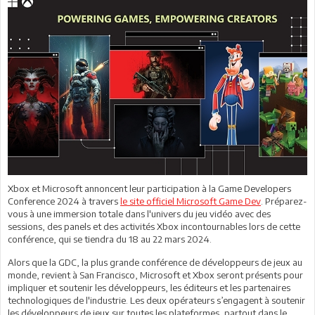
Xbox et Microsoft annoncent leur participation à la Game Developers
Conference 2024 à travers
le site officiel Microsoft Game Dev
. Préparez-
vous à une immersion totale dans l'univers du jeu vidéo avec des
sessions, des panels et des activités Xbox incontournables lors de cette
conférence, qui se tiendra du 18 au 22 mars 2024.
Alors que la GDC, la plus grande conférence de développeurs de jeux au
monde, revient à San Francisco, Microsoft et Xbox seront présents pour
impliquer et soutenir les développeurs, les éditeurs et les partenaires
technologiques de l'industrie. Les deux opérateurs s’engagent à soutenir
les développeurs de jeux sur toutes les plateformes, partout dans le