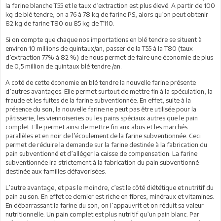
la farine blanche T55 et le taux d’extraction est plus élevé. A partir de 100
kg de blé tendre, on a 76 à 78 kg de farine PS, alors qu’on peut obtenir
82 kg de farine T80 ou 85 kg de T110.
Si on compte que chaque nos importations en blé tendre se situent à
environ 10 millions de quintaux/an, passer de la T55 à la T80 (taux
d’extraction 77% à 82 %) de nous permet de faire une économie de plus
de 0,5 million de quintaux blé tendre /an.
A coté de cette économie en blé tendre la nouvelle farine présente
d’autres avantages. Elle permet surtout de mettre fin à la spéculation, la
fraude et les fuites de la farine subventionnée. En effet, suite à la
présence du son, la nouvelle farine ne peut pas être utilisée pour la
pâtisserie, les viennoiseries ou les pains spéciaux autres que le pain
complet. Elle permet ainsi de mettre fin aux abus et les marchés
parallèles et en noir de l’écoulement de la farine subventionnée. Ceci
permet de réduire la demande sur la farine destinée à la fabrication du
pain subventionné et d’alléger la caisse de compensation. La farine
subventionnée ira strictement à la fabrication du pain subventionné
destinée aux familles défavorisées.
L’autre avantage, et pas le moindre, c’est le côté diététique et nutritif du
pain au son. En effet ce dernier est riche en fibres, minéraux et vitamines.
En débarrassant la farine du son, on l’appauvrit et on réduit sa valeur
nutritionnelle. Un pain complet est plus nutritif qu’un pain blanc. Par