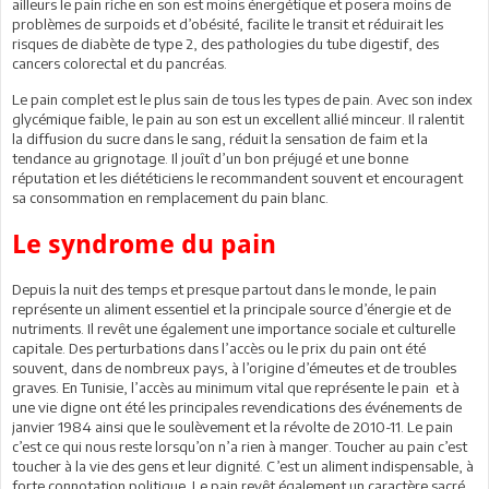
ailleurs le pain riche en son est moins énergétique et posera moins de
problèmes de surpoids et d’obésité, facilite le transit et réduirait les
risques de diabète de type 2, des pathologies du tube digestif, des
cancers colorectal et du pancréas.
Le pain complet est le plus sain de tous les types de pain. Avec son index
glycémique faible, le pain au son est un excellent allié minceur. Il ralentit
la diffusion du sucre dans le sang, réduit la sensation de faim et la
tendance au grignotage. Il jouît d’un bon préjugé et une bonne
réputation et les diététiciens le recommandent souvent et encouragent
sa consommation en remplacement du pain blanc.
Le syndrome du pain
Depuis la nuit des temps et presque partout dans le monde, le pain
représente un aliment essentiel et la principale source d’énergie et de
nutriments. Il revêt une également une importance sociale et culturelle
capitale. Des perturbations dans l’accès ou le prix du pain ont été
souvent, dans de nombreux pays, à l’origine d’émeutes et de troubles
graves. En Tunisie, l’accès au minimum vital que représente le pain et à
une vie digne ont été les principales revendications des événements de
janvier 1984 ainsi que le soulèvement et la révolte de 2010-11. Le pain
c’est ce qui nous reste lorsqu’on n’a rien à manger. Toucher au pain c’est
toucher à la vie des gens et leur dignité. C’est un aliment indispensable, à
forte connotation politique. Le pain revêt également un caractère sacré,