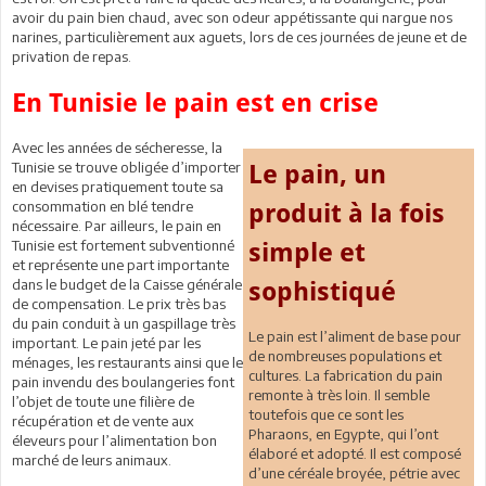
avoir du pain bien chaud, avec son odeur appétissante qui nargue nos
narines, particulièrement aux aguets, lors de ces journées de jeune et de
privation de repas.
En Tunisie le pain est en crise
Avec les années de sécheresse, la
Tunisie se trouve obligée d’importer
Le pain, un
en devises pratiquement toute sa
consommation en blé tendre
produit à la fois
nécessaire. Par ailleurs, le pain en
Tunisie est fortement subventionné
simple et
et représente une part importante
dans le budget de la Caisse générale
sophistiqué
de compensation. Le prix très bas
du pain conduit à un gaspillage très
Le pain est l’aliment de base pour
important. Le pain jeté par les
de nombreuses populations et
ménages, les restaurants ainsi que le
cultures. La fabrication du pain
pain invendu des boulangeries font
remonte à très loin. Il semble
l’objet de toute une filière de
toutefois que ce sont les
récupération et de vente aux
Pharaons, en Egypte, qui l’ont
éleveurs pour l’alimentation bon
élaboré et adopté. Il est composé
marché de leurs animaux.
d’une céréale broyée, pétrie avec