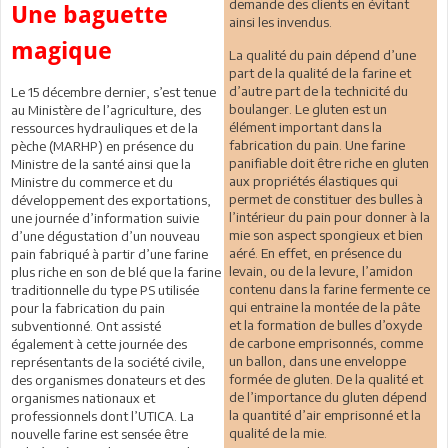
demande des clients en évitant
Une baguette
ainsi les invendus.
magique
La qualité du pain dépend d’une
part de la qualité de la farine et
d’autre part de la technicité du
Le 15 décembre dernier, s’est tenue
boulanger. Le gluten est un
au Ministère de l’agriculture, des
élément important dans la
ressources hydrauliques et de la
fabrication du pain. Une farine
pèche (MARHP) en présence du
panifiable doit être riche en gluten
Ministre de la santé ainsi que la
aux propriétés élastiques qui
Ministre du commerce et du
permet de constituer des bulles à
développement des exportations,
l’intérieur du pain pour donner à la
une journée d’information suivie
mie son aspect spongieux et bien
d’une dégustation d’un nouveau
aéré. En effet, en présence du
pain fabriqué à partir d’une farine
levain, ou de la levure, l’amidon
plus riche en son de blé que la farine
contenu dans la farine fermente ce
traditionnelle du type PS utilisée
qui entraine la montée de la pâte
pour la fabrication du pain
et la formation de bulles d’oxyde
subventionné. Ont assisté
de carbone emprisonnés, comme
également à cette journée des
un ballon, dans une enveloppe
représentants de la société civile,
formée de gluten. De la qualité et
des organismes donateurs et des
de l’importance du gluten dépend
organismes nationaux et
la quantité d’air emprisonné et la
professionnels dont l’UTICA. La
qualité de la mie.
nouvelle farine est sensée être