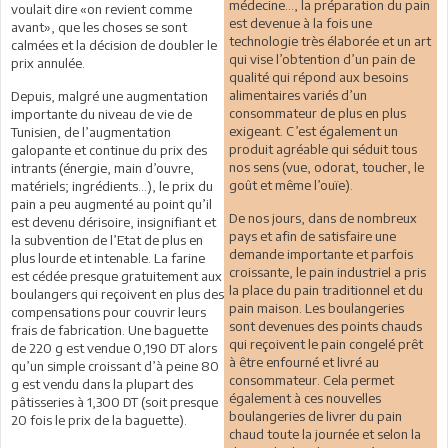
médecine…, la préparation du pain
voulait dire «on revient comme
est devenue à la fois une
avant», que les choses se sont
technologie très élaborée et un art
calmées et la décision de doubler le
qui vise l’obtention d’un pain de
prix annulée.
qualité qui répond aux besoins
alimentaires variés d’un
Depuis, malgré une augmentation
consommateur de plus en plus
importante du niveau de vie de
exigeant. C’est également un
Tunisien, de l’augmentation
produit agréable qui séduit tous
galopante et continue du prix des
nos sens (vue, odorat, toucher, le
intrants (énergie, main d’ouvre,
goût et même l’ouïe).
matériels; ingrédients…), le prix du
pain a peu augmenté au point qu’il
De nos jours, dans de nombreux
est devenu dérisoire, insignifiant et
pays et afin de satisfaire une
la subvention de l’Etat de plus en
demande importante et parfois
plus lourde et intenable. La farine
croissante, le pain industriel a pris
est cédée presque gratuitement aux
la place du pain traditionnel et du
boulangers qui reçoivent en plus des
pain maison. Les boulangeries
compensations pour couvrir leurs
sont devenues des points chauds
frais de fabrication. Une baguette
qui reçoivent le pain congelé prêt
de 220 g est vendue 0,190 DT alors
à être enfourné et livré au
qu’un simple croissant d’à peine 80
consommateur. Cela permet
g est vendu dans la plupart des
également à ces nouvelles
pâtisseries à 1,300 DT (soit presque
boulangeries de livrer du pain
20 fois le prix de la baguette).
chaud toute la journée et selon la