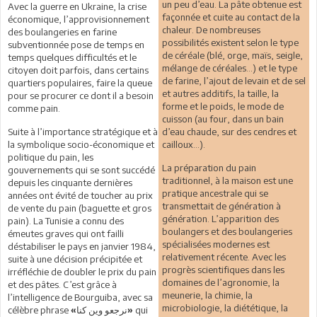
un peu d’eau. La pâte obtenue est
Avec la guerre en Ukraine, la crise
façonnée et cuite au contact de la
économique, l’approvisionnement
chaleur. De nombreuses
des boulangeries en farine
possibilités existent selon le type
subventionnée pose de temps en
de céréale (blé, orge, maïs, seigle,
temps quelques difficultés et le
mélange de céréales…) et le type
citoyen doit parfois, dans certains
de farine, l’ajout de levain et de sel
quartiers populaires, faire la queue
et autres additifs, la taille, la
pour se procurer ce dont il a besoin
forme et le poids, le mode de
comme pain.
cuisson (au four, dans un bain
Suite à l’importance stratégique et à
d’eau chaude, sur des cendres et
la symbolique socio-économique et
cailloux…).
politique du pain, les
La préparation du pain
gouvernements qui se sont succédé
traditionnel, à la maison est une
depuis les cinquante dernières
pratique ancestrale qui se
années ont évité de toucher au prix
transmettait de génération à
de vente du pain (baguette et gros
génération. L’apparition des
pain). La Tunisie a connu des
boulangers et des boulangeries
émeutes graves qui ont failli
spécialisées modernes est
déstabiliser le pays en janvier 1984,
relativement récente. Avec les
suite à une décision précipitée et
progrès scientifiques dans les
irréfléchie de doubler le prix du pain
domaines de l’agronomie, la
et des pâtes. C’est grâce à
meunerie, la chimie, la
l’intelligence de Bourguiba, avec sa
microbiologie, la diététique, la
célèbre phrase
qui
«نرجعو وين كنا»