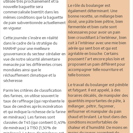
utilisée très prochainement et la
Le rôle du boulanger est
nouvelle baguette sera
également déterminant. Une
commercialisée bientôt dans les
bonne recette, un mélange bien
mêmes conditions que la baguette
dosé, une pâte bien pétrie, bien
de pain subventionnée actuellement
fermentée et bien cuite sont
en vigueur.
nécessaires pour avoir un pain
bien croustillant à l’extérieur, bien
Cette journée s’insère en réalité
cuit à l’intérieur avec une mie bien
dans le cadre de la stratégie du
aérée qui sent bon et qui est
MARHP pour une meilleure
agréable en bouche. Certains
gouvernance du secteur céréalier en
poussent l’art encore plus loin et
vue de notre sécurité alimentaire
proposent un pain différent pour
menacée par les différentes crises
accompagner telle nourriture et
mondiales ainsi que le
telle boisson.
réchauffement climatique et la
sécheresse.
Le travail du boulanger est pénible
et fatigant. Il est appelé, à des
Parmi les critères de classification
horaires décalés, de manipuler des
des farines, on utilise souvent le
quantités importantes de pâte, à
taux de raffinage (qui représente le
mélanger, pétrir, façonner,
taux de cendres après incinération
enfourner et manipuler du pain
et qui indique la richesse de la farine
chaud et brulant. Le tout dans des
en minéraux). Les farines sont
conditions inconfortables de
classées de T45 (qui contient 0,45%
chaleur et d’humidité. De moins en
de minéraux) à T150 (1,50% de
moins de jeunes acceptent de
minéraux). Le taux de minéraux est