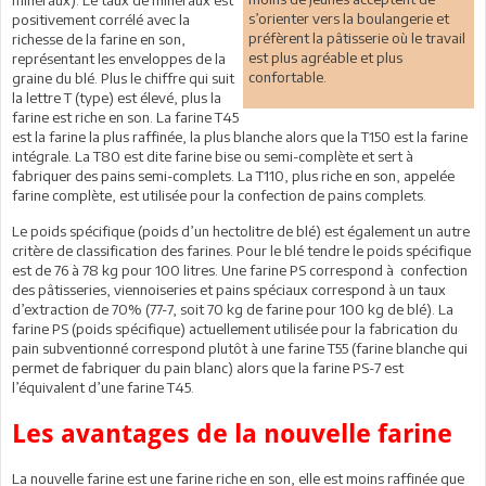
s’orienter vers la boulangerie et
positivement corrélé avec la
préfèrent la pâtisserie où le travail
richesse de la farine en son,
est plus agréable et plus
représentant les enveloppes de la
confortable.
graine du blé. Plus le chiffre qui suit
la lettre T (type) est élevé, plus la
farine est riche en son. La farine T45
est la farine la plus raffinée, la plus blanche alors que la T150 est la farine
intégrale. La T80 est dite farine bise ou semi-complète et sert à
fabriquer des pains semi-complets. La T110, plus riche en son, appelée
farine complète, est utilisée pour la confection de pains complets.
Le poids spécifique (poids d’un hectolitre de blé) est également un autre
critère de classification des farines. Pour le blé tendre le poids spécifique
est de 76 à 78 kg pour 100 litres. Une farine PS correspond à confection
des pâtisseries, viennoiseries et pains spéciaux correspond à un taux
d’extraction de 70% (77-7, soit 70 kg de farine pour 100 kg de blé). La
farine PS (poids spécifique) actuellement utilisée pour la fabrication du
pain subventionné correspond plutôt à une farine T55 (farine blanche qui
permet de fabriquer du pain blanc) alors que la farine PS-7 est
l’équivalent d’une farine T45.
Les avantages de la nouvelle farine
La nouvelle farine est une farine riche en son, elle est moins raffinée que