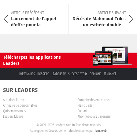
ARTICLE PRÉCÉDENT
ARTICLE SUIVANT
Lancement de l'appel
Décès de Mahmoud Triki :
d'offre pour la ...
un esthète doublé ...
Téléchargez les applications
Leaders
PARTENAIRES
DOSSIERS
LEADERS TV
SUCCESS STORY
OPINIONS
TENDANCE
SUR LEADERS
Actualités Tunisie
Annuaire des entreprises
Annuaire de personnalités
Plan du site
Qui sommes nous
Contact
Leaders Mobile
Abonnez-vous au mensuel
© 2009 - 2026 Leaders.com.tn Tous droits réservés.
Conception et Développement du site internet par
Tanit web