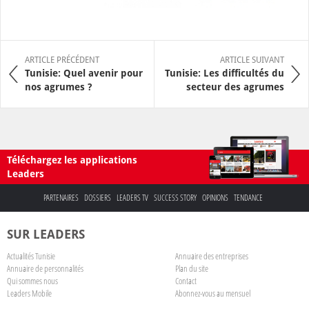
ARTICLE PRÉCÉDENT
ARTICLE SUIVANT
Tunisie: Quel avenir pour
Tunisie: Les difficultés du
nos agrumes ?
secteur des agrumes
Téléchargez les applications
Leaders
PARTENAIRES
DOSSIERS
LEADERS TV
SUCCESS STORY
OPINIONS
TENDANCE
SUR LEADERS
Actualités Tunisie
Annuaire des entreprises
Annuaire de personnalités
Plan du site
Qui sommes nous
Contact
Leaders Mobile
Abonnez-vous au mensuel