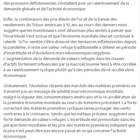
des pressions déflationnistes s'installent avec un ralentissement de la
demande globale et de l'activité économique.
Enfin, la combinaison des prix élevés de l'or et de la baisse des
rendements du Trésor américain à 10 ans au cours des derniers mois
suggère que les investisseurs sont désormais plus enclins à penser que
l'incertitude s'est accrue et que l'économie mondiale devrait continuer à
ralentir. Si l'or semble s'être dissocié des tendances inflationnistes depuis
la pandémie, il reste une valeur refuge traditionnelle à détenir en période
d'incertitude et d'évolutions macroéconomiques négatives.
L'augmentation de la demande de valeurs refuges dans les classes
d'actifs fortement influencées par la macroéconomie tend à être corrélée
à un ralentissement cyclique plutôt qu'à des périodes de ré-accélération
économique.
Globalement, l'évolution récente des marchés des matières premières ne
transmet pas un message de solidité macroéconomique mondiale,
malgré la vigueur des consommateurs américains et la ré-accélération de
la première économie mondiale au cours du trimestre précédent. La forte
correction des matières premières cycliques laisse présager des vents
contraires à la croissance, tandis que les métaux précieux suggèrent une
forte demande de valeurs refuges. L'incertitude est primordiale dans les
perspectives mondiales et les prix des matières premières indiquent que
le pire n'est peut-être pas encore passé en ce qui concerne l'activité
économique.