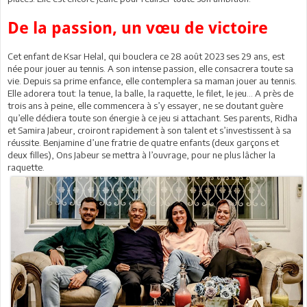
De la passion, un vœu de victoire
Cet enfant de Ksar Helal, qui bouclera ce 28 août 2023 ses 29 ans, est
née pour jouer au tennis. A son intense passion, elle consacrera toute sa
vie. Depuis sa prime enfance, elle contemplera sa maman jouer au tennis.
Elle adorera tout: la tenue, la balle, la raquette, le filet, le jeu… A près de
trois ans à peine, elle commencera à s’y essayer, ne se doutant guère
qu’elle dédiera toute son énergie à ce jeu si attachant. Ses parents, Ridha
et Samira Jabeur, croiront rapidement à son talent et s’investissent à sa
réussite. Benjamine d’une fratrie de quatre enfants (deux garçons et
deux filles), Ons Jabeur se mettra à l’ouvrage, pour ne plus lâcher la
raquette.