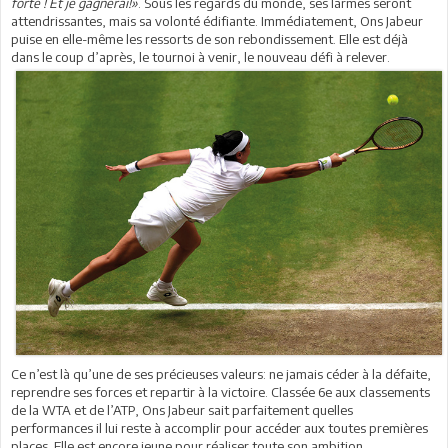
forte ! Et je gagnerai!»
. Sous les regards du monde, ses larmes seront
attendrissantes, mais sa volonté édifiante. Immédiatement, Ons Jabeur
puise en elle-même les ressorts de son rebondissement. Elle est déjà
dans le coup d’après, le tournoi à venir, le nouveau défi à relever.
Ce n’est là qu’une de ses précieuses valeurs: ne jamais céder à la défaite,
reprendre ses forces et repartir à la victoire. Classée 6e aux classements
de la WTA et de l’ATP, Ons Jabeur sait parfaitement quelles
performances il lui reste à accomplir pour accéder aux toutes premières
places. Elle est encore jeune pour réaliser toute son ambition.