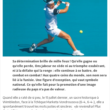
Sa détermination brille de mille feux ! Qu’elle gagne ou
qu’elle perde, Ons Jabeur ne cède ni au triomphe exubérant,
ni à la défaite qui la ronge : elle continue à se battre, de
combat en combat ! Aux quatre coins du monde, son nom sera
lié à la Tunisie. Une figure d’exception, qui vaut symbole
national. Ce qu’elle fait pour la promotion d’une image
radieuse du pays n’a pas de valeur.
Quand elle a raté de si peu, le 15 juillet dernier, un sacre historique à
Wimbledon, face à la Tchèque Marketa Vondrousova (6-4, 6-4-), elle a
spontanément trouvé les mots justes et sincères :
«Je reviendrai! Plus