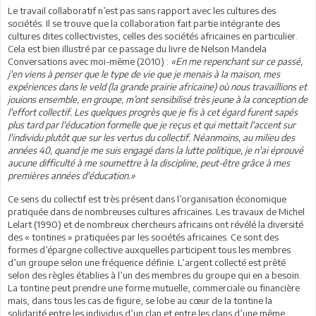
Le travail collaboratif n’est pas sans rapport avec les cultures des
sociétés. Il se trouve que la collaboration fait partie intégrante des
cultures dites collectivistes, celles des sociétés africaines en particulier.
Cela est bien illustré par ce passage du livre de Nelson Mandela
Conversations avec moi-même (2010) :
«En me repenchant sur ce passé,
j'en viens à penser que le type de vie que je menais à la maison, mes
expériences dans le veld (la grande prairie africaine) où nous travaillions et
jouions ensemble, en groupe, m’ont sensibilisé très jeune à la conception de
l'effort collectif. Les quelques progrès que je fis à cet égard furent sapés
plus tard par l'éducation formelle que je reçus et qui mettait l'accent sur
l'individu plutôt que sur les vertus du collectif. Néanmoins, au milieu des
années 40, quand je me suis engagé dans la lutte politique, je n'ai éprouvé
aucune difficulté à me soumettre à la discipline, peut-être grâce à mes
premières années d'éducation.»
Ce sens du collectif est très présent dans l’organisation économique
pratiquée dans de nombreuses cultures africaines. Les travaux de Michel
Lelart (1990) et de nombreux chercheurs africains ont révélé la diversité
des « tontines » pratiquées par les sociétés africaines. Ce sont des
formes d’épargne collective auxquelles participent tous les membres
d’un groupe selon une fréquence définie. L’argent collecté est prêté
selon des règles établies à l’un des membres du groupe qui en a besoin.
La tontine peut prendre une forme mutuelle, commerciale ou financière
mais, dans tous les cas de figure, se lobe au cœur de la tontine la
solidarité entre les individus d’un clan et entre les clans d’une même