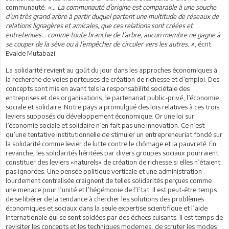
communauté.
«… La communauté d’origine est comparable à une souche
d’un très grand arbre à partir duquel partent une multitude de réseaux de
relations lignagères et amicales, que ces relations sont créées et
entretenues… comme toute branche de l’arbre, aucun membre ne gagne à
se couper de la sève ou à l’empêcher de circuler vers les autres. »
, écrit
Evalde Mutabazi.
La solidarité revient au goût du jour dans les approches économiques à
la recherche de voies porteuses de création de richesse et d’emploi. Des
concepts sont mis en avant tels la responsabilité sociétale des
entreprises et des organisations, le partenariat public-privé, l’économie
sociale et solidaire. Notre pays a promulgué des lois relatives à ces trois
leviers supposés du développement économique. Or une loi sur
l’économie sociale et solidaire n’en fait pas une innovation. Ce n’est
qu’une tentative institutionnelle de stimuler un entrepreneuriat fondé sur
la solidarité comme levier de lutte contre le chômage et la pauvreté. En
revanche, les solidarités héritées par divers groupes sociaux pourraient
constituer des leviers «naturels» de création de richesse si elles n’étaient
pas ignorées. Une pensée politique verticale et une administration
lourdement centralisée craignent de telles solidarités perçues comme
une menace pour l’unité et l’hégémonie de l’Etat. Il est peut-être temps
de se libérer de la tendance à chercher les solutions des problèmes
économiques et sociaux dans la seule expertise scientifique et l’aide
internationale qui se sont soldées par des échecs cuisants. Il est temps de
revisiter les concepts et les techniques modernes, de scruter les modes