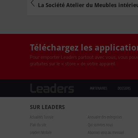
La Société Atelier du Meubles intérieur
Téléchargez les applicati
Pour emporter Leaders partout avec vous, vous pouv
gratuites sur le « store » de votre appareil.
PARTENAIRES
DOSSIERS
SUR LEADERS
Actualités Tunisie
Annuaire des entreprises
Plan du site
Qui sommes nous
Leaders Mobile
Abonnez-vous au mensuel