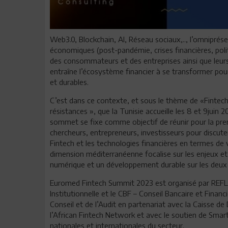
Web3.0, Blockchain, AI, Réseau sociaux,.., l’omnipré
économiques (post-pandémie, crises financières, polit
des consommateurs et des entreprises ainsi que le
entraîne l’écosystème financier à se transformer pour o
et durables.
C’est dans ce contexte, et sous le thème de «Fintech 
résistances », que la Tunisie accueille les 8 et 9juin
sommet se fixe comme objectif de réunir pour la premi
chercheurs, entrepreneurs, investisseurs pour discute
Fintech et les technologies financières en termes de 
dimension méditerranéenne focalise sur les enjeux et 
numérique et un développement durable sur les deux 
Euromed Fintech Summit 2023 est organisé par REFL
Institutionnelle et le CBF – Conseil Bancaire et Fina
Conseil et de l’Audit en partenariat avec la Caisse d
l’African Fintech Network et avec le soutien de Smart
nationales et internationales du secteur.