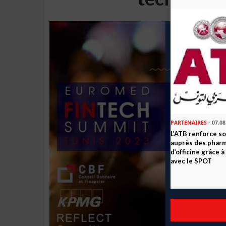
PARTENAIRES
- 07.08
L’ATB renforce 
auprès des phar
d’officine grâce 
avec le SPOT