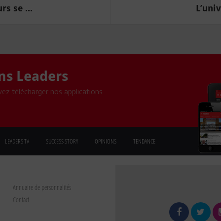
s se ...
L’univ
ons Leaders
ez télécharger nos applications
LEADERS TV
SUCCESS STORY
OPINIONS
TENDANCE
Annuaire de personnalités
Contact