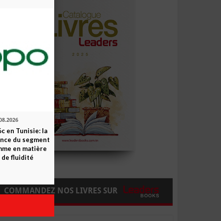
08.2026
c en Tunisie: la
ence du segment
mme en matière
 de fluidité
COMMANDEZ NOS LIVRES SUR