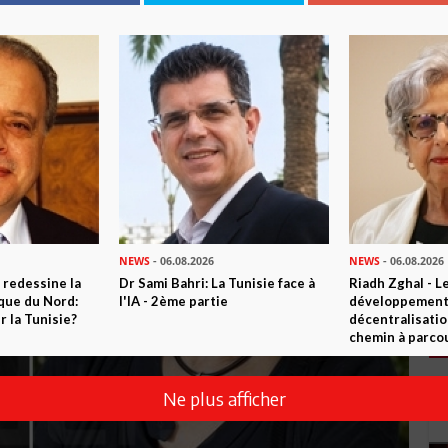
NEWS
- 06.08.2026
NEWS
- 06.08.2026
 redessine la
Dr Sami Bahri: La Tunisie face à
Riadh Zghal - L
ique du Nord:
l'IA - 2ème partie
développement:
 la Tunisie?
décentralisatio
chemin à parcou
Ne plus afficher