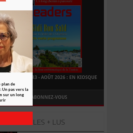
LEADERS N° 183 - AOÛT 2026 : EN KIOSQUE
e plan de
 Un pas vers la
n sur un long
ABONNEZ-VOUS
rir
LES + LUS