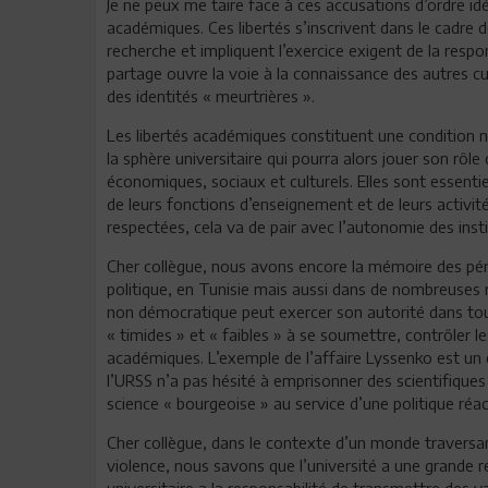
Je ne peux me taire face à ces accusations d’ordre idé
académiques. Ces libertés s’inscrivent dans le cadre d
recherche et impliquent l’exercice exigent de la respo
partage ouvre la voie à la connaissance des autres cu
des identités « meurtrières ».
Les libertés académiques constituent une condition n
la sphère universitaire qui pourra alors jouer son r
économiques, sociaux et culturels. Elles sont essentie
de leurs fonctions d’enseignement et de leurs activit
respectées, cela va de pair avec l’autonomie des insti
Cher collègue, nous avons encore la mémoire des pério
politique, en Tunisie mais aussi dans de nombreuses
non démocratique peut exercer son autorité dans tous
« timides » et « faibles » à se soumettre, contrôler l
académiques. L’exemple de l’affaire Lyssenko est un é
l’URSS n’a pas hésité à emprisonner des scientifiques
science « bourgeoise » au service d’une politique réac
Cher collègue, dans le contexte d’un monde traversan
violence, nous savons que l’université a une grande r
universitaire a la responsabilité de transmettre des v