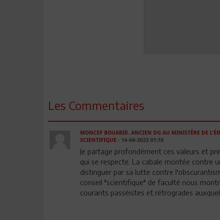
Les Commentaires
MONCEF BOUABID. ANCIEN DG AU MINISTÈRE DE L'É
SCIENTIFIQUE
- 14-04-2023 01:10
Je partage profondément ces valeurs et prin
qui se respecte. La cabale montée contre un
distinguer par sa lutte contre l'obscuranti
conseil "scientifique" de faculté nous mont
courants passéistes et rétrogrades auxquels