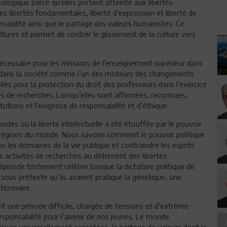
ologique parce qu’elles portent atteinte aux libertés
es libertés fondamentales, liberté d’expression et liberté de
nsabilité ainsi que le partage des valeurs humanistes. Ce
ltures et permet de contrer le glissement de la culture vers
écessaire pour les missions de l’enseignement supérieur dans
ôle dans la société comme l’un des moteurs des changements
lles pour la protection du droit des professeurs dans l’exercice
és de recherches. Lorsqu’elles sont affirmées, reconnues,
tutions et l’exigence de responsabilité et d’éthique.
des où la liberté intellectuelle a été étouffée par le pouvoir
 régions du monde. Nous savons comment le pouvoir politique
 les domaines de la vie publique et contraindre les esprits
es activités de recherches au détriment des libertés
pisode tristement célèbre lorsque la dictature politique de
 sous prétexte qu’ils avaient pratiqué la génétique, une
tionnaire.
t une période difficile, chargée de tensions et d’extrême
esponsabilité pour l’avenir de nos jeunes. Le monde
aleurs universellement acceptées, le partage de valeurs dont la