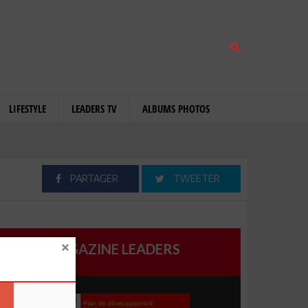
LIFESTYLE
LEADERS TV
ALBUMS PHOTOS
PARTAGER
TWEETER
MAGAZINE LEADERS