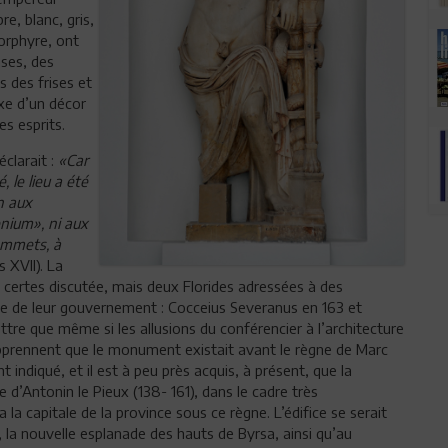
, blanc, gris,
porphyre, ont
ases, des
 des frises et
xe d’un décor
es esprits.
clarait :
«Car
, le lieu a été
n aux
enium», ni aux
sommets, à
s XVII). La
 certes discutée, mais deux Florides adressées à des
née de leur gouvernement : Cocceius Severanus en 163 et
ttre que même si les allusions du conférencier à l’architecture
 apprennent que le monument existait avant le règne de Marc
 indiqué, et il est à peu près acquis, à présent, que la
 d’Antonin le Pieux (138- 161), dans le cadre très
 la capitale de la province sous ce règne. L’édifice se serait
, la nouvelle esplanade des hauts de Byrsa, ainsi qu’au