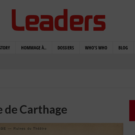
STORY
HOMMAGE À..
DOSSIERS
WHO'S WHO
BLOG
e de Carthage