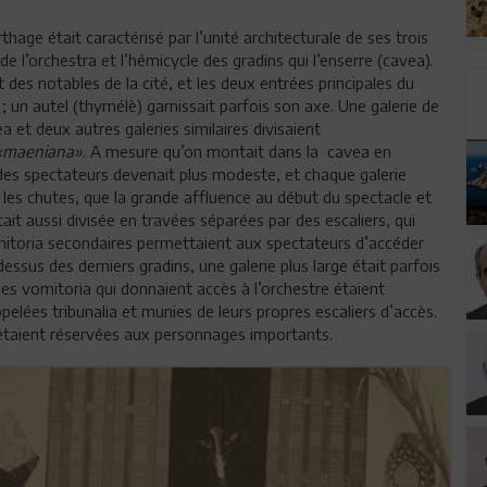
age était caractérisé par l’unité architecturale de ses trois
 l’orchestra et l’hémicycle des gradins qui l’enserre (cavea).
 des notables de la cité, et les deux entrées principales du
; un autel (thymélè) garnissait parfois son axe. Une galerie de
ea et deux autres galeries similaires divisaient
«maeniana»
. A mesure qu’on montait dans la cavea en
e des spectateurs devenait plus modeste, et chaque galerie
r les chutes, que la grande affluence au début du spectacle et
ait aussi divisée en travées séparées par des escaliers, qui
 vomitoria secondaires permettaient aux spectateurs d’accéder
dessus des derniers gradins, une galerie plus large était parfois
les vomitoria qui donnaient accès à l’orchestre étaient
elées tribunalia et munies de leurs propres escaliers d’accès.
et étaient réservées aux personnages importants.