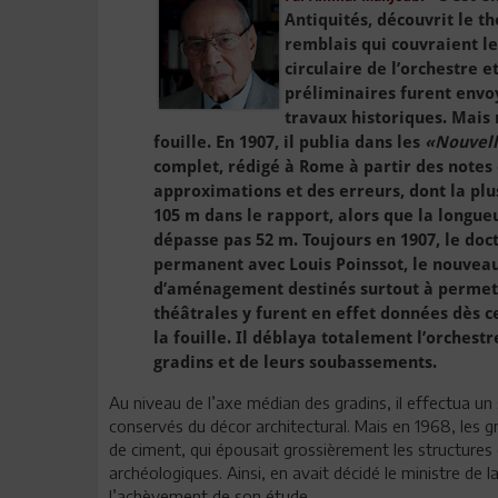
Antiquités, découvrit le t
remblais qui couvraient le
circulaire de l’orchestre e
préliminaires furent envo
travaux historiques. Mais r
fouille. En 1907, il publia dans les
«Nouvell
complet, rédigé à Rome à partir des notes 
approximations et des erreurs, dont la p
105 m dans le rapport, alors que la longu
dépasse pas 52 m. Toujours en 1907, le doc
permanent avec Louis Poinssot, le nouveau
d’aménagement destinés surtout à permettre
théâtrales y furent en effet données dès c
la fouille. Il déblaya totalement l’orches
gradins et de leurs soubassements.
Au niveau de l’axe médian des gradins, il effectua u
conservés du décor architectural. Mais en 1968, les 
de ciment, qui épousait grossièrement les structures
archéologiques. Ainsi, en avait décidé le ministre de la
l’achèvement de son étude.