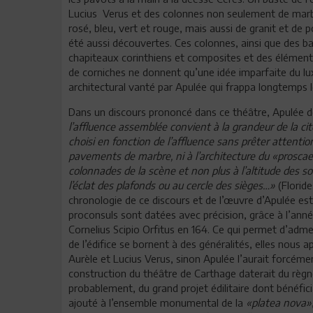
Lucius Verus et des colonnes non seulement de marbre
rosé, bleu, vert et rouge, mais aussi de granit et de 
été aussi découvertes. Ces colonnes, ainsi que des b
chapiteaux corinthiens et composites et des éléments
de corniches ne donnent qu’une idée imparfaite du lu
architectural vanté par Apulée qui frappa longtemps l
Dans un discours prononcé dans ce théâtre, Apulée dé
l’affluence assemblée convient à la grandeur de la cité
choisi en fonction de l’affluence sans prêter attentio
pavements de marbre, ni à l’architecture du «prosca
colonnades de la scène et non plus à l’altitude des 
l’éclat des plafonds ou au cercle des sièges…»
(Floride
chronologie de ce discours et de l’œuvre d’Apulée est
proconsuls sont datées avec précision, grâce à l’an
Cornelius Scipio Orfitus en 164. Ce qui permet d’adme
de l’édifice se bornent à des généralités, elles nous
Aurèle et Lucius Verus, sinon Apulée l’aurait forcément
construction du théâtre de Carthage daterait du règne
probablement, du grand projet édilitaire dont bénéficia
ajouté à l’ensemble monumental de la
«platea nova»