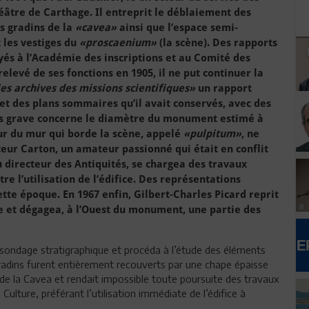
héâtre de Carthage. Il entreprit le déblaiement des
s gradins de la
«cavea»
ainsi que l’espace semi-
t les vestiges du
«proscaenium»
(la scène). Des rapports
yés à l’Académie des inscriptions et au Comité des
elevé de ses fonctions en 1905, il ne put continuer la
es archives des missions scientifiques»
un rapport
et des plans sommaires qu’il avait conservés, avec des
lus grave concerne le diamètre du monument estimé à
eur du mur qui borde la scène, appelé
«pulpitum»
, ne
teur Carton, un amateur passionné qui était en conflit
 directeur des Antiquités, se chargea des travaux
 l’utilisation de l’édifice. Des représentations
ette époque. En 1967 enfin, Gilbert-Charles Picard reprit
tre et dégagea, à l’Ouest du monument, une partie des
n sondage stratigraphique et procéda à l’étude des éléments
gradins furent entièrement recouverts par une chape épaisse
 de la Cavea et rendait impossible toute poursuite des travaux
 Culture, préférant l’utilisation immédiate de l’édifice à