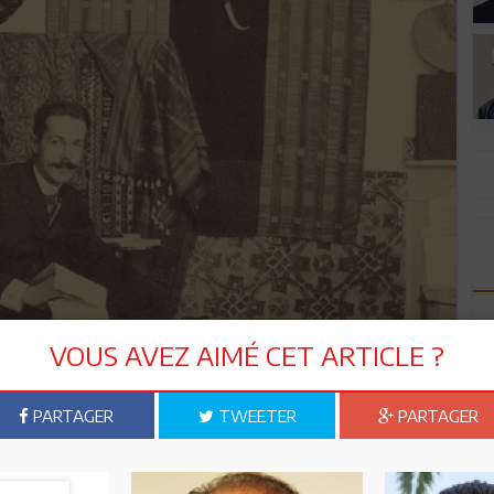
VOUS AVEZ AIMÉ CET ARTICLE ?
PARTAGER
TWEETER
PARTAGER
vait être surélevée de 5 pieds (1,50 m) au-dessus de l’orchestre
coraient des niches arrondies et rectangulaires alternées et