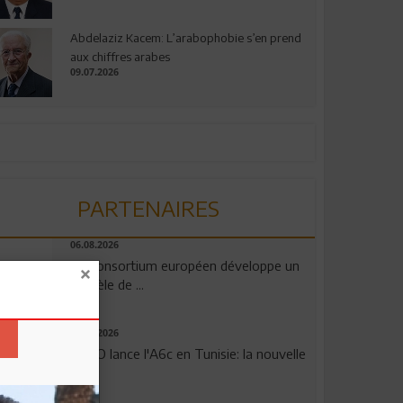
Abdelaziz Kacem: L’arabophobie s’en prend
aux chiffres arabes
09.07.2026
PARTENAIRES
06.08.2026
Un consortium européen développe un
modèle de ...
04.08.2026
OPPO lance l'A6c en Tunisie: la nouvelle
...