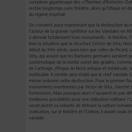
complexe gigantesque des
«Thermes d’Antonin»
. Da
restée longtemps sans théâtre, alors qu’Utique en di
du régime impérial!
On convient aussi maintenant que la destruction du 
l’auteur de la grande synthèse sur les Vandales en Afr
à démolir totalement trois monuments : le théâtre, 
bien la situation que la structure (Victor de Vita, Hist
début du XXe siècle, aussi bien que celles de Picard,
Vita, qui assure que les Barbares germains auraient 
systématique de la moitié ouest des gradins, comme l
de Carthage, Afrique du Nord antique et médiévale, Ve c
inutilisable. Il semble ainsi établi que le chef vandale
même ordonné cette destruction. Pour le premier fouill
monuments mentionnés par Victor de Vita, cherché s
forteresses. Mais pourquoi alors n’auraient-ils pas dé
meilleures possibilités pour une utilisation militaire ?
serait plutôt sa volonté de détruire la culture romain
civilisation, sur le théâtre et l’Odéon, il aurait voulu
vandale.