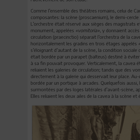
Comme l’ensemble des théâtres romains, celui de Carth
composantes: la scène (proscaenium), le demi-cercle de
L’orchestre était réservé aux sièges des magistrats et
monument, appelées
«vomitoria»
, y donnaient accès 
circulation (praecinctio) séparait l’orchestra de la cav
horizontalement les gradins en trois étages appelés
s’éloignant d’autant de la scène, la condition social
était bordée par un parapet (balteus) destiné à évite
à sa fin pouvait provoquer. Verticalement, la cavea ét
reliaient les galeries de circulation; tandis que des
directement à la galerie qui desservait leur place. Au-
bordée par un portique à arcades. Quelquefois aussi, 
surmontées par des loges latérales d’avant-scène, app
Elles reliaient les deux ailes de la cavea à la scène 