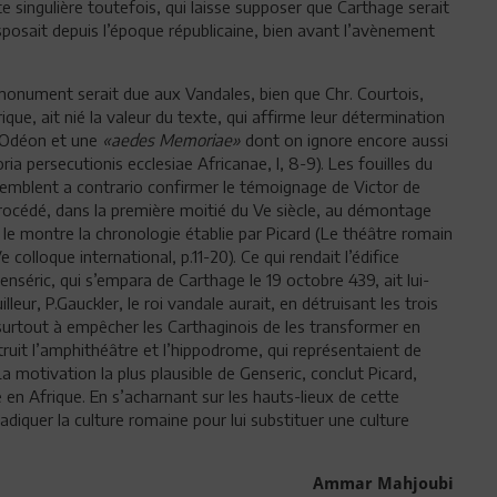
te singulière toutefois, qui laisse supposer que Carthage serait
sposait depuis l’époque républicaine, bien avant l’avènement
monument serait due aux Vandales, bien que Chr. Courtois,
ique, ait nié la valeur du texte, qui affirme leur détermination
l’Odéon et une
«aedes Memoriae»
dont on ignore encore aussi
oria persecutionis ecclesiae Africanae, I, 8-9). Les fouilles du
 semblent a contrario confirmer le témoignage de Victor de
procédé, dans la première moitié du Ve siècle, au démontage
e montre la chronologie établie par Picard (Le théâtre romain
olloque international, p.11-20). Ce qui rendait l’édifice
 Genséric, qui s’empara de Carthage le 19 octobre 439, ait lui-
eur, P.Gauckler, le roi vandale aurait, en détruisant les trois
urtout à empêcher les Carthaginois de les transformer en
truit l’amphithéâtre et l’hippodrome, qui représentaient de
 La motivation la plus plausible de Genseric, conclut Picard,
e en Afrique. En s’acharnant sur les hauts-lieux de cette
 éradiquer la culture romaine pour lui substituer une culture
Ammar Mahjoubi