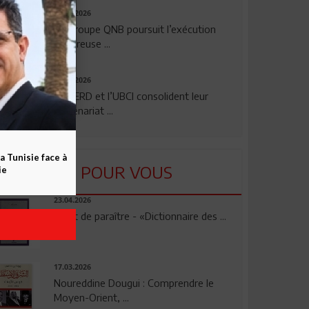
29.07.2026
Le Groupe QNB poursuit l’exécution
rigoureuse ...
24.07.2026
La BERD et l’UBCI consolident leur
partenariat ...
a Tunisie face à
LU POUR VOUS
ie
23.04.2026
Vient de paraître - «Dictionnaire des ...
17.03.2026
Noureddine Dougui : Comprendre le
Moyen-Orient, ...