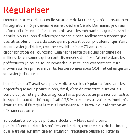
Régulariser
Deuxième pilier de la nouvelle stratégie de la France, la régularisation et
l’intégration. « Si je devais résumer, déclare Gérald Darmanin, je dirais
qu’on doit désormais être méchants avec les méchants et gentils avec les
gentils. Nous allons d’ailleurs proposer le renouvellement automatique
des titres pluriannuels de ceux qui ne posent aucun problème, qui n’ont
aucun casier judiciaire, comme ces chibanis de 70 ans de ma
circonscription de Tourcoing. Cela représente quelques centaines de
milliers de personnes qui seront dispensées de files d’attente dans les
préfectures. Je souhaite, en revanche, que celles­ci concentrent leurs
moyens sur les primo­arrivants, les personnes sous OQTF et celles qui ont
un casier judiciaire. »
Le ministre du Travail sera plus explicite sur les régularisations. Un des
objectifs que nous poursuivons, dit-il, c’est de remettre le travail au
centre du jeu. Et il y a des progrès à faire, puisque, au premier semestre,
lorsque le taux de chômage était à 7,5 %, celui des travailleurs immigrés
était à 13 %. Il faut que le travail redevienne un facteur d’intégration et
d’émancipation. »
Se voulant encore plus précis, il déclare : « Nous souhaitons,
particulièrement dans les métiers en tension, comme ceux du bâtiment,
que le travailleur immigré en situation irrégulière puisse solliciter la