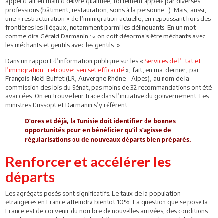
appel d’air en main d’œuvre qualifiée, fortement appelé par diverses
professions (bâtiment, restauration, soins à la personne…). Mais, aussi,
une « restructuration » de l’immigration actuelle, en repoussant hors des
frontières les illégaux, notamment parmi les délinquants. En un mot
comme dira Gérald Darmanin : « on doit désormais être méchants avec
les méchants et gentils avec les gentils. ».
Dans un rapport d’information publique sur les «
Services de l’Etat et
l’immigration : retrouver sen set efficacité
», fait, en mai dernier, par
François-Noël Buffet (LR, Auvergne Rhône – Alpes), au nom de la
commission des lois du Sénat, pas moins de 32 recommandations ont été
avancées. On en trouve leur trace dans l’initiative du gouvernement. Les
ministres Dussopt et Darmanin s’y réfèrent.
D’ores et déjà, la Tunisie doit identifier de bonnes
opportunités pour en bénéficier qu’il s’agisse de
régularisations ou de nouveaux départs bien préparés.
Renforcer et accélérer les
départs
Les agrégats posés sont significatifs. Le taux de la population
étrangères en France atteindra bientôt 10%. La question que se pose la
France est de convenir du nombre de nouvelles arrivées, des conditions