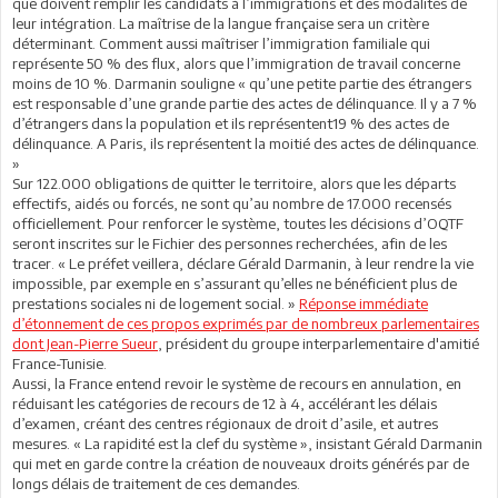
que doivent remplir les candidats à l’immigrations et des modalités de
leur intégration. La maîtrise de la langue française sera un critère
déterminant. Comment aussi maîtriser l’immigration familiale qui
représente 50 % des flux, alors que l’immigration de travail concerne
moins de 10 %. Darmanin souligne « qu’une petite partie des étrangers
est responsable d’une grande partie des actes de délinquance. Il y a 7 %
d’étrangers dans la population et ils représentent19 % des actes de
délinquance. A Paris, ils représentent la moitié des actes de délinquance.
»
Sur 122.000 obligations de quitter le territoire, alors que les départs
effectifs, aidés ou forcés, ne sont qu’au nombre de 17.000 recensés
officiellement. Pour renforcer le système, toutes les décisions d’OQTF
seront inscrites sur le Fichier des personnes recherchées, afin de les
tracer. « Le préfet veillera, déclare Gérald Darmanin, à leur rendre la vie
impossible, par exemple en s’assurant qu’elles ne bénéficient plus de
prestations sociales ni de logement social. »
Réponse immédiate
d’étonnement de ces propos exprimés par de nombreux parlementaires
dont Jean-Pierre Sueur
, président du groupe interparlementaire d'amitié
France-Tunisie.
Aussi, la France entend revoir le système de recours en annulation, en
réduisant les catégories de recours de 12 à 4, accélérant les délais
d’examen, créant des centres régionaux de droit d’asile, et autres
mesures. « La rapidité est la clef du système », insistant Gérald Darmanin
qui met en garde contre la création de nouveaux droits générés par de
longs délais de traitement de ces demandes.