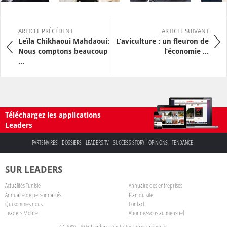
ARTICLE PRÉCÉDENT
ARTICLE SUIVANT
Leïla Chikhaoui Mahdaoui:
L’aviculture : un fleuron de
Nous comptons beaucoup
l’économie ...
...
Téléchargez les applications
Leaders
PARTENAIRES
DOSSIERS
LEADERS TV
SUCCESS STORY
OPINIONS
TENDANCE
SUR LEADERS
Actualités Tunisie
Annuaire des entreprises
Annuaire de personnalités
Plan du site
Qui sommes nous
Contact
Leaders Mobile
Abonnez-vous au mensuel
© 2009 - 2026 Leaders.com.tn Tous droits réservés.