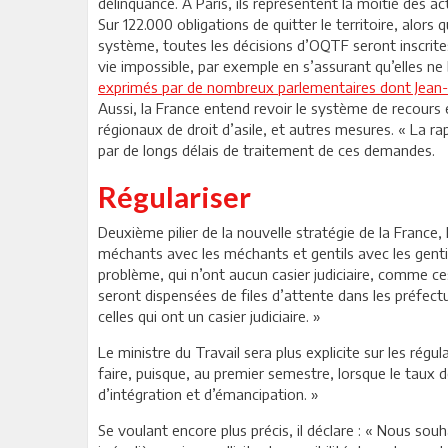
délinquance. A Paris, ils représentent la moitié des a
Sur 122.000 obligations de quitter le territoire, alor
système, toutes les décisions d’OQTF seront inscrites 
vie impossible, par exemple en s’assurant qu’elles ne 
exprimés par de nombreux parlementaires dont Jean-
Aussi, la France entend revoir le système de recours 
régionaux de droit d’asile, et autres mesures. « La r
par de longs délais de traitement de ces demandes.
Régulariser
Deuxième pilier de la nouvelle stratégie de la France, 
méchants avec les méchants et gentils avec les gentil
problème, qui n’ont aucun casier judiciaire, comme ce
seront dispensées de files d’attente dans les préfect
celles qui ont un casier judiciaire. »
Le ministre du Travail sera plus explicite sur les régul
faire, puisque, au premier semestre, lorsque le taux d
d’intégration et d’émancipation. »
Se voulant encore plus précis, il déclare : « Nous so