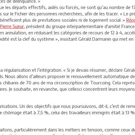
ctes de délinquance. »
s que les départs effectifs, aidés ou forcés, ne sont qu’au nombre de 1
sur le Fichier des personnes recherchées, afin de les tracer. « Le pré
bénéficient plus de prestations sociales ni de logement social. »
Rép
Pierre Sueur
, président du groupe interparlementaire d'amitié France
en annulation, en réduisant les catégories de recours de 12 à 4, accé
apidité est la clef du système », insistant Gérald Darmanin qui met e
la régularisation et l’intégration. « Si je devais résumer, déclare Gér
s. Nous allons d’ailleurs proposer le renouvellement automatique de
s chibanis de 70 ans de ma circonscription de Tourcoing. Cela représ
ures. Je souhaite, en revanche, que celles­ci concentrent leurs moyen
arisations. Un des objectifs que nous poursuivons, dit-il, c’est de reme
e chômage était à 7,5 %, celui des travailleurs immigrés était à 13 %. 
uhaitons, particulièrement dans les métiers en tension, comme ceux du