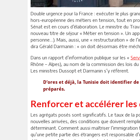
Double urgence pour la France : exécuter le plus grand
hors-européenne des métiers en tension, tout en procé
Sénat est en cours d’élaboration. Le ministre du Travai
nouveau titre de séjour « Métier en tension ». Un app
personne…). Mais, aussi, une « restructuration » de 
dira Gérald Darmanin : « on doit désormais être mécha
Dans un rapport d’information publique sur les «
Serv
Rhône – Alpes), au nom de la commission des lois du
Les ministres Dussopt et Darmanin s’y réfèrent.
D’ores et déjà, la Tunisie doit identifier 
préparés.
Renforcer et accélérer les
Les agrégats posés sont significatifs. Le taux de la
nouvelles arrivées, des conditions que doivent remplir
déterminant. Comment aussi maîtriser l’immigration f
qu’une petite partie des étrangers est responsable d’