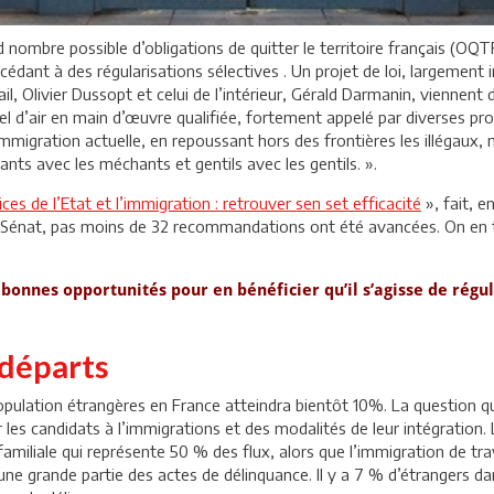
 nombre possible d’obligations de quitter le territoire français (OQT
dant à des régularisations sélectives . Un projet de loi, largement
l, Olivier Dussopt et celui de l’intérieur, Gérald Darmanin, viennent d’
el d’air en main d’œuvre qualifiée, fortement appelé par diverses pro
l’immigration actuelle, en repoussant hors des frontières les illéga
nts avec les méchants et gentils avec les gentils. ».
ices de l’Etat et l’immigration : retrouver sen set efficacité
», fait, e
 Sénat, pas moins de 32 recommandations ont été avancées. On en tr
de bonnes opportunités pour en bénéficier qu’il s’agisse de ré
 départs
 population étrangères en France atteindra bientôt 10%. La question 
 les candidats à l’immigrations et des modalités de leur intégration. 
amiliale qui représente 50 % des flux, alors que l’immigration de tr
une grande partie des actes de délinquance. Il y a 7 % d’étrangers da