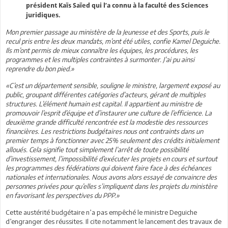
président Kaïs Saïed qui l’a connu à la faculté des Sciences
juridiques.
Mon premier passage au ministère de la Jeunesse et des Sports, puis le
recul pris entre les deux mandats, m’ont été utiles, confie Kamel Deguiche.
Ils m’ont permis de mieux connaître les équipes, les procédures, les
programmes et les multiples contraintes à surmonter. J’ai pu ainsi
reprendre du bon pied.»
«C’est un département sensible, souligne le ministre, largement exposé au
public, groupant différentes catégories d’acteurs, gérant de multiples
structures. L’élément humain est capital. Il appartient au ministre de
promouvoir l’esprit d’équipe et d’instaurer une culture de l’efficience. La
deuxième grande difficulté rencontrée est la modestie des ressources
financières. Les restrictions budgétaires nous ont contraints dans un
premier temps à fonctionner avec 25% seulement des crédits initialement
alloués. Cela signifie tout simplement l’arrêt de toute possibilité
d’investissement, l’impossibilité d’exécuter les projets en cours et surtout
les programmes des fédérations qui doivent faire face à des échéances
nationales et internationales. Nous avons alors essayé de convaincre des
personnes privées pour qu’elles s’impliquent dans les projets du ministère
en favorisant les perspectives du PPP.»
Cette austérité budgétaire n’a pas empêché le ministre Deguiche
d’engranger des réussites. Il cite notamment le lancement des travaux de