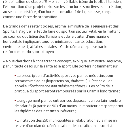
réhabilitation du stade d’El Menzah, véritable icône du football tunisien,
l’élaboration d’un projet de loi sur les structures sportives et la création,
au sein du ministère, d’un bureau consultatif de la jeunesse, conçu
comme une force de proposition.
De grands défis restent posés, estime le ministre de la Jeunesse et des
Sports. Il s’agit en effet de faire du sport un secteur vital, en le mettant
au cœur du quotidien des Tunisiens et de le traiter d’une manière
horizontale impliquant tous les ministères : santé, éducation,
environnement, affaires sociales... Cette démarche passe par le
renforcement du sport citoyen.
« Nous cherchons à consacrer ce concept, explique le ministre Deguiche,
par un texte de loi sur la santé et le sport. Elle portera notamment sur :
La prescription d’activités sportives par les médecins pour
•
certaines maladies (hypertension, diabète…). C’est ce qu’on
appelle
«l’ordonnance non médicamenteuse».
Les coûts de la
pratique du sport seront remboursés par la Cnam à long terme ;
L’engagement par les entreprises dépassant un certain nombre
•
de salariés (à partir de 50) d’au moins un moniteur de sport parmi
les diplômés des instituts supérieurs ;
L’incitation des 350 municipalités à l’élaboration et la mise en
•
œuvre d’un plan de généralisation de la pratique du sport à