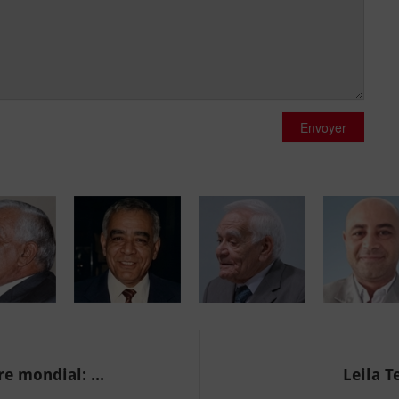
Envoyer
e mondial: ...
Leila T