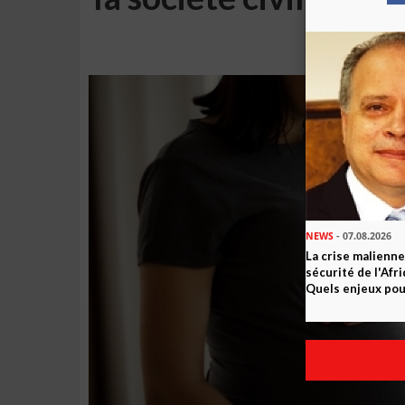
de
NEWS
- 07.08.2026
La crise malienne
sécurité de l'Afr
Quels enjeux pour