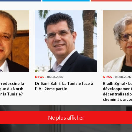
 2000
NEWS
- 06.08.2026
NEWS
- 06.08.2026
 redessine la
Dr Sami Bahri: La Tunisie face à
Riadh Zghal - L
ique du Nord:
l'IA - 2ème partie
développement:
 la Tunisie?
décentralisatio
chemin à parcou
Ne plus afficher