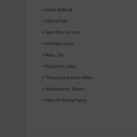
Hedia Belhadj
•
Selma Hajri
•
Sana Ben Achour
•
Hafidha Chekir
•
Neila Tlili
•
Belgacem Sabri
•
Thouraya Annabi-Attia
•
Abdelwahed Abassi
•
Moncef Belhaj-Yahia
•