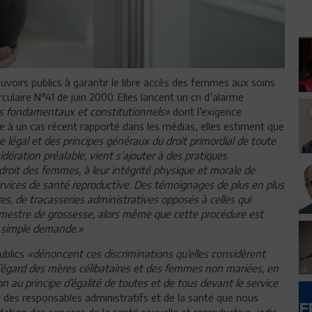
ouvoirs publics à garantir le libre accès des femmes aux soins
ulaire N°41 de juin 2000. Elles lancent un cri d’alarme
its fondamentaux et constitutionnels»
dont l’exigence
ce à un cas récent rapporté dans les médias, elles estiment que
 légal et des principes généraux du droit primordial de toute
dération préalable, vient s’ajouter à des pratiques
 droit des femmes, à leur intégrité physique et morale de
s services de santé reproductive. Des témoignages de plus en plus
s, de tracasseries administratives opposés à celles qui
rimestre de grossesse, alors même que cette procédure est
a simple demande.»
ublics
«dénoncent ces discriminations qu’elles considèrent
 l’égard des mères célibataires et des femmes non mariées, en
on au principe d’égalité de toutes et de tous devant le service
nce des responsables administratifs et de la santé que nous
dation des services de la santé sexuelle et reproductive, jadis