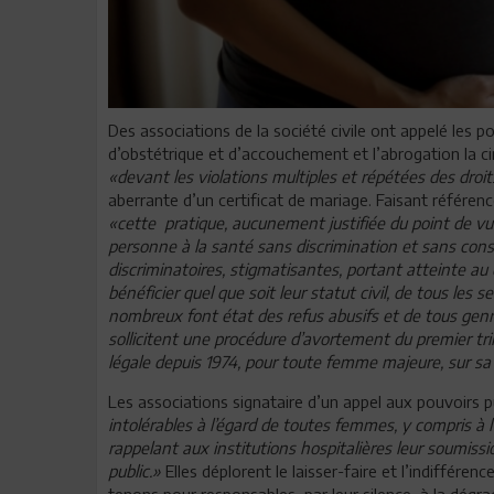
Des associations de la société civile ont appelé les p
d’obstétrique et d’accouchement et l’abrogation la circ
«devant les violations multiples et répétées des dro
aberrante d’un certificat de mariage. Faisant référen
«cette pratique, aucunement justifiée du point de vue
personne à la santé sans discrimination et sans consi
discriminatoires, stigmatisantes, portant atteinte au
bénéficier quel que soit leur statut civil, de tous le
nombreux font état des refus abusifs et de tous genre
sollicitent une procédure d’avortement du premier t
légale depuis 1974, pour toute femme majeure, sur s
Les associations signataire d’un appel aux pouvoirs p
intolérables à l’égard de toutes femmes, y compris à
rappelant aux institutions hospitalières leur soumissi
public.»
Elles déplorent le laisser-faire et l’indiffére
tenons pour responsables, par leur silence, à la dégra