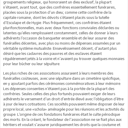
groupements religieux, qui honoraient un dieu exclusif, la plupart
n’étaient, avant tout, que des confréries essentiellement funéraires,
placées sous la protection d’un dieu; comme cette confrérie de la
capitale romaine, dont les dévots s’étaient placés sous la tutelle
d’Esculape et de Hygie. Plus fréquemment, ces confréries étaient
plurifonctionnelles, mais avec deux fonctions conviviales déclarées ou
latentes qu’elles remplissaient constamment, celles de donner à leurs
adhérents l’occasion de banqueter ensemble et de leur assurer des
funérailles décentes, avec plus ou moins de dépenses assumées par un
véritable système mutualiste. Ensevelissement décent, d’autant plus
désiré que les cadavres des pauvres et des esclaves étaient
régulièrement jetés à la voirie et n’avaient pu trouver quelques monnaies
pour leur bûcher ou leur sépulture.
Les plus riches de ces associations assuraient à leurs membres des
funérailles coûteuses, avec une sépulture dans un cimetière spécifique,
en y ajoutant parfois des cérémonies commémoratives à leur mémoire.
Les dépenses consenties n’étaient pas à la portée de la plupart des
confréries. Seules celles des plus fortunés pouvaient exiger de leurs
adhérents le versement d’un droit d’entrée élevé avec l’obligation d’être
à jour de leurs cotisations. Ces sociétés pouvaient même disposer de leur
propre local, une «schola» aménagée pour les réunions et les activités du
groupe. L’origine de ces fondations funéraires était le culte périodique
des morts. En la créant, le fondateur de l’association ne se fiait plus aux
héritiers et voulait s’assurer juridiquement les droits que la coutume et