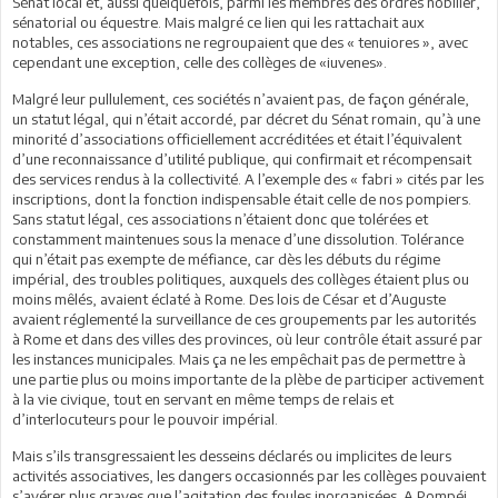
Sénat local et, aussi quelquefois, parmi les membres des ordres nobilier,
sénatorial ou équestre. Mais malgré ce lien qui les rattachait aux
notables, ces associations ne regroupaient que des « tenuiores », avec
cependant une exception, celle des collèges de «iuvenes».
Malgré leur pullulement, ces sociétés n’avaient pas, de façon générale,
un statut légal, qui n’était accordé, par décret du Sénat romain, qu’à une
minorité d’associations officiellement accréditées et était l’équivalent
d’une reconnaissance d’utilité publique, qui confirmait et récompensait
des services rendus à la collectivité. A l’exemple des « fabri » cités par les
inscriptions, dont la fonction indispensable était celle de nos pompiers.
Sans statut légal, ces associations n’étaient donc que tolérées et
constamment maintenues sous la menace d’une dissolution. Tolérance
qui n’était pas exempte de méfiance, car dès les débuts du régime
impérial, des troubles politiques, auxquels des collèges étaient plus ou
moins mêlés, avaient éclaté à Rome. Des lois de César et d’Auguste
avaient réglementé la surveillance de ces groupements par les autorités
à Rome et dans des villes des provinces, où leur contrôle était assuré par
les instances municipales. Mais ça ne les empêchait pas de permettre à
une partie plus ou moins importante de la plèbe de participer activement
à la vie civique, tout en servant en même temps de relais et
d’interlocuteurs pour le pouvoir impérial.
Mais s’ils transgressaient les desseins déclarés ou implicites de leurs
activités associatives, les dangers occasionnés par les collèges pouvaient
s’avérer plus graves que l’agitation des foules inorganisées. A Pompéi