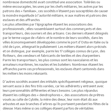
nombreuse domesticité avait constitué une association. Tolérées ou
même encouragées, les unes par les chefs militaires, les autres par les
patrons des « familiae», ces sociétés n’étaient pas susceptibles de causer
la moindre inquiétude à l’autorité militaire, ni aux maîtres et patrons des
esclaves et des affranchis.
Les plus attestées par l’épigraphie étaient les associations des
professionnels ; elles rassemblaient surtout des commerçants et des
transporteurs, des ouvriers et des artisans. Ces derniers étaient désignés
par le terme vague de «fabri» et le nombre de leurs sociétés, dans les
villes économiquement développées comme le port d’Ostia en Italie ou la
cité de Lyon, atteignait le pullulement. Les métiers étaient alors précisés
et on distingue, par exemple, parmi les 17 collèges connus de Lyon, des
flotteurs, des vendeurs et fabricants de textiles et des charpentiers.
Parmi les transporteurs, les plus connus sont les naviculaires et les
armateurs maritimes, les nautes et les bateliers. Nombreux étaient les
affranchis parmi ces professionnels, les esclaves étant cantonnés dans
les métiers les moins reluisants.
D’autres sociétés avaient des intitulés spécifiquement religieux, quoique
servant aussi à des fins très variées, car les adhérents y entraient avec
leurs personnalités différentes et leurs besoins. Les plus répandus
étaient les collèges des « dendrophores », des associations de prêtres
voués au culte de Cybèle, la mère des dieux; leur nom était dû aux
arbustes et aux branches d’arbres qu’ils portaient pendant les fêtes de la
déesse. Mais même si ces collèges étaient parfois de véritables