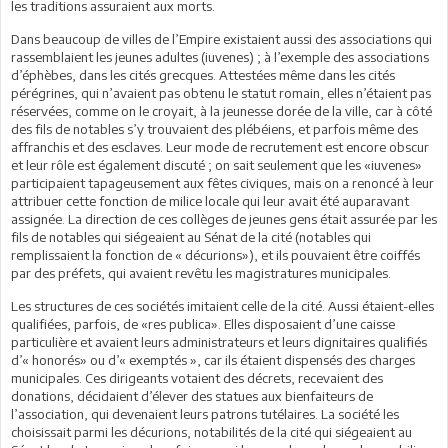
les traditions assuraient aux morts.
Dans beaucoup de villes de l’Empire existaient aussi des associations qui
rassemblaient les jeunes adultes (iuvenes) ; à l’exemple des associations
d’éphèbes, dans les cités grecques. Attestées même dans les cités
pérégrines, qui n’avaient pas obtenu le statut romain, elles n’étaient pas
réservées, comme on le croyait, à la jeunesse dorée de la ville, car à côté
des fils de notables s’y trouvaient des plébéiens, et parfois même des
affranchis et des esclaves. Leur mode de recrutement est encore obscur
et leur rôle est également discuté ; on sait seulement que les «iuvenes»
participaient tapageusement aux fêtes civiques, mais on a renoncé à leur
attribuer cette fonction de milice locale qui leur avait été auparavant
assignée. La direction de ces collèges de jeunes gens était assurée par les
fils de notables qui siégeaient au Sénat de la cité (notables qui
remplissaient la fonction de « décurions»), et ils pouvaient être coiffés
par des préfets, qui avaient revêtu les magistratures municipales.
Les structures de ces sociétés imitaient celle de la cité. Aussi étaient-elles
qualifiées, parfois, de «res publica». Elles disposaient d’une caisse
particulière et avaient leurs administrateurs et leurs dignitaires qualifiés
d’« honorés» ou d’« exemptés », car ils étaient dispensés des charges
municipales. Ces dirigeants votaient des décrets, recevaient des
donations, décidaient d’élever des statues aux bienfaiteurs de
l’association, qui devenaient leurs patrons tutélaires. La société les
choisissait parmi les décurions, notabilités de la cité qui siégeaient au