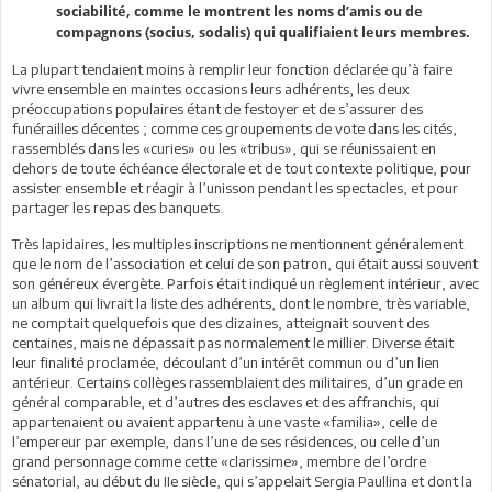
sociabilité, comme le montrent les noms d’amis ou de
compagnons (socius, sodalis) qui qualifiaient leurs membres.
La plupart tendaient moins à remplir leur fonction déclarée qu’à faire
vivre ensemble en maintes occasions leurs adhérents, les deux
préoccupations populaires étant de festoyer et de s’assurer des
funérailles décentes ; comme ces groupements de vote dans les cités,
rassemblés dans les «curies» ou les «tribus», qui se réunissaient en
dehors de toute échéance électorale et de tout contexte politique, pour
assister ensemble et réagir à l’unisson pendant les spectacles, et pour
partager les repas des banquets.
Très lapidaires, les multiples inscriptions ne mentionnent généralement
que le nom de l’association et celui de son patron, qui était aussi souvent
son généreux évergète. Parfois était indiqué un règlement intérieur, avec
un album qui livrait la liste des adhérents, dont le nombre, très variable,
ne comptait quelquefois que des dizaines, atteignait souvent des
centaines, mais ne dépassait pas normalement le millier. Diverse était
leur finalité proclamée, découlant d’un intérêt commun ou d’un lien
antérieur. Certains collèges rassemblaient des militaires, d’un grade en
général comparable, et d’autres des esclaves et des affranchis, qui
appartenaient ou avaient appartenu à une vaste «familia», celle de
l’empereur par exemple, dans l’une de ses résidences, ou celle d’un
grand personnage comme cette «clarissime», membre de l’ordre
sénatorial, au début du IIe siècle, qui s’appelait Sergia Paullina et dont la