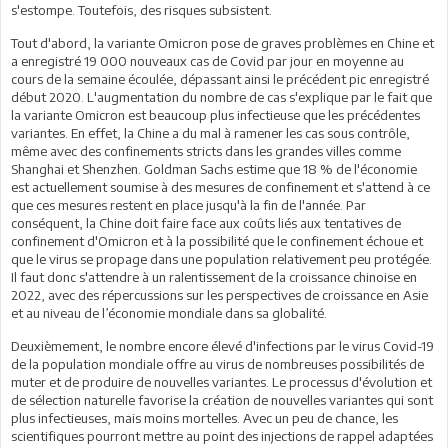
s'estompe. Toutefois, des risques subsistent.
Tout d'abord, la variante Omicron pose de graves problèmes en Chine et
a enregistré 19 000 nouveaux cas de Covid par jour en moyenne au
cours de la semaine écoulée, dépassant ainsi le précédent pic enregistré
début 2020. L'augmentation du nombre de cas s'explique par le fait que
la variante Omicron est beaucoup plus infectieuse que les précédentes
variantes. En effet, la Chine a du mal à ramener les cas sous contrôle,
même avec des confinements stricts dans les grandes villes comme
Shanghai et Shenzhen. Goldman Sachs estime que 18 % de l'économie
est actuellement soumise à des mesures de confinement et s'attend à ce
que ces mesures restent en place jusqu'à la fin de l'année. Par
conséquent, la Chine doit faire face aux coûts liés aux tentatives de
confinement d'Omicron et à la possibilité que le confinement échoue et
que le virus se propage dans une population relativement peu protégée.
Il faut donc s'attendre à un ralentissement de la croissance chinoise en
2022, avec des répercussions sur les perspectives de croissance en Asie
et au niveau de l’économie mondiale dans sa globalité.
Deuxièmement, le nombre encore élevé d'infections par le virus Covid-19
de la population mondiale offre au virus de nombreuses possibilités de
muter et de produire de nouvelles variantes. Le processus d'évolution et
de sélection naturelle favorise la création de nouvelles variantes qui sont
plus infectieuses, mais moins mortelles. Avec un peu de chance, les
scientifiques pourront mettre au point des injections de rappel adaptées