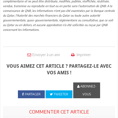
complémentaire et ne peut être distribuée, modifiée, publiée, réaffichée, réutilisée,
vendue, transmise ou reproduite en tout ou en partie sans l'autorisation de QNB. A la
connaissance de QNB, les Informations n'ont pas été examinées par la Banque centrale
du Qatar, l'Autorité des marchés financiers du Qatar ou toute autre autorité
gouvernementale, quasi-gouvernementale, réglementaire ou consultative, que ce soit
au Qatar ou en dehors, et aucune approbation n'a été sollicitée ou reçue par QNB
concernant les Informations.
Envoyer à un ami
Imprimer
VOUS AIMEZ CET ARTICLE ? PARTAGEZ-LE AVEC
VOS AMIS !
ABONNEZ-
PARTAGER
TWEETER
VOUS
COMMENTER CET ARTICLE