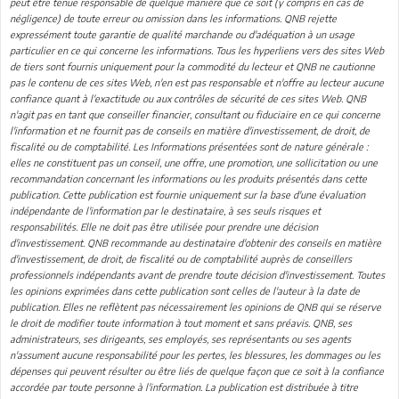
peut être tenue responsable de quelque manière que ce soit (y compris en cas de
négligence) de toute erreur ou omission dans les informations. QNB rejette
expressément toute garantie de qualité marchande ou d'adéquation à un usage
particulier en ce qui concerne les informations. Tous les hyperliens vers des sites Web
de tiers sont fournis uniquement pour la commodité du lecteur et QNB ne cautionne
pas le contenu de ces sites Web, n'en est pas responsable et n'offre au lecteur aucune
confiance quant à l'exactitude ou aux contrôles de sécurité de ces sites Web. QNB
n'agit pas en tant que conseiller financier, consultant ou fiduciaire en ce qui concerne
l'information et ne fournit pas de conseils en matière d'investissement, de droit, de
fiscalité ou de comptabilité. Les Informations présentées sont de nature générale :
elles ne constituent pas un conseil, une offre, une promotion, une sollicitation ou une
recommandation concernant les informations ou les produits présentés dans cette
publication. Cette publication est fournie uniquement sur la base d'une évaluation
indépendante de l'information par le destinataire, à ses seuls risques et
responsabilités. Elle ne doit pas être utilisée pour prendre une décision
d'investissement. QNB recommande au destinataire d'obtenir des conseils en matière
d'investissement, de droit, de fiscalité ou de comptabilité auprès de conseillers
professionnels indépendants avant de prendre toute décision d'investissement. Toutes
les opinions exprimées dans cette publication sont celles de l'auteur à la date de
publication. Elles ne reflètent pas nécessairement les opinions de QNB qui se réserve
le droit de modifier toute information à tout moment et sans préavis. QNB, ses
administrateurs, ses dirigeants, ses employés, ses représentants ou ses agents
n'assument aucune responsabilité pour les pertes, les blessures, les dommages ou les
dépenses qui peuvent résulter ou être liés de quelque façon que ce soit à la confiance
accordée par toute personne à l'information. La publication est distribuée à titre