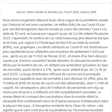
Sources: Notre monde en données (au 11 avril 2022), analyse QNB
Nous avons largement dépassé le pic de la vague de la pandémie causée
par Omicron et ses sous-variantes. Un million (Mn) de cas Covid-19 par
jour ont été enregistrés dans le monde au cours des derniers 7 jours à la
date du 10 avril, en baisse par rapport au pic de 3,4 Mn atteint fin janvier
2022. Cependant, le nombre de cas reste beaucoup plus élevé en Europe
et en Asie, par rapport à l'Amérique du Nord et au reste du monde
(RdM), voir graphique. Les décès attribués au Covid-19 ont chuté encore
plus rapidement pour atteindre une moyenne de seulement 3 400 par
jour, après un pic de 11 000 en février 2022, et moins d'un tiers des pics
causés par d'autres variantes l'année dernière. En divisant le nombre de
décès par le nombre de cas, on obtient une estimation grossière du taux
de mortalité, ayant chuté à 0,3 %, après avoir atteint le pic de 7,4 % en
avril 2020. La large distribution efficace de vaccins est la principale
raison pour laquelle le taux de mortalité a tant diminué. En effet, plus de
11 milliards (Md) de doses de vaccin ont été administrées, dont 1,7 Md de
rappels. En conséquence, plus de 5 milliards de personnes ont reçu au
moins une dose et 4,6 milliards ont été complètement vaccinées. Le
niveau élevé et croissant des vaccinations dans le monde réduit la
nécessité d'un confinement strict et d'autres mesures d'atténuation dans
la plupart des pays, à l'exception évidente de la Chine. En retour, cela
signifie que le vent contraire de la pandémie sur l'économie mondiale