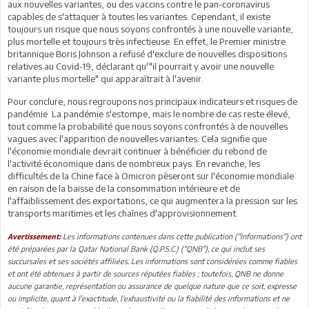
aux nouvelles variantes, ou des vaccins contre le pan-coronavirus
capables de s'attaquer à toutes les variantes. Cependant, il existe
toujours un risque que nous soyons confrontés à une nouvelle variante,
plus mortelle et toujours très infectieuse. En effet, le Premier ministre
britannique Boris Johnson a refusé d'exclure de nouvelles dispositions
relatives au Covid-19, déclarant qu'"il pourrait y avoir une nouvelle
variante plus mortelle" qui apparaîtrait à l'avenir.
Pour conclure, nous regroupons nos principaux indicateurs et risques de
pandémie. La pandémie s'estompe, mais le nombre de cas reste élevé,
tout comme la probabilité que nous soyons confrontés à de nouvelles
vagues avec l'apparition de nouvelles variantes. Cela signifie que
l'économie mondiale devrait continuer à bénéficier du rebond de
l'activité économique dans de nombreux pays. En revanche, les
difficultés de la Chine face à Omicron pèseront sur l'économie mondiale
en raison de la baisse de la consommation intérieure et de
l'affaiblissement des exportations, ce qui augmentera la pression sur les
transports maritimes et les chaînes d'approvisionnement.
Les informations contenues dans cette publication ("Informations") ont
Avertissement:
été préparées par la Qatar National Bank (Q.P.S.C.) ("QNB"), ce qui inclut ses
succursales et ses sociétés affiliées. Les informations sont considérées comme fiables
et ont été obtenues à partir de sources réputées fiables ; toutefois, QNB ne donne
aucune garantie, représentation ou assurance de quelque nature que ce soit, expresse
ou implicite, quant à l'exactitude, l'exhaustivité ou la fiabilité des informations et ne