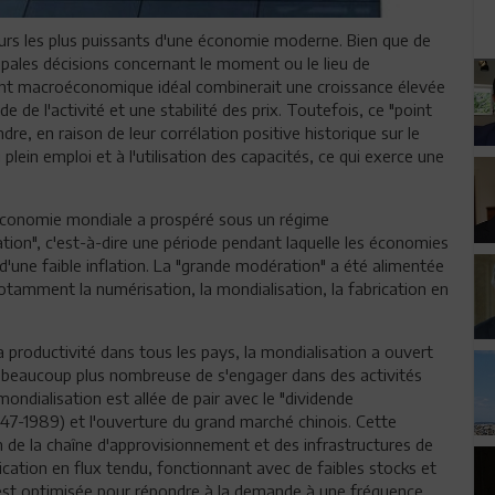
teurs les plus puissants d'une économie moderne. Bien que de
cipales décisions concernant le moment ou le lieu de
t macroéconomique idéal combinerait une croissance élevée
de de l'activité et une stabilité des prix. Toutefois, ce "point
indre, en raison de leur corrélation positive historique sur le
lein emploi et à l'utilisation des capacités, ce qui exerce une
'économie mondiale a prospéré sous un régime
on", c'est-à-dire une période pendant laquelle les économies
'une faible inflation. La "grande modération" a été alimentée
otamment la numérisation, la mondialisation, la fabrication en
 la productivité dans tous les pays, la mondialisation a ouvert
beaucoup plus nombreuse de s'engager dans des activités
ondialisation est allée de pair avec le "dividende
1947-1989) et l'ouverture du grand marché chinois. Cette
on de la chaîne d'approvisionnement et des infrastructures de
ication en flux tendu, fonctionnant avec de faibles stocks et
n est optimisée pour répondre à la demande à une fréquence