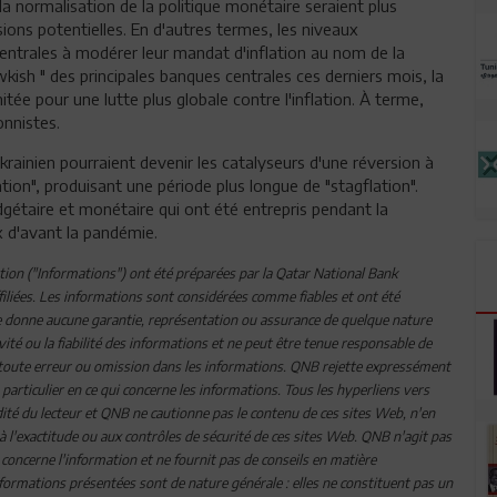
la normalisation de la politique monétaire seraient plus
ssions potentielles. En d'autres termes, les niveaux
entrales à modérer leur mandat d'inflation au nom de la
awkish " des principales banques centrales ces derniers mois, la
ée pour une lutte plus globale contre l'inflation. À terme,
onnistes.
ukrainien pourraient devenir les catalyseurs d'une réversion à
ion", produisant une période plus longue de "stagflation".
udgétaire et monétaire qui ont été entrepris pendant la
ux d'avant la pandémie.
tion ("Informations") ont été préparées par la Qatar National Bank
affiliées. Les informations sont considérées comme fiables et ont été
ne donne aucune garantie, représentation ou assurance de quelque nature
ivité ou la fiabilité des informations et ne peut être tenue responsable de
e toute erreur ou omission dans les informations. QNB rejette expressément
articulier en ce qui concerne les informations. Tous les hyperliens vers
té du lecteur et QNB ne cautionne pas le contenu de ces sites Web, n'en
à l'exactitude ou aux contrôles de sécurité de ces sites Web. QNB n'agit pas
i concerne l'information et ne fournit pas de conseils en matière
Informations présentées sont de nature générale : elles ne constituent pas un