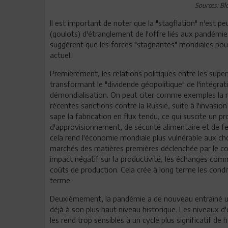
Sources: Bl
Il est important de noter que la "stagflation" n'est
(goulots) d'étranglement de l'offre liés aux pandém
suggèrent que les forces "stagnantes" mondiales pour
actuel.
Premièrement, les relations politiques entre les sup
transformant le "dividende géopolitique" de l'intégra
démondialisation. On peut citer comme exemples la riv
récentes sanctions contre la Russie, suite à l'invasio
sape la fabrication en flux tendu, ce qui suscite un 
d'approvisionnement, de sécurité alimentaire et de fe
cela rend l'économie mondiale plus vulnérable aux ch
marchés des matières premières déclenchée par le conf
impact négatif sur la productivité, les échanges comm
coûts de production. Cela crée à long terme les condit
terme.
Deuxièmement, la pandémie a de nouveau entraîné une
déjà à son plus haut niveau historique. Les niveaux 
les rend trop sensibles à un cycle plus significatif de 