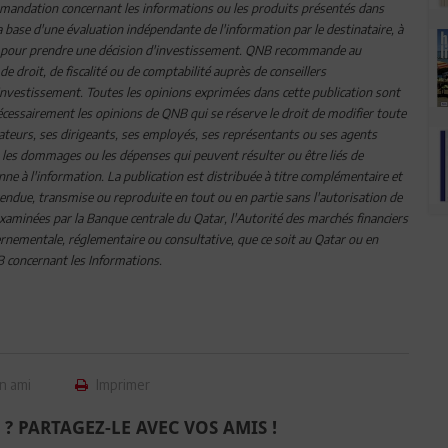
ommandation concernant les informations ou les produits présentés dans
a base d'une évaluation indépendante de l'information par le destinataire, à
lisée pour prendre une décision d'investissement. QNB recommande au
e droit, de fiscalité ou de comptabilité auprès de conseillers
nvestissement. Toutes les opinions exprimées dans cette publication sont
s nécessairement les opinions de QNB qui se réserve le droit de modifier toute
teurs, ses dirigeants, ses employés, ses représentants ou ses agents
, les dommages ou les dépenses qui peuvent résulter ou être liés de
nne à l'information. La publication est distribuée à titre complémentaire et
, vendue, transmise ou reproduite en tout ou en partie sans l'autorisation de
xaminées par la Banque centrale du Qatar, l'Autorité des marchés financiers
nementale, réglementaire ou consultative, que ce soit au Qatar ou en
NB concernant les Informations.
n ami
Imprimer
 ? PARTAGEZ-LE AVEC VOS AMIS !