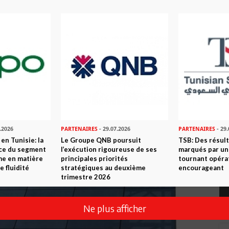
.2026
PARTENAIRES
- 29.07.2026
PARTENAIRES
- 29.
en Tunisie: la
Le Groupe QNB poursuit
TSB: Des résul
nce du segment
l’exécution rigoureuse de ses
marqués par un
me en matière
principales priorités
tournant opéra
e fluidité
stratégiques au deuxième
encourageant
trimestre 2026
Ne plus afficher