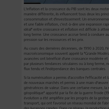
L'inflation et la croissance du PIB sont les deux mo
manière différente, ils influencent tous deux les prin
consommation et d'investissement. Un environnemen
et une faible inflation, c'est-à-dire une expansion rapi
idéal" entre croissance et inflation est difficile à atte
long terme. Une croissance accrue tend à conduire au p
pression sur les ressources et les prix.
Au cours des dernières décennies, de 1990 à 2020, l
macroéconomique souvent appelé la "Grande Modérati
avancées ont bénéficié d'une croissance modérée et d
par plusieurs tendances séculaires ou à long terme, n
flux tendu et l'indépendance des banques centrales.
Si la numérisation a permis d'accroître l'efficacité et
de nouveaux marchés et permis à une main-d'œuvre 
génératrices de valeur. Dans une certaine mesure, la m
géopolitique" apporté par la fin de la guerre froide (
évolution a été amplifiée par les progrès de la gesti
transport, qui ont favorisé un réseau mondial de fabr
des livraisons rapides. Dans ce réseau, la productio