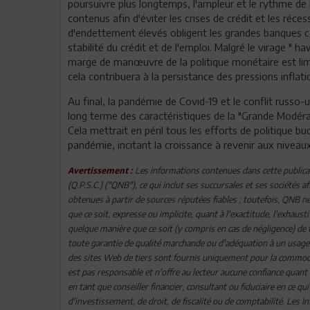
poursuivre plus longtemps, l'ampleur et le rythme de 
contenus afin d'éviter les crises de crédit et les réce
d'endettement élevés obligent les grandes banques c
stabilité du crédit et de l'emploi. Malgré le virage " h
marge de manœuvre de la politique monétaire est limit
cela contribuera à la persistance des pressions inflati
Au final, la pandémie de Covid-19 et le conflit russo-
long terme des caractéristiques de la "Grande Modérat
Cela mettrait en péril tous les efforts de politique b
pandémie, incitant la croissance à revenir aux nivea
Les informations contenues dans cette publica
Avertissement :
(Q.P.S.C.) ("QNB"), ce qui inclut ses succursales et ses sociétés 
obtenues à partir de sources réputées fiables ; toutefois, QNB 
que ce soit, expresse ou implicite, quant à l'exactitude, l'exhaust
quelque manière que ce soit (y compris en cas de négligence) d
toute garantie de qualité marchande ou d'adéquation à un usage p
des sites Web de tiers sont fournis uniquement pour la commodi
est pas responsable et n'offre au lecteur aucune confiance quant 
en tant que conseiller financier, consultant ou fiduciaire en ce qu
d'investissement, de droit, de fiscalité ou de comptabilité. Les 