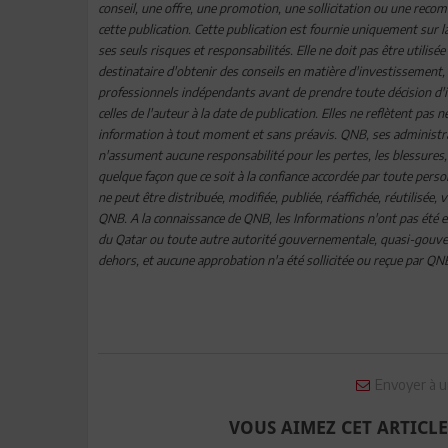
conseil, une offre, une promotion, une sollicitation ou une rec
cette publication. Cette publication est fournie uniquement sur l
ses seuls risques et responsabilités. Elle ne doit pas être uti
destinataire d'obtenir des conseils en matière d'investissement, d
professionnels indépendants avant de prendre toute décision d'i
celles de l'auteur à la date de publication. Elles ne reflètent pa
information à tout moment et sans préavis. QNB, ses administra
n'assument aucune responsabilité pour les pertes, les blessures
quelque façon que ce soit à la confiance accordée par toute perso
ne peut être distribuée, modifiée, publiée, réaffichée, réutilisée
QNB. A la connaissance de QNB, les Informations n'ont pas été e
du Qatar ou toute autre autorité gouvernementale, quasi-gouver
dehors, et aucune approbation n'a été sollicitée ou reçue par Q
Envoyer à u
VOUS AIMEZ CET ARTICLE