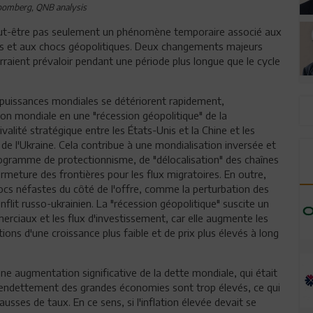
oomberg, QNB analysis
 peut-être pas seulement un phénomène temporaire associé aux
ies et aux chocs géopolitiques. Deux changements majeurs
raient prévaloir pendant une période plus longue que le cycle
erpuissances mondiales se détériorent rapidement,
tion mondiale en une "récession géopolitique" de la
alité stratégique entre les États-Unis et la Chine et les
n de l'Ukraine. Cela contribue à une mondialisation inversée et
programme de protectionnisme, de "délocalisation" des chaînes
rmeture des frontières pour les flux migratoires. En outre,
ocs néfastes du côté de l'offre, comme la perturbation des
lit russo-ukrainien. La "récession géopolitique" suscite un
erciaux et les flux d'investissement, car elle augmente les
ions d'une croissance plus faible et de prix plus élevés à long
 augmentation significative de la dette mondiale, qui était
d'endettement des grandes économies sont trop élevés, ce qui
hausses de taux. En ce sens, si l'inflation élevée devait se