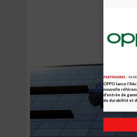
PARTENAIRES
- 04.08
OPPO lance l'A6c 
nouvelle référe
d'entrée de gam
de durabilité et d