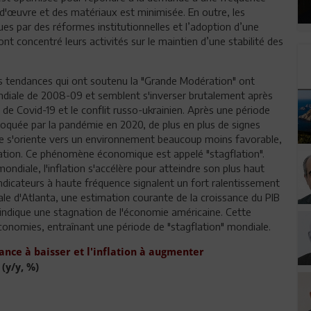
n-d'œuvre et des matériaux est minimisée. En outre, les
s par des réformes institutionnelles et l’adoption d’une
 concentré leurs activités sur le maintien d’une stabilité des
res tendances qui ont soutenu la "Grande Modération" ont
mondiale de 2008-09 et semblent s'inverser brutalement après
e Covid-19 et le conflit russo-ukrainien. Après une période
ovoquée par la pandémie en 2020, de plus en plus de signes
e s'oriente vers un environnement beaucoup moins favorable,
flation. Ce phénomène économique est appelé "stagflation".
ndiale, l'inflation s'accélère pour atteindre son plus haut
indicateurs à haute fréquence signalent un fort ralentissement
érale d'Atlanta, une estimation courante de la croissance du PIB
indique une stagnation de l'économie américaine. Cette
conomies, entraînant une période de "stagflation" mondiale.
nce à baisser et l'inflation à augmenter
(y/y, %)