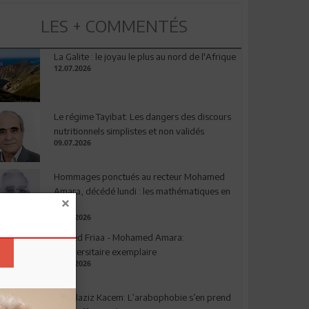
LES + COMMENTÉS
La Galite : le joyau le plus au nord de l'Afrique
12.07.2026
Le régime Tayibat: Les dangers des discours
nutritionnels simplistes et non validés
09.07.2026
Hommages ponctués au recteur Mohamed
Amara, décédé lundi : les mathématiques en
deuil
03.08.2026
Ahmed Friaa - Mohamed Amara:
l’Universitaire exemplaire
04.08.2026
Abdelaziz Kacem: L’arabophobie s’en prend