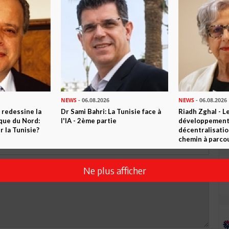
R CET ARTICLE
0
Commentaires
Commenter
NEWS
- 06.08.2026
NEWS
- 06.08.2026
 redessine la
Dr Sami Bahri: La Tunisie face à
Riadh Zghal - L
ique du Nord:
l'IA - 2ème partie
développement:
 la Tunisie?
décentralisatio
chemin à parcou
Ne plus afficher