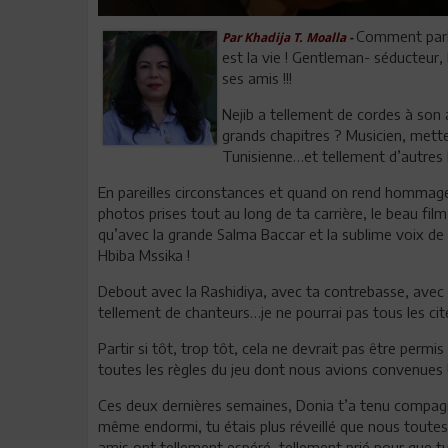
Comment parler
Par Khadija T. Moalla -
est la vie ! Gentleman- séducteur,
ses amis !!!
Nejib a tellement de cordes à son 
grands chapitres ? Musicien, mette
Tunisienne…et tellement d’autres l
En pareilles circonstances et quand on rend hommage,
photos prises tout au long de ta carrière, le beau fil
qu’avec la grande Salma Baccar et la sublime voix de S
Hbiba Mssika !
Debout avec la Rashidiya, avec ta contrebasse, ave
tellement de chanteurs…je ne pourrai pas tous les citer
Partir si tôt, trop tôt, cela ne devrait pas être permi
toutes les règles du jeu dont nous avions convenues 
Ces deux dernières semaines, Donia t’a tenu compagnie
même endormi, tu étais plus réveillé que nous toutes
amis ont tellement espéré, tellement prié pour que tu 