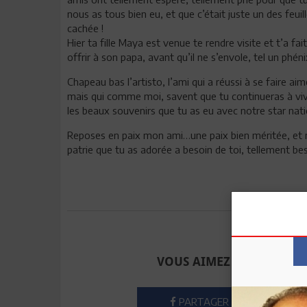
nous as tous bien eu, et que c’était juste un des feu
cachée !
Hier ta fille Maya est venue te rendre visite et t’a fa
offrir à son papa, avant qu’il ne s’envole, tel un phé
Chapeau bas l’artisto, l’ami qui a réussi à se faire ai
mais qui comme moi, savent que tu continueras à vivre
les beaux souvenirs que tu as eu avec notre star nat
Reposes en paix mon ami…une paix bien méritée, et n’
patrie que tu as adorée a besoin de toi, tellement bes
Envoyer à u
VOUS AIMEZ CET ARTICLE
PARTAGER