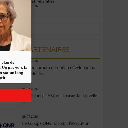
aux chiffres arabes
09.07.2026
PARTENAIRES
06.08.2026
e plan de
Un consortium européen développe un
 Un pas vers la
n sur un long
modèle de ...
rir
04.08.2026
OPPO lance l'A6c en Tunisie: la nouvelle
...
29.07.2026
Le Groupe QNB poursuit l’exécution