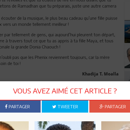
illetons de Ramadhan que tu préparais, juste une autre camera
it écouter de la musique, le plus beau cadeau qu’une fille puisse
nix vers un monde tellement meilleur !
mer par tellement de gens, qui aujourd’hui pleurent ton départ,
 à travers tout ce que tu as appris à ta fille Maya, et tous
ionale la grande Donia Chaouch !
oubli pas que les Phenix reviennent toujours, car la mère
oin de toi !
Khadija T. Moalla
VOUS AVEZ AIMÉ CET ARTICLE ?
n ami
Imprimer
PARTAGER
TWEETER
PARTAGER
 ? PARTAGEZ-LE AVEC VOS AMIS !
TWEETER
ABONNEZ-VOUS