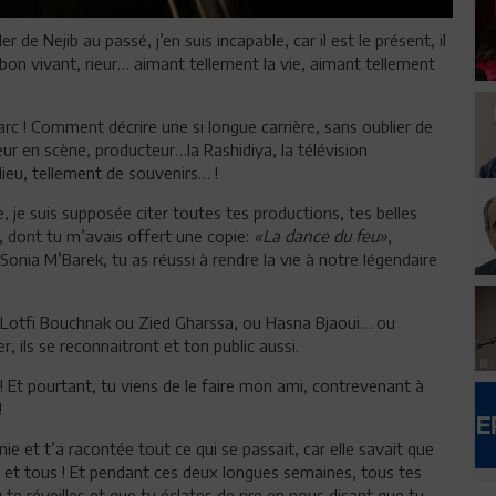
 de Nejib au passé, j’en suis incapable, car il est le présent, il
 bon vivant, rieur… aimant tellement la vie, aimant tellement
arc ! Comment décrire une si longue carrière, sans oublier de
ur en scène, producteur…la Rashidiya, la télévision
ieu, tellement de souvenirs… !
 je suis supposée citer toutes tes productions, tes belles
m, dont tu m’avais offert une copie:
«La dance du feu»
,
onia M’Barek, tu as réussi à rendre la vie à notre légendaire
c Lotfi Bouchnak ou Zied Gharssa, ou Hasna Bjaoui… ou
, ils se reconnaitront et ton public aussi.
s ! Et pourtant, tu viens de le faire mon ami, contrevenant à
!
 et t’a racontée tout ce qui se passait, car elle savait que
 et tous ! Et pendant ces deux longues semaines, tous tes
te réveilles et que tu éclates de rire en nous disant que tu