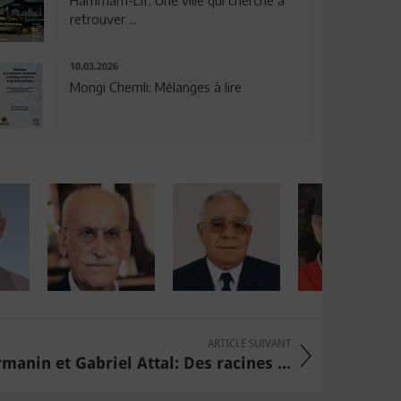
Hammam-Lif: Une ville qui cherche à
retrouver ...
10.03.2026
Mongi Chemli: Mélanges à lire
ARTICLE SUIVANT
manin et Gabriel Attal: Des racines ...