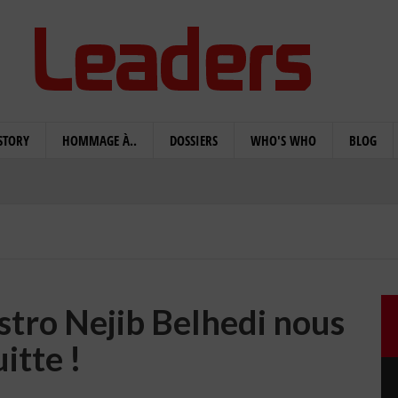
STORY
HOMMAGE À..
DOSSIERS
WHO'S WHO
BLOG
stro Nejib Belhedi nous
itte !