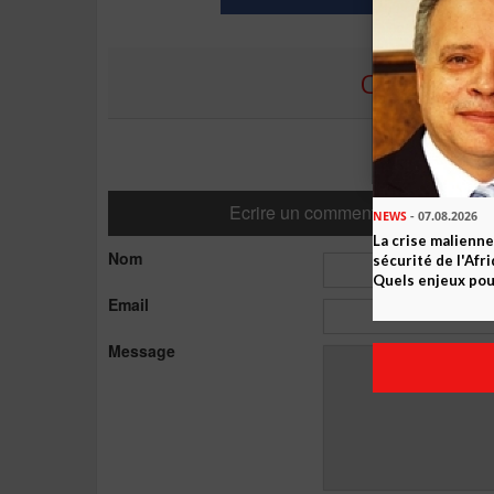
COMMENTE
Ecrire un commentaire
NEWS
- 07.08.2026
La crise malienne
Nom
sécurité de l'Afr
Quels enjeux pour
Email
Message