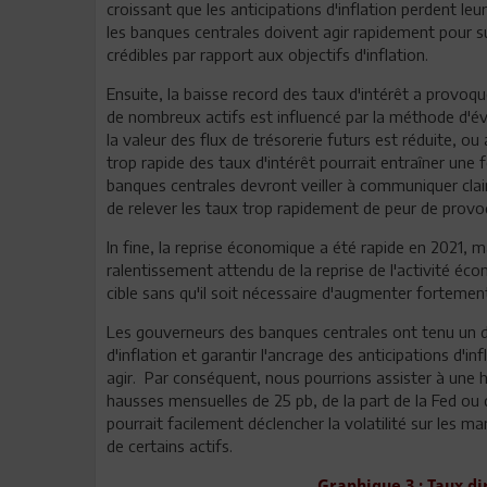
croissant que les anticipations d'inflation perdent leu
les banques centrales doivent agir rapidement pour s
crédibles par rapport aux objectifs d'inflation.
Ensuite, la baisse record des taux d'intérêt a provoqu
de nombreux actifs est influencé par la méthode d'éva
la valeur des flux de trésorerie futurs est réduite, ou 
trop rapide des taux d'intérêt pourrait entraîner une f
banques centrales devront veiller à communiquer clai
de relever les taux trop rapidement de peur de provoqu
In fine, la reprise économique a été rapide en 2021, 
ralentissement attendu de la reprise de l'activité écon
cible sans qu'il soit nécessaire d'augmenter fortement
Les gouverneurs des banques centrales ont tenu un dis
d'inflation et garantir l'ancrage des anticipations d'i
agir. Par conséquent, nous pourrions assister à une 
hausses mensuelles de 25 pb, de la part de la Fed ou 
pourrait facilement déclencher la volatilité sur les m
de certains actifs.
Graphique 3 : Taux di