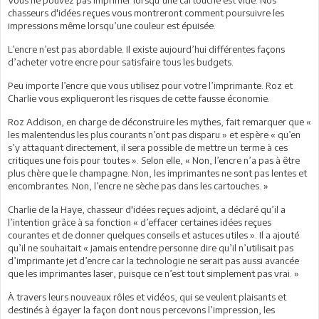
chasseurs d'idées reçues vous montreront comment poursuivre les
impressions même lorsqu’une couleur est épuisée.
L’encre n’est pas abordable. Il existe aujourd’hui différentes façons
d’acheter votre encre pour satisfaire tous les budgets.
Peu importe l’encre que vous utilisez pour votre l’imprimante. Roz et
Charlie vous expliqueront les risques de cette fausse économie.
Roz Addison, en charge de déconstruire les mythes, fait remarquer que «
les malentendus les plus courants n’ont pas disparu » et espère « qu’en
s’y attaquant directement, il sera possible de mettre un terme à ces
critiques une fois pour toutes ». Selon elle, « Non, l’encre n’a pas à être
plus chère que le champagne. Non, les imprimantes ne sont pas lentes et
encombrantes. Non, l’encre ne sèche pas dans les cartouches. »
Charlie de la Haye, chasseur d'idées reçues adjoint, a déclaré qu’il a
l’intention grâce à sa fonction « d’effacer certaines idées reçues
courantes et de donner quelques conseils et astuces utiles ». Il a ajouté
qu’il ne souhaitait « jamais entendre personne dire qu’il n’utilisait pas
d’imprimante jet d’encre car la technologie ne serait pas aussi avancée
que les imprimantes laser, puisque ce n’est tout simplement pas vrai. »
À travers leurs nouveaux rôles et vidéos, qui se veulent plaisants et
destinés à égayer la façon dont nous percevons l’impression, les