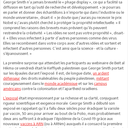
George Smith n’a jamais breveté le « phage display », ce qui a facilité sa
diffusion en tant qu’outil de recherche et développement. « Je pourrais
en parler et donner des échantillons à n’importe qui dans l’industrie ou le
monde universitaire», disait-il. « Je doute que j’aurais pu recevoir le prix
Nobel si j’avais plutôt cherché à protéger la propriété intellectuelle. » Il
comprend les raisons des brevets mais prévient qu’ils peuvent
restreindre la créativité. « Les idées ne sont pas votre propriété », disait-
il. « Elles vous infectent à partir d’autres personnes comme des virus.
Elles se recombinent dans votre corps avec d'autres idées et sortent et
infectent d'autres personnes. C’est ainsi que la science - et la culture -
s’épanouissent. »
La première surprise qui attendait les participants au webinaire de Beït al
Hikma ce vendredi était le Keffiyeh palestinien que George Smith portait
sur les épaules durant l’exposé. Il est, de longue date,
un ardent
défenseur
des droits inaliénables du peuple palestinien,
militant
courageusement dans le
monde académique
et sur les
campus
américains
contre la colonisation et l’apartheid israéliens.
L’exposé
était impressionnant par sa richesse et sa clarté, conjuguant
rigueur scientifique et exigence morale. George Smith a débuté son
exposé en rappelant qu’il a fallu deux siècles pour éradiquer la variole
par vaccin, 50 ans pour arriver au bout de la Polio, mais probablement
deux ans suffiront à éradiquer l’épidémie de la Covid-19 grâce aux
nouveaux
vaccins à ARN
(ou à ARNm) auxquels il a consacré la première