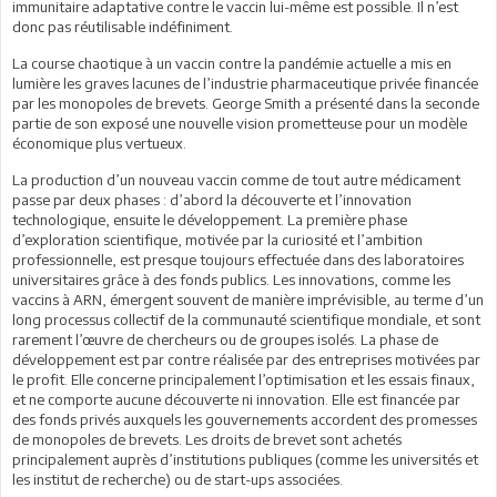
immunitaire adaptative contre le vaccin lui-même est possible. Il n’est
donc pas réutilisable indéfiniment.
La course chaotique à un vaccin contre la pandémie actuelle a mis en
lumière les graves lacunes de l’industrie pharmaceutique privée financée
par les monopoles de brevets. George Smith a présenté dans la seconde
partie de son exposé une nouvelle vision prometteuse pour un modèle
économique plus vertueux.
La production d’un nouveau vaccin comme de tout autre médicament
passe par deux phases : d’abord la découverte et l’innovation
technologique, ensuite le développement. La première phase
d’exploration scientifique, motivée par la curiosité et l’ambition
professionnelle, est presque toujours effectuée dans des laboratoires
universitaires grâce à des fonds publics. Les innovations, comme les
vaccins à ARN, émergent souvent de manière imprévisible, au terme d’un
long processus collectif de la communauté scientifique mondiale, et sont
rarement l’œuvre de chercheurs ou de groupes isolés. La phase de
développement est par contre réalisée par des entreprises motivées par
le profit. Elle concerne principalement l’optimisation et les essais finaux,
et ne comporte aucune découverte ni innovation. Elle est financée par
des fonds privés auxquels les gouvernements accordent des promesses
de monopoles de brevets. Les droits de brevet sont achetés
principalement auprès d’institutions publiques (comme les universités et
les institut de recherche) ou de start-ups associées.