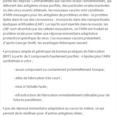
partie de l’exposé. Contrairement aux vaccins viraux conventionnels, qui
délivrent des antigènes viraux purifiés, des particules virales inactivées
ou des virus vivants atténués, les nouveaux vaccins sont constitués
d'ARN messagers pour les antigènes de protéines virales - la protéine
Spike dans le cas des coronavirus - incorporés dans des nanoparticules
lipidiques artificielles (LNP). Lorsqu'ils sont injectés dans le muscle, les
LNP sont absorbés par les cellules musculaires, où l'ARN est traduit en
protéine virale pour initier une réponse immunitaire adaptative
protectrice spécifique du virus. Ces nouveaux vaccins présentent,
d’après George Smith, les avantages théoriques suivant :
processus simple et générique de bonnes pratiques de fabrication
•
(BPF) à partir de 5 composants hautement purifiés : 4 lipides plus l’ARN
synthétisés in vitro ;
- aucun composant ou contaminant potentiellement toxique ;
- délai de fabrication très court ;
- mise à l’échelle facile ;
- infrastructure de fabrication immédiatement utilisable pour de
futures pandémies ;
pas de réponse immunitaire adaptative au vaccin lui-même, ce qui
•
permet de le réutiliser pour d'autres antigènes cibles ;