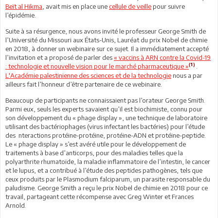
Beït al Hikma
, avait mis en place une
cellule de veille
pour suivre
l’épidémie.
Suite à sa résurgence, nous avons invité le professeur George Smith de
l’Université du Missouri aux États-Unis, Lauréat du prix Nobel de chimie
en 2018, à donner un webinaire sur ce sujet. Il a immédiatement accepté
l’invitation et a proposé de parler des
« vaccins à ARN contre la Covid-19
(1)
: technologie et nouvelle vision pour le marché pharmaceutique »
.
L'Académie palestinienne des sciences et de la technologie
nous a par
ailleurs fait l’honneur d’être partenaire de ce webinaire.
Beaucoup de participants ne connaissaient pas l’orateur George Smith.
Parmi eux, seuls les experts savaient qu’il est biochimiste, connu pour
son développement du « phage display », une technique de laboratoire
utilisant des bactériophages (virus infectant les bactéries) pour l’étude
des nteractions protéine-protéine, protéine-ADN et protéine-peptide.
Le « phage display » s’est avéré utile pour le développement de
traitements à base d’anticorps, pour des maladies telles que la
polyarthrite rhumatoïde, la maladie inflammatoire de l’intestin, le cancer
et le lupus, et a contribué à l’étude des peptides pathogènes, tels que
ceux produits par le Plasmodium falciparum, un parasite responsable du
paludisme. George Smith a reçu le prix Nobel de chimie en 2018 pour ce
travail, partageant cette récompense avec Greg Winter et Frances
Arnold.