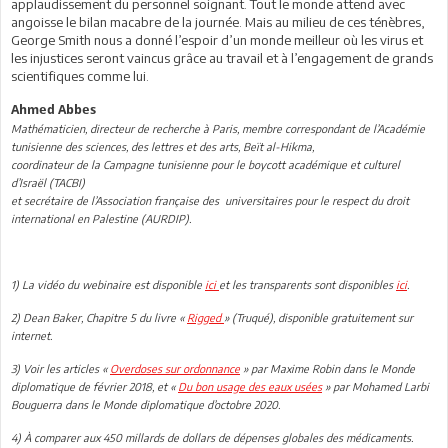
applaudissement du personnel soignant. Tout le monde attend avec
angoisse le bilan macabre de la journée. Mais au milieu de ces ténèbres,
George Smith nous a donné l’espoir d’un monde meilleur où les virus et
les injustices seront vaincus grâce au travail et à l’engagement de grands
scientifiques comme lui.
Ahmed Abbes
Mathématicien, directeur de recherche à Paris, membre correspondant de l’Académie
tunisienne des sciences, des lettres et des arts, Beït al-Hikma,
coordinateur de la Campagne tunisienne pour le boycott académique et culturel
d’Israël (TACBI)
et secrétaire de l’Association française des universitaires pour le respect du droit
international en Palestine (AURDIP).
1) La vidéo du webinaire est disponible
ici
et les transparents sont disponibles
ici
.
2) Dean Baker, Chapitre 5 du livre «
Rigged
» (Truqué), disponible gratuitement sur
internet.
3) Voir les articles «
Overdoses sur ordonnance
» par Maxime Robin dans le Monde
diplomatique de février 2018, et «
Du bon usage des eaux usées
» par Mohamed Larbi
Bouguerra dans le Monde diplomatique d’octobre 2020.
4) À comparer aux 450 millards de dollars de dépenses globales des médicaments.