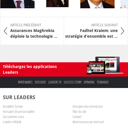
ARTICLE PRÉCÉDENT
ARTICLE SUIVANT
Assurances Maghrebia
Fadhel Kraiem: une
déploie la technologie ...
stratégie d’ensemble est ...
Téléchargez les applications
Leaders
PARTENAIRES
DOSSIERS
LEADERS TV
SUCCESS STORY
OPINIONS
TENDANCE
SUR LEADERS
Actualités Tunisie
Annuaire des entreprises
Annuaire de personnalités
Plan du site
Qui sommes nous
Contact
Leaders Mobile
Abonnez-vous au mensuel