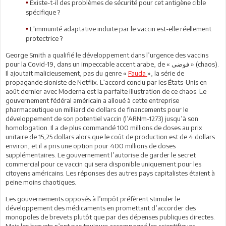
Existe-t-il des problèmes de sécurité pour cet antigène cible
•
spécifique ?
L'immunité adaptative induite par le vaccin est-elle réellement
•
protectrice ?
George Smith a qualifié le développement dans l’urgence des vaccins
pour la Covid-19, dans un impeccable accent arabe, de « فوضى » (chaos).
Il ajoutait malicieusement, pas du genre «
Fauda
», la série de
propagande sioniste de Netflix. L’accord conclu par les États-Unis en
août dernier avec Moderna est la parfaite illustration de ce chaos. Le
gouvernement fédéral américain a alloué à cette entreprise
pharmaceutique un milliard de dollars de financements pour le
développement de son potentiel vaccin (l’ARNm-1273) jusqu’à son
homologation. Il a de plus commandé 100 millions de doses au prix
unitaire de 15,25 dollars alors que le coût de production est de 4 dollars
environ, et il a pris une option pour 400 millions de doses
supplémentaires. Le gouvernement l’autorise de garder le secret
commercial pour ce vaccin qui sera disponible uniquement pour les
citoyens américains. Les réponses des autres pays capitalistes étaient à
peine moins chaotiques.
Les gouvernements opposés à l’impôt préfèrent stimuler le
développement des médicaments en promettant d’accorder des
monopoles de brevets plutôt que par des dépenses publiques directes.
Mais les brevets n’ont pas toujours accompagné les scientifiques.