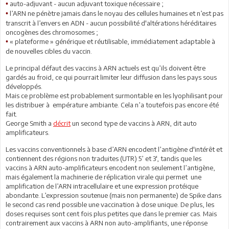
auto-adjuvant - aucun adjuvant toxique nécessaire ;
•
l’ARN ne pénètre jamais dans le noyau des cellules humaines et n’est pas
•
transcrit à l’envers en ADN - aucun possibilité d'altérations héréditaires
oncogènes des chromosomes ;
« plateforme » générique et réutilisable, immédiatement adaptable à
•
de nouvelles cibles du vaccin.
Le principal défaut des vaccins à ARN actuels est qu’ils doivent être
gardés au froid, ce qui pourrait limiter leur diffusion dans les pays sous
développés.
Mais ce problème est probablement surmontable en les lyophilisant pour
les distribuer à empérature ambiante. Cela n’a toutefois pas encore été
fait.
George Smith a
décrit
un second type de vaccins à ARN, dit auto
amplificateurs.
Les vaccins conventionnels à base d’ARN encodent l’antigène d'intérêt et
contiennent des régions non traduites (UTR) 5’ et 3', tandis que les
vaccins à ARN auto-amplificateurs encodent non seulement l’antigène,
mais également la machinerie de réplication virale qui permet une
amplification de l’ARN intracellulaire et une expression protéique
abondante. L’expression soutenue (mais non permanente) de Spike dans
le second cas rend possible une vaccination à dose unique. De plus, les
doses requises sont cent fois plus petites que dans le premier cas. Mais
contrairement aux vaccins à ARN non auto-amplifiants, une réponse