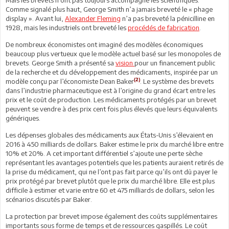
Comme signalé plus haut, George Smith n’a jamais breveté le « phage
display ». Avant lui,
Alexander Fleming
n’a pas breveté la pénicilline en
1928, mais les industriels ont breveté les
procédés de fabrication
.
De nombreux économistes ont imaginé des modèles économiques
beaucoup plus vertueux que le modèle actuel basé sur les monopoles de
brevets. George Smith a présenté sa
vision
pour un financement public
de la recherche et du développement des médicaments, inspirée par un
(2)
modèle conçu par l’économiste Dean Baker
. Le système des brevets
dans l’industrie pharmaceutique est à l’origine du grand écart entre les
prix et le coût de production. Les médicaments protégés par un brevet
peuvent se vendre à des prix cent fois plus élevés que leurs équivalents
génériques.
Les dépenses globales des médicaments aux États-Unis s’élevaient en
2016 à 450 milliards de dollars. Baker estime le prix du marché libre entre
10% et 20%. A cet important différentiel s’ajoute une perte sèche
représentant les avantages potentiels que les patients auraient retirés de
la prise du médicament, qui ne l’ont pas fait parce qu’ils ont dû payer le
prix protégé par brevet plutôt que le prix du marché libre. Elle est plus
difficile à estimer et varie entre 60 et 475 milliards de dollars, selon les
scénarios discutés par Baker.
La protection par brevet impose également des coûts supplémentaires
importants sous forme de temps et de ressources gaspillés. Le coût