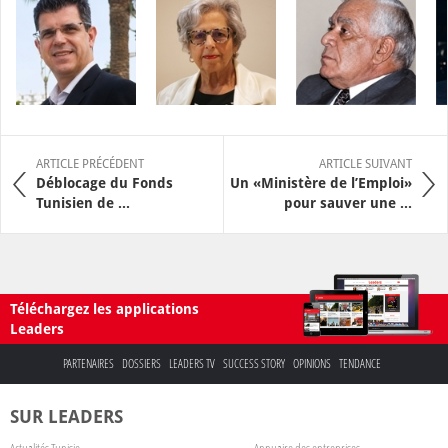
ARTICLE PRÉCÉDENT
ARTICLE SUIVANT
Déblocage du Fonds
Un «Ministère de l’Emploi»
Tunisien de ...
pour sauver une ...
Téléchargez les applications
Leaders
PARTENAIRES
DOSSIERS
LEADERS TV
SUCCESS STORY
OPINIONS
TENDANCE
SUR LEADERS
Actualités Tunisie
Annuaire des entreprises