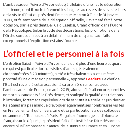
L’ambassadeur Poivre d’Arvor est déjà titulaire d’une haute décoration
tunisienne, dont il porte fièrement les insignes au revers de sa veste. Lors
de la visite d’Etat du président Emmanuel Macron à Tunis le 31 janvier
2018, et faisant partie de la délégation officielle, il avait été fait à cette
occasion, par le président Béji Caïd Essebsi, Grand officier dans l’Ordre
de la République. Selon le code des décorations, les promotions dans
l’Ordre sont soumises à un délai minimum de cinq ans, sauf faits
exceptionnels. L’explication est ainsi fournie.
L’officiel et le personnel à la fois
L’entretien Saïed – Poivre d’Arvor, qui a duré plus d’une heure et quart
(ce qui est particulier lors de visites d’adieu généralement
chronométrées à 20 minutes), a été « très chaleureux » et « même
ponctué d’une dimension personnelle », apprend
. Le chef de
Leaders
l’Etat est revenu à cette occasion à sa première rencontre avec
l’ambassadeur de France, en août 2019, alors qu’il était encore parmi les
nombreux candidats à la Présidence, et souligné la qualité des relations
bilatérales, fortement impulsées lors de sa visite à Paris le 22 juin dernier.
Kais Saïed n’a pas manqué d’évoquer également ses nombreuses visites
en France, en tant qu’universitaire et sa participations à des colloques
notamment à Toulouse et à Paris. En guise d’hommage au diplomate
français sur le départ, le président Saïed l’a invité à se faire désormais
encore plus l’ambassadeur amical de la Tunisie en France et en Europe.