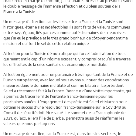
chaleureux et chargé d’émotion, j’ai souhaité adresser au président Saied
le double message de l’immense affection et du plein soutien de la
France à la Tunisie.
Un message d’affection car les liens entre la France et la Tunisie sont
historiques, éternels et indéfectibles. Ils sont faits de valeurs communes
entre pays égaux, liés par ces communautés humaines des deux rives
que j’ai eu le privilège et le très grand bonheur de côtoyer pendant ma
mission et qui font le sel de cette relation unique.
Affection pour la Tunisie démocratique qui force l’admiration de tous,
qui maintient le cap d’un régime exigeant, y compris lorsqu’elle traverse
les difficultés de la crise sanitaire et économique mondiale.
Affection également pour un partenaire très important de la France et de
l’Union européenne, avec lequel nous avons su nouer des coopérations
majeures dans le domaine multilatéral comme bilatéral. Le président
Saied a récemment fait à la France l’honneur d’une visite importante, qui
a permis de tracer le fil de l’entente franco-tunisienne pour les
prochaines années. L’engagement des président Saied et Macron pour
obtenir le succès d’une résolution franco-tunisienne sur le Covid-19 au
Conseil de sécurité doit être salué. Le sommet de la Francophonie de
2021, qu’accueillera l’île de Djerba, permettra aussi de réaffirmer les
valeurs que nous partageons.
Un message de soutien, car la France est, dans tous les secteurs, le