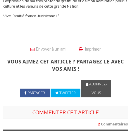
l’expression de ma très profonde gratitude et de mon admiration pour la
culture et les valeurs de cette grande Nation.
Vive l’amitié franco-tunisienne !''
Envoyer à un ami
Imprimer
VOUS AIMEZ CET ARTICLE ? PARTAGEZ-LE AVEC
VOS AMIS !
ABONNEZ-
PARTAGER
TWEETER
VOUS
COMMENTER CET ARTICLE
2
Commentaires