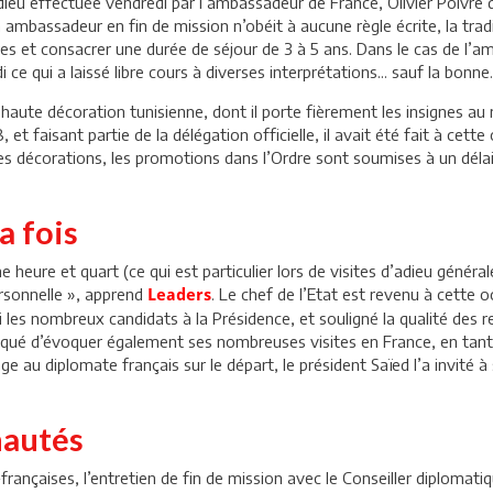
’adieu effectuée vendredi par l’ambassadeur de France, Olivier Poivre 
un ambassadeur en fin de mission n’obéit à aucune règle écrite, la tra
es et consacrer une durée de séjour de 3 à 5 ans. Dans le cas de l’a
 ce qui a laissé libre cours à diverses interprétations... sauf la bonne.
haute décoration tunisienne, dont il porte fièrement les insignes au r
t faisant partie de la délégation officielle, il avait été fait à cette
 des décorations, les promotions dans l’Ordre sont soumises à un déla
la fois
une heure et quart (ce qui est particulier lors de visites d’adieu gén
rsonnelle », apprend
. Le chef de l’Etat est revenu à cette
Leaders
i les nombreux candidats à la Présidence, et souligné la qualité des r
manqué d’évoquer également ses nombreuses visites en France, en tant 
au diplomate français sur le départ, le président Saïed l’a invité à
nautés
-françaises, l’entretien de fin de mission avec le Conseiller diplomat