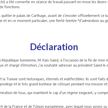
) a été convertie en séance de travail passant en revue les divers d
 de fonctions.
quitter le palais de Carthage, avant de s’envoler officiellement ce l
isie et en ce moment particulier, une fierté teintée "d’admiration au
Déclaration
e la République tunisienne, M. Kais Saied, à l’occasion de la fin de
eux et chargé d’émotion, j’ai souhaité adresser au président Saied l
t la Tunisie sont historiques, éternels et indéfectibles. Ils sont fai
ivilège et le très grand bonheur de côtoyer pendant ma mission et qu
ration de tous, qui maintient le cap d’un régime exigeant, y compris l
nt de la France et de l’Union européenne, avec lequel nous avons s