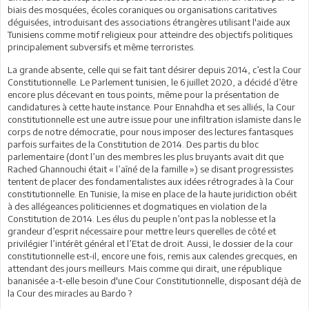
biais des mosquées, écoles coraniques ou organisations caritatives
déguisées, introduisant des associations étrangères utilisant l'aide aux
Tunisiens comme motif religieux pour atteindre des objectifs politiques
principalement subversifs et même terroristes.
La grande absente, celle qui se fait tant désirer depuis 2014, c’est la Cour
Constitutionnelle. Le Parlement tunisien, le 6 juillet 2020, a décidé d’être
encore plus décevant en tous points, même pour la présentation de
candidatures à cette haute instance. Pour Ennahdha et ses alliés, la Cour
constitutionnelle est une autre issue pour une infiltration islamiste dans le
corps de notre démocratie, pour nous imposer des lectures fantasques
parfois surfaites de la Constitution de 2014. Des partis du bloc
parlementaire (dont l’un des membres les plus bruyants avait dit que
Rached Ghannouchi était « l’aîné de la famille ») se disant progressistes
tentent de placer des fondamentalistes aux idées rétrogrades à la Cour
constitutionnelle. En Tunisie, la mise en place de la haute juridiction obéit
à des allégeances politiciennes et dogmatiques en violation de la
Constitution de 2014. Les élus du peuple n’ont pas la noblesse et la
grandeur d’esprit nécessaire pour mettre leurs querelles de côté et
privilégier l’intérêt général et l’Etat de droit. Aussi, le dossier de la cour
constitutionnelle est-il, encore une fois, remis aux calendes grecques, en
attendant des jours meilleurs. Mais comme qui dirait, une république
bananisée a-t-elle besoin d'une Cour Constitutionnelle, disposant déjà de
la Cour des miracles au Bardo ?