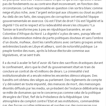
pas de fondements ou au contraire était inconvenant, en fonction des
circonstances. Le haut responsable en question s’en sortira blanc comme
neige et plus riche, avec l’argent extorqué aux citoyens ou cloué au pilori.
Au-delà de ces faits, des soupçons de corruption ont entaché l’équipe
gouvernementale en exercice. Où est l’Etat de droit ? Où est l’égalité et la
dignité ? Où est le respect et la redevabilité envers les citoyens ? La
Tunisie se transforme peu à peu en république bananière, en une
Colombie d’Afrique du Nord. La dignité n’a plus de sens, puisqu’elle est
dans la dénomination même de partis politiques douteux et sans l’ombre
d’un doute, mafieux, dont les ramifications avec certains groupes armés
extrémistes basés en Libye et ailleurs, sont de notoriété publique. Le
peuple tombe des nues, après la bévue électorale commise aux
législatives, et se sent trahi.
Il a du mal à avaler le fait d’avoir dû faire des sacrifices drastiques durant
le confinement, alors que le chef du gouvernement était en train de
conclure un contrat de 45 millions de dinars. La criminalité s’est
institutionnalisée et a envahi même les enceintes démocratiques. Des
bandits ont obtenu des sièges au parlement. Des règlements de compte
s’y déroulent en toute impunité, des menaces de mort, des mensonges
éhontés diffusés par les media, un président de l’instance délibérante qui
se mêle de domaines qui ne le concerne pas comme celui de la politique
étrangère de l’Etat, fief de la Présidence de la République. Une
atmosphère de complot contre l’Etat et ses institutions, commanditée
par des forces occultes intérieures et ourdies par des puissances pas