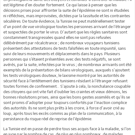
est légitime d’en douter fortement. Ce qui laisse à penser que les
décisions prises pour affronter la suite de l’épidémie ne sont ni étudiées
ni réfléchies, mais improvisées, dictées par la lassitude et les contraintes
séculières. De toute évidence, la Tunisie ne peut matériellement tester
d’un point de vue virologique toutes les personnes arrivant de l’étranger
et suspectées de porter le virus. D’autant que les règles sanitaires sont
constamment transgressées quand elles ne sont pas refusées
délibérément par récalcitrance ; de nombreux voyageurs tunisiens
présentent des attestations de tests falsifiées en toute impunité, sans
suivi de leurs mouvements et déplacements dans le pays. Plusieurs
personnes qui s’étaient présentées avec des tests négatifs, se sont
avérés, par la suite, infectées par le virus ; de nombreux arrivants ont été
exemptés de la présentation de bilans virologiques, auxquels s’ajoutent
les tests virologiques douteux, le laxisme montré par les autorités de
sécurité face à l’entêtement des tunisiens résidant à l’étranger refusant
toutes formes de confinement… S’ajoute à cela, la nonchalance coupable
des citoyens qui ont vite fait d’oublier les craintes et vieux démons, les
bonnes résolutions prises, ainsi que les bons gestes assimilés et qu’ils se
sont promis d’adopter pour toujours confortés par l’inaction complice
des autorités. Ils ne sont plus prêts à les croire, à force d’avoir crié au
loup, après tous les excès commis au plan de la communication, à la
persistance du risque réel de reprise de l’épidémie.
La Tunisie est en passe de perdre tous ses acquis face à la maladie, si l’on
en juge par le nombre de cas, de plus en plus nombreux, de malades