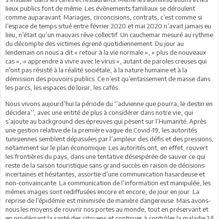
lieux publics font de même. Les évènements familiaux se déroulent
comme auparavant. Mariages, circoncisions, contrats, c’est comme si
l’espace de temps situé entre février 2020 et mai 2020 n’avait jamais eu
lieu, n’était qu’un mauvais rêve collectif. Un cauchemar mesuré au rythme
du décompte des victimes égrené quotidiennement. Du jour au
lendemain on nous a dit « retour à la vie normale », « plus de nouveaux
cas », « apprendre à vivre avec le virus », autant de paroles creuses qui
n’ont pas résisté à la réalité sociétale, à la nature humaine et à la
démission des pouvoirs publics. Ce n’est qu’entassement de masse dans
les parcs, les espaces de loisir, les cafés.
Nous vivons aujourd’hui la période du ‘’advienne que pourra, le destin en
décidera’’, avec une entité de plus à considérer dans notre vie, qui
s’ajoute au background des épreuves qui pèsent sur l’Humanité. Après
une gestion relative de la première vague de Covid-19, les autorités
tunisiennes semblent dépassées par l’ampleur des défis et des pressions,
notamment sur le plan économique. Les autorités ont, en effet, rouvert
les frontières du pays, dans une tentative désespérée de sauver ce qui
reste de la saison touristique sans grand succès en raison de décisions
incertaines et hésitantes, assortie d’une communication hasardeuse et
non-convaincante. La communication de l’information est manipulée, les
mêmes images sont rediffusées encore et encore, de jour en jour. La
reprise de l’épidémie est minimisée de manière dangereuse. Mais avons-
nous les moyens de rouvrir nos portes au monde, tout en préservant et
en privilégiant la santé des citoyens et continuer à contrôler la maladie ? Il