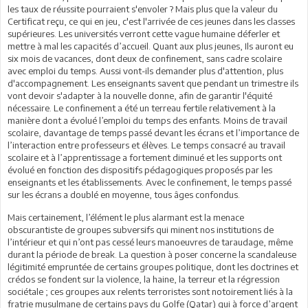
les taux de réussite pourraient s'envoler ? Mais plus que la valeur du
Certificat reçu, ce qui en jeu, c'est l'arrivée de ces jeunes dans les classes
supérieures. Les universités verront cette vague humaine déferler et
mettre à mal les capacités d’accueil. Quant aux plus jeunes, Ils auront eu
six mois de vacances, dont deux de confinement, sans cadre scolaire
avec emploi du temps. Aussi vont-ils demander plus d'attention, plus
d'accompagnement. Les enseignants savent que pendant un trimestre ils
vont devoir s'adapter à la nouvelle donne, afin de garantir l'équité
nécessaire. Le confinement a été un terreau fertile relativement à la
manière dont a évolué l’emploi du temps des enfants. Moins de travail
scolaire, davantage de temps passé devant les écrans et l’importance de
l’interaction entre professeurs et élèves. Le temps consacré au travail
scolaire et à l’apprentissage a fortement diminué et les supports ont
évolué en fonction des dispositifs pédagogiques proposés par les
enseignants et les établissements. Avec le confinement, le temps passé
sur les écrans a doublé en moyenne, tous âges confondus.
Mais certainement, l’élément le plus alarmant est la menace
obscurantiste de groupes subversifs qui minent nos institutions de
l’intérieur et qui n’ont pas cessé leurs manoeuvres de taraudage, même
durant la période de break. La question à poser concerne la scandaleuse
légitimité empruntée de certains groupes politique, dont les doctrines et
crédos se fondent sur la violence, la haine, la terreur et la régression
sociétale ; ces groupes aux relents terroristes sont notoirement liés à la
fratrie musulmane de certains pays du Golfe (Qatar) qui à force d’argent