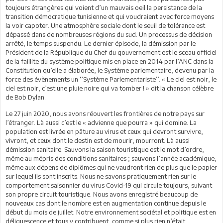
toujours étrangères qui voient d’un mauvais oeil la persistance de la
transition démocratique tunisienne et qui voudraient avec force moyens
la voir capoter. Une atmosphère sociale dont le seuil de tolérance est
dépassé dans de nombreuses régions du sud. Un processus de décision
arrêté, le temps suspendu. Le dernier épisode, la démission par le
Président de la République du Chef du gouvernement est le sceau officiel
de la faillite du système politique mis en place en 2014 par l’ANC dans la
Constitution qu’elle a élaborée, le Système parlementaire, devenu par la
force des évènements un ‘’Système Parlementariste’’. « Le ciel est noir, le
ciel est noir, c’est une pluie noire qui va tomber ! » dit la chanson célèbre
de Bob Dylan.
Le 27 juin 2020, nous avons réouvert les frontières de notre pays sur
l’étranger. Là aussi c’est le « advienne que pourra » qui domine. La
population est livrée en pâture au virus et ceux qui devront survivre,
vivront, et ceux dont le destin est de mourir, mourront. Là aussi
démission sanitaire. Sauvons la saison touristique est le mot d’ordre,
même au mépris des conditions sanitaires ; sauvons l’année académique,
même aux dépens de diplômes qui ne vaudront rien de plus que le papier
sur lequel ils sont inscrits. Nous ne savons pratiquement rien sur le
comportement saisonnier du virus Covid-19 qui circule toujours, suivant
son propre circuit touristique. Nous avons enregistré beaucoup de
nouveaux cas dont le nombre est en augmentation continue depuis le
début du mois de juillet. Notre environnement sociétal et politique est en
déliquescence et tous y contribuent, comme si plus rien n’était