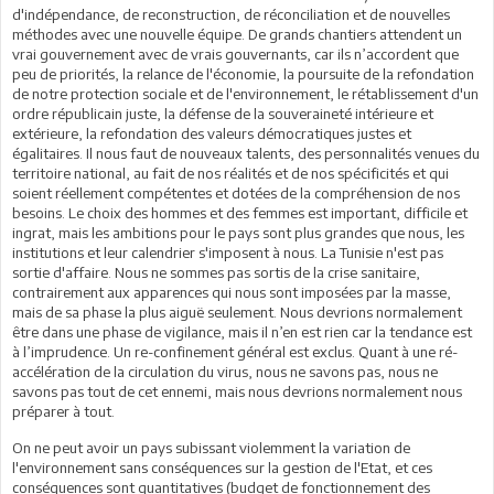
d'indépendance, de reconstruction, de réconciliation et de nouvelles
méthodes avec une nouvelle équipe. De grands chantiers attendent un
vrai gouvernement avec de vrais gouvernants, car ils n’accordent que
peu de priorités, la relance de l'économie, la poursuite de la refondation
de notre protection sociale et de l'environnement, le rétablissement d'un
ordre républicain juste, la défense de la souveraineté intérieure et
extérieure, la refondation des valeurs démocratiques justes et
égalitaires. Il nous faut de nouveaux talents, des personnalités venues du
territoire national, au fait de nos réalités et de nos spécificités et qui
soient réellement compétentes et dotées de la compréhension de nos
besoins. Le choix des hommes et des femmes est important, difficile et
ingrat, mais les ambitions pour le pays sont plus grandes que nous, les
institutions et leur calendrier s'imposent à nous. La Tunisie n'est pas
sortie d'affaire. Nous ne sommes pas sortis de la crise sanitaire,
contrairement aux apparences qui nous sont imposées par la masse,
mais de sa phase la plus aiguë seulement. Nous devrions normalement
être dans une phase de vigilance, mais il n’en est rien car la tendance est
à l’imprudence. Un re-confinement général est exclus. Quant à une ré-
accélération de la circulation du virus, nous ne savons pas, nous ne
savons pas tout de cet ennemi, mais nous devrions normalement nous
préparer à tout.
On ne peut avoir un pays subissant violemment la variation de
l'environnement sans conséquences sur la gestion de l'Etat, et ces
conséquences sont quantitatives (budget de fonctionnement des