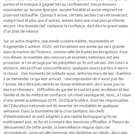
pertes et le manque à gagner liés au confinement. Des prévisions
maussades qu’aucune épargne, aucune fiscalité et aucun emprunt ne
pourront réchauffer. Quoiqu’il arrive, certains secteurs se retrouveront,
malgré tout et plus que d’autres, enlisés dans une crise plus profonde
encore. Une donnée clef, restaurer la confiance, doit être le grand enjeu
d’un plan de relance.
Sur un autre chapitre, une année scolaire inédite, tourmentée et
fragmentée s’achève. 2020, est forcément une année qui sera gravée
dans le marbre de l’histoire, comme celle de toutes les exceptions. Pour
nos élèves, le maintien des concours et examens nationaux est une
prouesse, si l’on en juge par les péripéties qu’ils ont vécues. Des cours à
distance, des profs en visioconférence, quelques soucis parfois à suivre
la classe... Des moments de solitude aussi, entre les murs de leur chambre
à se demander ce qui leur arrivait… Une impression de n’avoir pas fini
l’année, de n’être pas rentrés en classe entièrement, de n’avoir pas vu
leurs professeurs… Difficultés de garder le contact avec les élèves et leur
famille et de les mettre en confiance. Un rituel sauvegardé, donc, à l’issue
d’une année académique 2019- 2020particulière, dont les responsables
de l’Education nationale ont dû inventer les modalités en quelques
semaines. Dans la tourmente de la crise sanitaire, les chefs
d'établissement se sont adaptés à une réalité biologique qu'ils ne
maîtrisaient pas, au fur et à mesure des annonces officielles. A l'heure du
dénouement de cette année, la bienveillance requise dans ces
circonstances, pourrait-elle annoncer des diplômes au rabais, alors que