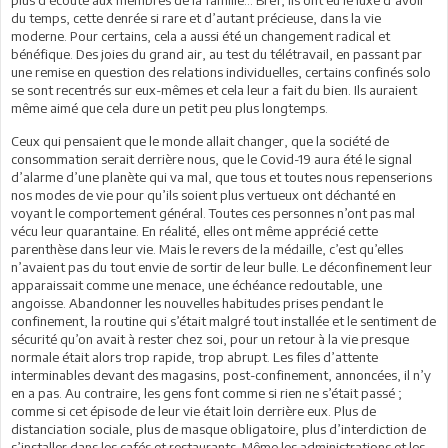
du temps, cette denrée si rare et d’autant précieuse, dans la vie
moderne. Pour certains, cela a aussi été un changement radical et
bénéfique. Des joies du grand air, au test du télétravail, en passant par
une remise en question des relations individuelles, certains confinés solo
se sont recentrés sur eux-mêmes et cela leur a fait du bien. Ils auraient
même aimé que cela dure un petit peu plus longtemps.
Ceux qui pensaient que le monde allait changer, que la société de
consommation serait derrière nous, que le Covid-19 aura été le signal
d’alarme d’une planète qui va mal, que tous et toutes nous repenserions
nos modes de vie pour qu’ils soient plus vertueux ont déchanté en
voyant le comportement général. Toutes ces personnes n’ont pas mal
vécu leur quarantaine. En réalité, elles ont même apprécié cette
parenthèse dans leur vie. Mais le revers de la médaille, c’est qu’elles
n’avaient pas du tout envie de sortir de leur bulle. Le déconfinement leur
apparaissait comme une menace, une échéance redoutable, une
angoisse. Abandonner les nouvelles habitudes prises pendant le
confinement, la routine qui s’était malgré tout installée et le sentiment de
sécurité qu’on avait à rester chez soi, pour un retour à la vie presque
normale était alors trop rapide, trop abrupt. Les files d’attente
interminables devant des magasins, post-confinement, annoncées, il n’y
en a pas. Au contraire, les gens font comme si rien ne s’était passé ;
comme si cet épisode de leur vie était loin derrière eux. Plus de
distanciation sociale, plus de masque obligatoire, plus d’interdiction de
s’installer dans les cafés et restaurants. Même les administrations et les