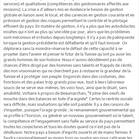
services) et qualitatives (compétences des gestionnaires affectés aux
missions). La crise a d’ailleurs mis en évidence le besoin de gestion
globale en liaison avec le local, et des carences en gestion courante et en
prévision et gestion des risques permettant le contrôle et le pilotage
efficient du pays. En matière de gestion, il n'y a plus que les autodidactes
incultes qui n’ont au plus qu’une idée par jour, alors que les problèmes
sont méconnus et irrésolus depuis longtemps. Il n'y a pas de palimpseste
lorsque la gestion précédente est défaillante et qu'il faut innover. On
déplorera sans la moindre réserve le défaut de cette capacité à se
projeter dans l'avenir et penser le futur de la Tunisie qu’ont pu avoir les
grands hommes de son histoire. Nous n’avons décidément pas de
chances d'être dirigé par des hommes sans talents et frappés de cécité,
des non-visionnaires qui ne cherchent pas à restaurer la grandeur de la
Tunisie et à protéger son peuple. Engoncés dans des costumes, des
fonctions et des palais trop grands pour eux, tout à leurs laborieux
soucis de se servir eux-mêmes, les voici tous, ainsi que le disait, sans
amabilité, Voltaire à propos de Beaumarchais, "il pèse des oeufs de
mouche dans des balances en toile d'araignée". Certes la rentrée sociale
sera difficile, mais souhaitons qu’elle soit paisible. Il y a des raisons de
s'inquiéter, puisque l’orage gronde ; le remaniement gouvernemental qui
se profile à l’horizon, va générer un nouveau gouvernement où le talent,
la compétence et l'engagement sans faille au service du pays permettent
toutes les conjectures et tous les doutes quand ce n’est pas de la
désillusion. Notre pays a besoin d'esprits ouverts et de mains fermes. Il
faudra raisonnablement au moins trois ou quatre ans pour rattraper les