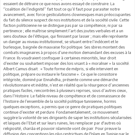
essaient de détruire ce que nous avons essayé de construire. La
‘’coalition de l’indignité’’ fait tout ce qu’il faut pour parasiter notre
avancement, avec force gesticulations clownesques mais préoccupantes
du fait du silence suspect de nos institutions et de la société civile. Cette
faction politicienne ne se distingue pas par sa compétence, ni par sa
pertinence ; elle maîtrise simplement l’art des joutes verbales et a un
sens douteux de l’éthique, qui finissent par lasser ; mais elle représente
un danger au niveau institutionnel, se situant entre l’indécent et le
burlesque, baignée de mauvaise foi politique. Ses sbires montent des
combats imaginaires à propos d’une motion demandant des excuses à la
France. Ils voudraient confisquer à certaines minorités, leur droit
d’exister ou souhaitent imposer des lois visant à « moraliser » la société.
Albert Camus disait : « Toute forme de mépris, si elle intervient en
politique, prépare ou instaure le fascisme ». Ce que le consistoire
intégriste, dominé par Ennahdha, présente comme une démarche
révolutionnaire et inédite, n’est en réalité que la résurgence d’anciennes
pratiques faciles, rencontrées à plusieurs reprises, sous d’autres cieux,
dans l’Histoire. Le faible niveau de compétence et de connaissance de
l’histoire de l’ensemble de la société politique tunisienne, hormis
quelques exceptions, a permis que ce genre de pratiques politiques
continue d’exister et perdure. Fondamentalement, ce mouvement
suggère la volonté de ses dirigeants de saper les institutions sécularisées
et laïques de l’Etat et sur leurs ruines, les remplacer par d'autres où
religiosité, chariâa et pouvoir islamiste vont de pair. Pour preuve la
diffusion des conceptions les plus restrictives de l'Islam en Tunisie par le