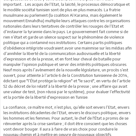
important… Les acquis de l’Etat, la laïcité, le processus démocratique et
le modèle sociétal tunisien sont de plus en plus menacés. La fratrie
musulmane au parlement (la coalition Al Karama, mais également le
mouvement Ennahdha) multiplie leurs attaques contre les organisations
nationales dans leurs tentatives de contrôler les rouages de l’Etat et
d’instaurer la tyrannie dans le pays. Le gouvernement fait comme si de
rien n’était et garde un silence suspect sur le phénomène de violence
politique qui a contaminé nos institutions. Certains partis politiques
d’obédience intégriste voudraient avoir une mainmise sur les médias afin
d’annihiler la liberté de la communication audiovisuelle et la liberté
d’expression et de la presse, et en font leur cheval de bataille pour
manipuler l’opinion publique et servir des intérêts politiques obscures.
Neuf mois après l’avènement de la nouvelle législature, un procès s’est
ouvert, pour atteinte à l’article 6 de la Constitution tunisienne de 2014,
édictant que "l’État protège la religion" et "le sacré", en vertu de l’article
52 du décret de loi relatif à la liberté de la presse ; une affaire qui avait
une valeur de test, (non réussi par le système), pour évaluer l’effectivité
et la portée de la liberté d'expression en Tunisie.
La confiance, ce maître mot, n’est plus, qu’elle soit envers l’Etat, envers
les institutions décadentes de l’Etat, envers le discours politique, envers
les hommes et les femmes. Pour autant, le chef de l'État a promis de se
réinventer après la crise sanitaire ; il doit être conscient que les choses
vont devoir bouger. Il aura à faire de vrais choix pour conduire le
nouveau chemin et à mettre en oeuvre de nouveaux objectifs