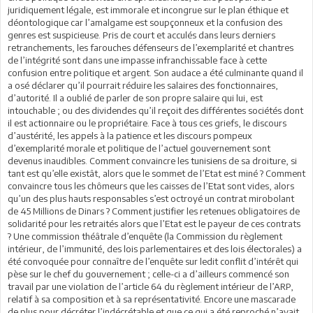
juridiquement légale, est immorale et incongrue sur le plan éthique et
déontologique car l’amalgame est soupçonneux et la confusion des
genres est suspicieuse. Pris de court et acculés dans leurs derniers
retranchements, les farouches défenseurs de l’exemplarité et chantres
de l’intégrité sont dans une impasse infranchissable face à cette
confusion entre politique et argent. Son audace a été culminante quand il
a osé déclarer qu’il pourrait réduire les salaires des fonctionnaires,
d’autorité. Il a oublié de parler de son propre salaire qui lui, est
intouchable ; ou des dividendes qu’il reçoit des différentes sociétés dont
il est actionnaire ou le propriétaire. Face à tous ces griefs, le discours
d’austérité, les appels à la patience et les discours pompeux
d’exemplarité morale et politique de l’actuel gouvernement sont
devenus inaudibles. Comment convaincre les tunisiens de sa droiture, si
tant est qu’elle existât, alors que le sommet de l’Etat est miné ? Comment
convaincre tous les chômeurs que les caisses de l’Etat sont vides, alors
qu’un des plus hauts responsables s’est octroyé un contrat mirobolant
de 45 Millions de Dinars ? Comment justifier les retenues obligatoires de
solidarité pour les retraités alors que l’Etat est le payeur de ces contrats
? Une commission théâtrale d’enquête (la Commission du règlement
intérieur, de l’immunité, des lois parlementaires et des lois électorales) a
été convoquée pour connaître de l’enquête sur ledit conflit d’intérêt qui
pèse sur le chef du gouvernement ; celle-ci a d’ailleurs commencé son
travail par une violation de l’article 64 du règlement intérieur de l’ARP,
relatif à sa composition et à sa représentativité. Encore une mascarade
de plus pour décréter l’indécrétable et que ce qui a été reproché n’avait