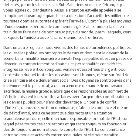
détectés, parmi les tunisiens et Sub-Sahariens venus de l’étranger par
voies légales ou clandestine. Aussi la situation est-elle appelée à se
compliquer davantage, quand il sera question d’accueillir les milliers de
touristes dont les autorités espèrent l’arrivée. L’Etat n’a plus les moyens
d’une deuxième période de confinement général, comme cela est en
train de se faire dans de nombreux pays du monde, parmi lesquels, ceux
auxquels la Tunisie a ouvert, sans retenue, ses frontières.
Dans un autre registre, nous vivons des temps de turbulences politiques,
les querelles politiques ont repris le dessus et dominent le devant de la
scène. La criminalité financière a envahi l’espace public et est en passe de
devenir un comportement ordinaire. Les personnalités considérées
intègres se révèlent corrompues, vénales et assoiffées d’argent, pour
l’obtention duquel toutes les occasions sont bonnes, même sur fond de
crise sanitaire et de dénuement social. Des citoyens se sont trouvés dans
le dénuement le plus total, à qui on a encore demandé de nouveaux
sacrifices, la misère gronde, alors que des responsables au sommet de
l’échelle faisaient leurs petites affaires avec l’argent des contribuables et
les deniers publics pour s’enrichir davantage. On parle de conflit
d’intérêt, d’abus de position dominante, d’abus de confiance et même
de délit d’initié, mais ce ne sont que des mots et une situation
scandaleuse perdure, celle d’un haut responsable, primat de l’Etat, sur
lequel pèse toutes ces accusations et qui reste toujours en fonction et
décide toujours au nom et pour le compte de l’Etat. La concomitance
entre politique et activités entrepreneuriales, si elle peut paraître