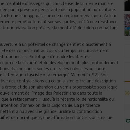
 mentalité d’assiégés qui caractérise de la même manière
minée par la présence persistante de la population autochtone.
e autochtone leur apparaît comme un entour menaçant qu’à leur
 demeure perpétuellement sur ses gardes, prêt à une résistance
’institutionnalisation préserve la mentalité du colon combattant
ouverture à un potentiel de changement et d’ajustement à
ociété des colons subit au cours du temps un durcissement
titutionnelles. Plutôt que d’étendre les libertés
 au nom de la sécurité et du développement, plus profondément
trictions draconiennes sur les droits des colonisés. « Toute
 de la tentation fasciste », a remarqué Memmi [p. 92]. Son
tive des contradictions du colonialisme offre une description
rs la droite et de son abandon du vernis progressiste sous lequel
enouvellement de l’image des Palestiniens dans toute la
e à retardement » jusqu’à la récente loi de nationalité qui
intention d’annexion de la Cisjordanie. La pertinence
mettant à nu avec une grande lucidité la contradiction
 juif et démocratique », une affirmation dont le sionisme lui-