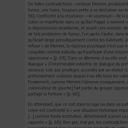
De telles contradictions, continue Memmi, produisent 
fureur, une haine, toujours prête à se déchaîner sur l
96]. Confronté à la résistance —le soumoud— de la po
colon se manifeste dans ce qu’Ilan Pappé a nommé «
la dépossession israélienne, et avant cela sioniste, 
de tels problèmes de fureur, l’un après l’autre, dans 
qu’Israël dirige périodiquement contre les habitants 
refuse » de Memmi, la réponse psychique n’est pas mo
coupable comme individu, qu’il participe d’une respon
oppresseur » [p. 69]. Dans ce dilemme, il ou elle ve
dialogue » (l’interminable industrie de dialogue du p
renoncer soit aux privilèges accordés par un statut col
prétendument civilisées duquel il ou elle base les val
Finalement, comme Memmi l’observe ironiquement, auss
colonisateur de gauche] fait partie du groupe oppres
partagé la fortune » [p. 68].
En attendant, que ce soit dans la rage ou dans un path
colon est confronté à « une situation historique impos
[…] comme toute institution, déterminent a priori sa pl
rapports » [p. 68]. Bon gré, mal gré, les contradictio
inexorablement dans la régression graduelle de cette 