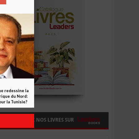
ne redessine la
frique du Nord:
ur la Tunisie?
COMMANDEZ NOS LIVRES SUR