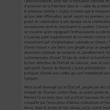
l’anticolonialisme, pour nier la formation coloniale d
d’annexion de la Palestine dans le « cadre du problèm
le sionisme comme « ni plus ni moins que le mouvemen
qu’une telle affirmation aurait surpris les premiers
projet de colonisation à une époque où la colonisatio
européennes dont ils cherchaient le soutien. Comme Ed
se souvenir qu’en rejoignant l’enthousiasme occidental
n’a jamais parlé explicitement de lui-même comme d
mouvement juif d’implantation coloniale en Orient »
d’avoir trouvé « une terre sans peuple pour un peuple
dimension coloniale du sionisme et, parallèlement, l’e
contemporains d’Israël. Et loin de réaliser la transf
lecture attentive du Portrait du colonisé, avec le sort
quel point l’œuvre de Memmi s’avère prémonitoire —
pratiques d’Israël avec celles qui sont maintenant 
typiques.
Herzl avait envisagé qu’un Etat juif, peuplé par des c
rempart de l’Europe contre l’Asie, un avant-poste de l
Memmi l’a reconnu dans son portrait classique du colo
conquête par l’invocation d’idéaux civilisateurs et l’
terres. Mais le destin de tels idéaux, qu’ils soient si