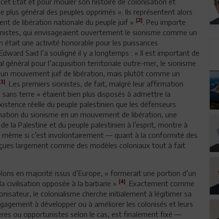
e cet Etat et pour mouler son histoire de colonisation et
e plus général des peuples opprimés ». Ils représentent alors
[2]
t de libération nationale du peuple juif »
. Peu importe
 sionistes, qui envisageaient ouvertement le sionisme comme un
n était une activité honorable pour les puissances
ward Said l’a souligné il y a longtemps : « Il est important de
 général pour l’acquisition territoriale outre-mer, le sionisme
’un mouvement juif de libération, mais plutôt comme un
[3]
. Les premiers sionistes, de fait, malgré leur affirmation
 sans terre » étaient bien plus disposés à admettre la
xistence réelle du peuple palestinien que les défenseurs
ormation du sionisme en un mouvement de libération, une
 de la Palestine et du peuple palestinien à l’esprit, montre à
 même si c’est involontairement — quant à la conformité des
perçues largement comme des modèles coloniaux tout à fait
olons en majorité issus d’Europe, « formerait une portion d’un
[4]
a civilisation opposée à la barbarie »
. Exactement comme
nisateur, le colonialisme cherche initialement à légitimer sa
engagement à développer ou à améliorer les colonisés et leurs
ncères ou opportunistes selon le cas, est finalement fixé —