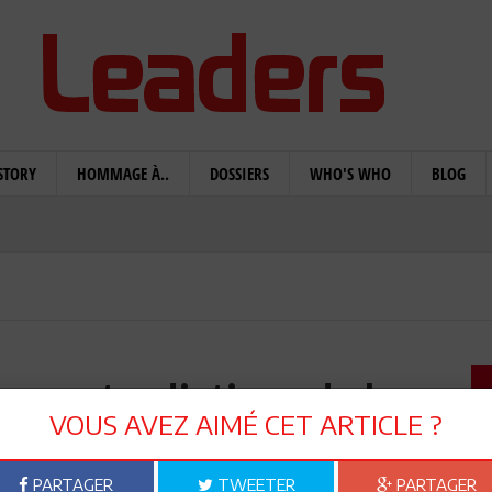
STORY
HOMMAGE À..
DOSSIERS
WHO'S WHO
BLOG
s contradictions de la
VOUS AVEZ AIMÉ CET ARTICLE ?
on coloniale
PARTAGER
TWEETER
PARTAGER