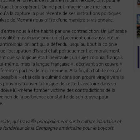
ntradictions opèrent. On ne peut imaginer une meilleure
squ’à la capture la plus récente de ses institutions politiques
analyse de Memmi nous offre d’une manière si visionnaire.
entre nous à être habité par une contradiction. Un juif arabe
ne hostilité musulmane pour un effacement qui a aussi été un
 anticolonial brillant qui a défendu jusqu’au bout la colonie
 que l’occupation d’Israël était politiquement et moralement
 que sa logique était inévitable ; un sujet colonial français
s lui-même, mais la langue française », décrivant son œuvre «
érentes parties de moi-même ». A la fin, il a habité ce qu’il
mpossible » et si cela a culminé dans son propre virage vers la
s pouvons trouver la logique de cette trajectoire dans sa
il doive lui-même tomber victime des contradictions de la
nlève rien de la pertinence constante de son œuvre pour
e.
rside, qui travaille principalement sur la culture irlandaise et
mbre fondateur de la Campagne américaine pour le boycott