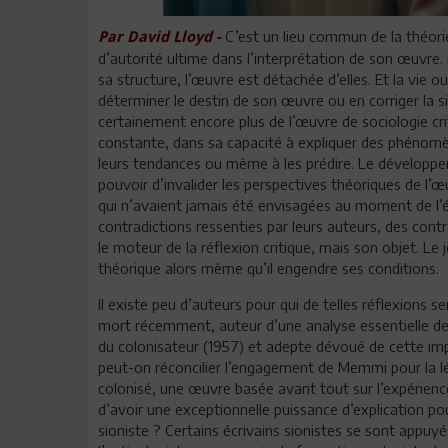
C’est un lieu commun de la théorie l
Par David Lloyd -
d’autorité ultime dans l’interprétation de son œuvre
sa structure, l’œuvre est détachée d’elles. Et la vie o
déterminer le destin de son œuvre ou en corriger la sign
certainement encore plus de l’œuvre de sociologie cri
constante, dans sa capacité à expliquer des phénomèn
leurs tendances ou même à les prédire. Le développeme
pouvoir d’invalider les perspectives théoriques de l’
qui n’avaient jamais été envisagées au moment de l’éc
contradictions ressenties par leurs auteurs, des con
le moteur de la réflexion critique, mais son objet. Le
théorique alors même qu’il engendre ses conditions.
Il existe peu d’auteurs pour qui de telles réflexions
mort récemment, auteur d’une analyse essentielle de l
du colonisateur (1957) et adepte dévoué de cette im
peut-on réconcilier l’engagement de Memmi pour la légi
colonisé, une œuvre basée avant tout sur l’expérienc
d’avoir une exceptionnelle puissance d’explication pou
sioniste ? Certains écrivains sionistes se sont appuyé