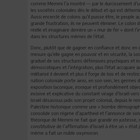
comme Memmi l’a montré — par le durcissement d’une
les sociétés coloniales dès le début et qui est déter
Aussi encerclé de colons qu’il puisse être, le peupl
grande frustration, ils ne peuvent éliminer. Le colon
réelle et imaginaire derrière un « mur de fer » dont l
dans les structures mêmes de l’état.
Donc, plutôt que de gagner en confiance et donc en 
mesure qu’elle gagne en pouvoir et en sécurité, la s
graduel de ses structures défensives psychiques et ins
démocratiques et l’intégration, plus l’état accapare
militarisé il devient et plus il forge de lois et de res
nation coloniale porte ainsi, en son sein, les germes
exposition laconique, ironique et profondément objec
incisive et explicative du constant virage d’Israël ve
Israël désavoua jadis son projet colonial, depuis le r
Palestine historique comme une « bombe démographiqu
consolide son régime d’apartheid et l’annonce de son 
théorique de Memmi ne fait que grandir en justesse, 
constitutive de l’affirmation d’Israël à être un « état
même a fait un risible oxymoron.