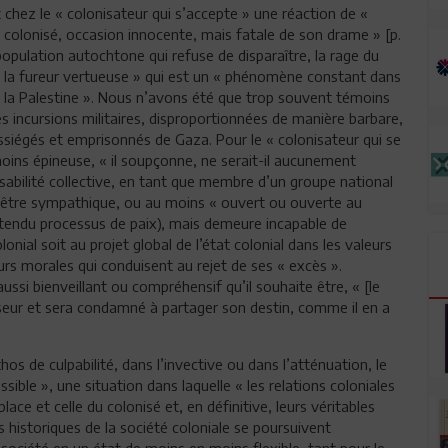
chez le « colonisateur qui s’accepte » une réaction de «
e colonisé, occasion innocente, mais fatale de son drame » [p.
pulation autochtone qui refuse de disparaître, la rage du
 la fureur vertueuse » qui est un « phénomène constant dans
de la Palestine ». Nous n’avons été que trop souvent témoins
les incursions militaires, disproportionnées de manière barbare,
assiégés et emprisonnés de Gaza. Pour le « colonisateur qui se
ins épineuse, « il soupçonne, ne serait-il aucunement
sabilité collective, en tant que membre d’un groupe national
ut être sympathique, ou au moins « ouvert ou ouverte au
rétendu processus de paix), mais demeure incapable de
onial soit au projet global de l’état colonial dans les valeurs
eurs morales qui conduisent au rejet de ses « excès ».
i bienveillant ou compréhensif qu’il souhaite être, « [le
seur et sera condamné à partager son destin, comme il en a
os de culpabilité, dans l’invective ou dans l’atténuation, le
sible », une situation dans laquelle « les relations coloniales
ace et celle du colonisé et, en définitive, leurs véritables
ns historiques de la société coloniale se poursuivent
société en un état de moins en moins flexible, tant pour le