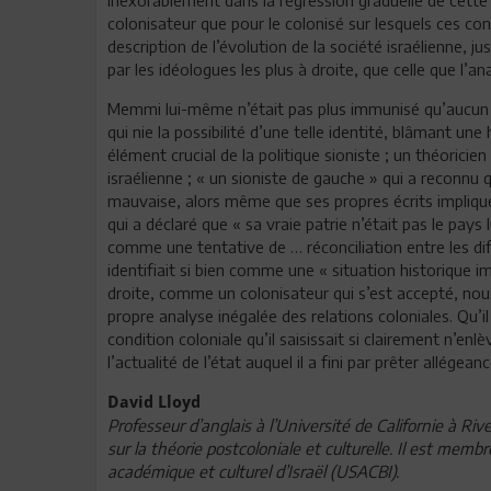
colonisateur que pour le colonisé sur lesquels ces co
description de l’évolution de la société israélienne, ju
par les idéologues les plus à droite, que celle que l’
Memmi lui-même n’était pas plus immunisé qu’aucun d’
qui nie la possibilité d’une telle identité, blâmant u
élément crucial de la politique sioniste ; un théoricien
israélienne ; « un sioniste de gauche » qui a reconnu
mauvaise, alors même que ses propres écrits impliquent
qui a déclaré que « sa vraie patrie n’était pas le pay
comme une tentative de … réconciliation entre les diff
identifiait si bien comme une « situation historique i
droite, comme un colonisateur qui s’est accepté, nou
propre analyse inégalée des relations coloniales. Qu’
condition coloniale qu’il saisissait si clairement n’e
l’actualité de l’état auquel il a fini par prêter allégeanc
David Lloyd
Professeur d’anglais à l’Université de Californie à Rive
sur la théorie postcoloniale et culturelle. Il est me
académique et culturel d’Israël (USACBI).