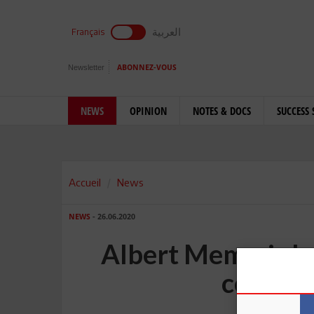
العربية
Français
Newsletter
ABONNEZ-VOUS
NEWS
OPINION
NOTES & DOCS
SUCCESS 
Accueil
News
NEWS
- 26.06.2020
Albert Memmi : Le
conditi