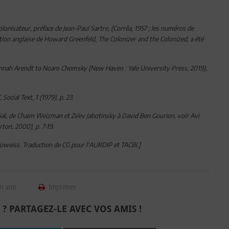
lonisateur, préface de Jean-Paul Sartre, (Corrêa, 1957 ; les numéros de
uction anglaise de Howard Greenfeld, The Colonizer and the Colonized, a été
Hannah Arendt to Noam Chomsky (New Haven : Yale University Press, 2019),
ocial Text, 1 (1979), p. 23.
onial, de Chaim Weizman et Ze’ev Jabotinsky à David Ben Gourion, voir Avi
ton, 2000), p. 7-19.
ndoweiss. Traduction de CG pour l'AURDIP et TACBI.]
n ami
Imprimer
 ? PARTAGEZ-LE AVEC VOS AMIS !