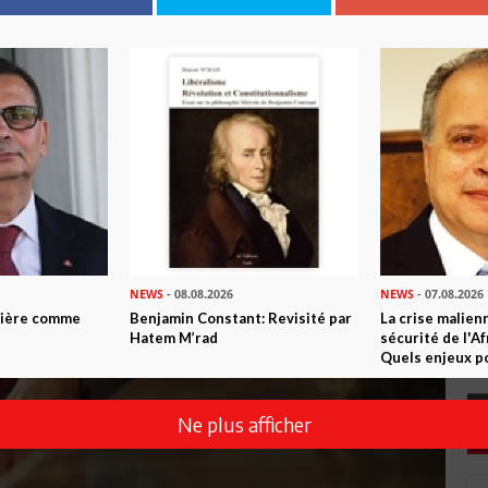
NEWS
- 08.08.2026
NEWS
- 07.08.2026
ntière comme
Benjamin Constant: Revisité par
La crise malien
Hatem M’rad
sécurité de l'A
Quels enjeux po
Ne plus afficher