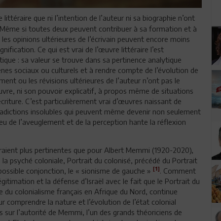
ittéraire que ni l’intention de l’auteur ni sa biographie n’ont
. Même si toutes deux peuvent contribuer à sa formation et à
u les opinions ultérieures de l’écrivain peuvent encore moins
ification. Ce qui est vrai de l’œuvre littéraire l’est
tique : sa valeur se trouve dans sa pertinence analytique
es sociaux ou culturels et à rendre compte de l’évolution de
nt ou les révisions ultérieures de l’auteur n’ont pas le
œuvre, ni son pouvoir explicatif, à propos même de situations
riture. C’est particulièrement vrai d’œuvres naissant de
tradictions insolubles qui peuvent même devenir non seulement
 jeu de l’aveuglement et de la perception hante la réflexion
 seraient plus pertinentes que pour Albert Memmi (1920-2020),
a psyché coloniale, Portrait du colonisé, précédé du Portrait
[1]
possible conjonction, le « sionisme de gauche »
. Comment
timation et la défense d’Israël avec le fait que le Portrait du
e du colonialisme français en Afrique du Nord, continue
r comprendre la nature et l’évolution de l’état colonial
s sur l’autorité de Memmi, l’un des grands théoriciens de