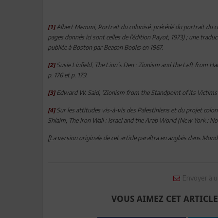
Albert Memmi, Portrait du colonisé, précédé du portrait du co
[1]
pages donnés ici sont celles de l’édition Payot, 1973) ; une trad
publiée à Boston par Beacon Books en 1967.
Susie Linfield, The Lion’s Den : Zionism and the Left from 
[2]
p. 176 et p. 179.
Edward W. Said, ‘Zionism from the Standpoint of its Victims’, S
[3]
Sur les attitudes vis-à-vis des Palestiniens et du projet col
[4]
Shlaim, The Iron Wall : Israel and the Arab World (New York : Nor
[La version originale de cet article paraîtra en anglais dans Mo
Envoyer à u
VOUS AIMEZ CET ARTICLE