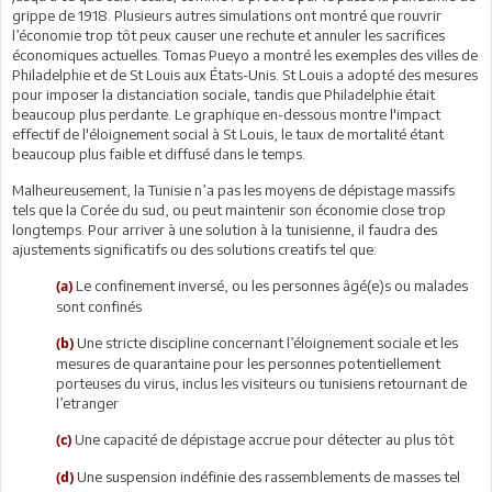
grippe de 1918. Plusieurs autres simulations ont montré que rouvrir
l’économie trop tôt peux causer une rechute et annuler les sacrifices
économiques actuelles. Tomas Pueyo a montré les exemples des villes de
Philadelphie et de St Louis aux États-Unis. St Louis a adopté des mesures
pour imposer la distanciation sociale, tandis que Philadelphie était
beaucoup plus perdante. Le graphique en-dessous montre l'impact
effectif de l'éloignement social à St Louis, le taux de mortalité étant
beaucoup plus faible et diffusé dans le temps.
Malheureusement, la Tunisie n’a pas les moyens de dépistage massifs
tels que la Corée du sud, ou peut maintenir son économie close trop
longtemps. Pour arriver à une solution à la tunisienne, il faudra des
ajustements significatifs ou des solutions creatifs tel que:
Le confinement inversé, ou les personnes âgé(e)s ou malades
(a)
sont confinés
Une stricte discipline concernant l’éloignement sociale et les
(b)
mesures de quarantaine pour les personnes potentiellement
porteuses du virus, inclus les visiteurs ou tunisiens retournant de
l’etranger
Une capacité de dépistage accrue pour détecter au plus tôt
(c)
Une suspension indéfinie des rassemblements de masses tel
(d)