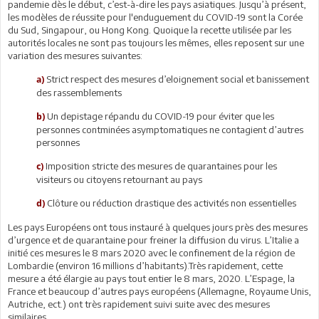
pandemie dès le début, c’est-à-dire les pays asiatiques. Jusqu’à présent,
les modèles de réussite pour l'enduguement du COVID-19 sont la Corée
du Sud, Singapour, ou Hong Kong. Quoique la recette utilisée par les
autorités locales ne sont pas toujours les mêmes, elles reposent sur une
variation des mesures suivantes:
Strict respect des mesures d’eloignement social et banissement
a)
des rassemblements
Un depistage répandu du COVID-19 pour éviter que les
b)
personnes contminées asymptomatiques ne contagient d’autres
personnes
Imposition stricte des mesures de quarantaines pour les
c)
visiteurs ou citoyens retournant au pays
Clôture ou réduction drastique des activités non essentielles
d)
Les pays Européens ont tous instauré à quelques jours près des mesures
d’urgence et de quarantaine pour freiner la diffusion du virus. L’Italie a
initié ces mesures le 8 mars 2020 avec le confinement de la région de
Lombardie (environ 16 millions d’habitants).Très rapidement, cette
mesure a été élargie au pays tout entier le 8 mars, 2020. L’Espage, la
France et beaucoup d’autres pays européens (Allemagne, Royaume Unis,
Autriche, ect.) ont très rapidement suivi suite avec des mesures
similaires.