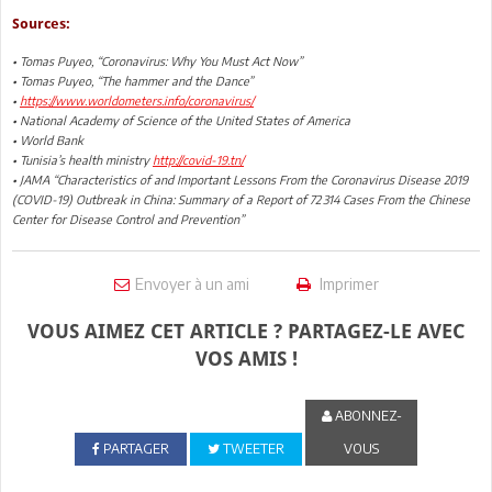
Sources:
• Tomas Puyeo, “Coronavirus: Why You Must Act Now”
• Tomas Puyeo, “The hammer and the Dance”
•
https://www.worldometers.info/coronavirus/
• National Academy of Science of the United States of America
• World Bank
• Tunisia’s health ministry
http://covid-19.tn/
• JAMA “Characteristics of and Important Lessons From the Coronavirus Disease 2019
(COVID-19) Outbreak in China: Summary of a Report of 72 314 Cases From the Chinese
Center for Disease Control and Prevention”
Envoyer à un ami
Imprimer
VOUS AIMEZ CET ARTICLE ? PARTAGEZ-LE AVEC
VOS AMIS !
ABONNEZ-
PARTAGER
TWEETER
VOUS