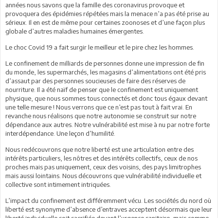
années nous savons que la famille des coronavirus provoque et
provoquera des épidémies répétées mais la menace n’a pas été prise au
sérieux. Il en est de même pour certaines zoonoses et d’une façon plus
globale d’autres maladies humaines émergentes.
Le choc Covid 19 a fait surgir le meilleur et le pire chez les hommes.
Le confinement de milliards de personnes donne une impression de fin
du monde, les supermarchés, les magasins d’alimentations ont été pris
d’assaut par des personnes soucieuses de faire des réserves de
nourriture. Il a été naïf de penser que le confinement est uniquement
physique, que nous sommes tous connectés et donc tous égaux devant
une telle mesure ! Nous verrons que ce n’est pas tout à fait vrai. En
revanche nous réalisons que notre autonomie se construit sur notre
dépendance aux autres. Notre vulnérabilité est mise à nu par notre forte
interdépendance. Une leçon d’humilité.
Nous redécouvrons que notre liberté est une articulation entre des
intérêts particuliers, les nôtres et des intérêts collectifs, ceux de nos
proches mais pas uniquement, ceux des voisins, des pays limitrophes
mais aussi lointains. Nous découvrons que vulnérabilité individuelle et
collective sont intimement intriquées.
L’impact du confinement est différemment vécu. Les sociétés du nord où
liberté est synonyme d’absence d’entraves acceptent désormais que leur
liberté individuelle soit sacrifiée devant l’urgence sanitaire, mais comme