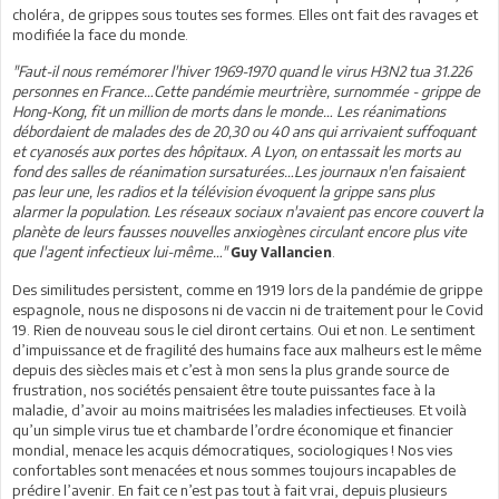
choléra, de grippes sous toutes ses formes. Elles ont fait des ravages et
modifiée la face du monde.
"Faut-il nous remémorer l'hiver 1969-1970 quand le virus H3N2 tua 31.226
personnes en France…Cette pandémie meurtrière, surnommée - grippe de
Hong-Kong, fit un million de morts dans le monde… Les réanimations
débordaient de malades des de 20,30 ou 40 ans qui arrivaient suffoquant
et cyanosés aux portes des hôpitaux. A Lyon, on entassait les morts au
fond des salles de réanimation sursaturées…Les journaux n'en faisaient
pas leur une, les radios et la télévision évoquent la grippe sans plus
alarmer la population. Les réseaux sociaux n'avaient pas encore couvert la
planète de leurs fausses nouvelles anxiogènes circulant encore plus vite
que l'agent infectieux lui-même…"
.
Guy Vallancien
Des similitudes persistent, comme en 1919 lors de la pandémie de grippe
espagnole, nous ne disposons ni de vaccin ni de traitement pour le Covid
19. Rien de nouveau sous le ciel diront certains. Oui et non. Le sentiment
d’impuissance et de fragilité des humains face aux malheurs est le même
depuis des siècles mais et c’est à mon sens la plus grande source de
frustration, nos sociétés pensaient être toute puissantes face à la
maladie, d’avoir au moins maitrisées les maladies infectieuses. Et voilà
qu’un simple virus tue et chambarde l’ordre économique et financier
mondial, menace les acquis démocratiques, sociologiques ! Nos vies
confortables sont menacées et nous sommes toujours incapables de
prédire l’avenir. En fait ce n’est pas tout à fait vrai, depuis plusieurs