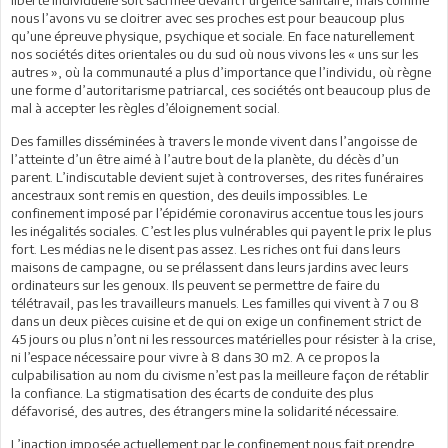
nous l’avons vu se cloitrer avec ses proches est pour beaucoup plus
qu’une épreuve physique, psychique et sociale. En face naturellement
nos sociétés dites orientales ou du sud où nous vivons les « uns sur les
autres », où la communauté a plus d’importance que l’individu, où règne
une forme d’autoritarisme patriarcal, ces sociétés ont beaucoup plus de
mal à accepter les règles d’éloignement social.
Des familles disséminées à travers le monde vivent dans l’angoisse de
l’atteinte d’un être aimé à l’autre bout de la planète, du décès d’un
parent. L’indiscutable devient sujet à controverses, des rites funéraires
ancestraux sont remis en question, des deuils impossibles. Le
confinement imposé par l’épidémie coronavirus accentue tous les jours
les inégalités sociales. C’est les plus vulnérables qui payent le prix le plus
fort. Les médias ne le disent pas assez. Les riches ont fui dans leurs
maisons de campagne, ou se prélassent dans leurs jardins avec leurs
ordinateurs sur les genoux. Ils peuvent se permettre de faire du
télétravail, pas les travailleurs manuels. Les familles qui vivent à 7 ou 8
dans un deux pièces cuisine et de qui on exige un confinement strict de
45 jours ou plus n’ont ni les ressources matérielles pour résister à la crise,
ni l’espace nécessaire pour vivre à 8 dans 30 m2. A ce propos la
culpabilisation au nom du civisme n’est pas la meilleure façon de rétablir
la confiance. La stigmatisation des écarts de conduite des plus
défavorisé, des autres, des étrangers mine la solidarité nécessaire.
L’inaction imposée actuellement par le confinement nous fait prendre