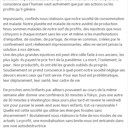
conscience que l’humain vaut autrement que par ses actions ou les
profits qu’il génère.
Impuissants, confinés nous réalisons que notre société de consommation
est malade. Notre planète est malade de notre avidité de production.
Nous sommes malades de notre soif de profits, des injustices que nous
côtoyons à chaque instant sans les voir et même si les manifestations
d’empathie, de soutien, de partage, de mise en commun, créées par le
confinement sont réellement impressionnantes, elles ne seront jamais la
solution à nos dérives.
Une des plus grandes injustices est peut-être celle faite à nos anciens, les
plus âgés. Ils payent le prix fort de la pandémie. La mort, l’isolement, la
peur…Non productifs, ils ont été les grands oubliés du progrès.
Soudainement on prend conscience à quel point notre société néglige ses
devoirs envers ceux qui l’ont servie. Pour eux tout est problématique,
leur déplacement, leur santé, leur cadre de vie.
De proches amis brillants par ailleurs pouvaient au cours de la même
semaine aller donner une conférence 30 minutes à Tokyo, puis une autre
de 30 minutes à Washington deux jours plus tard et revenir le vendredi
soir pour passer le week-end avec leurs enfants. Est-ce raisonnable ?
Quelle est cette société qui utilise ses énergies fossiles sans
discernement ? Brutalement nous réalisons la folie de nos modes de vie
actuels. Le profit, une mondialisation sans limite nous ont entrainés dans
une voie autodestructrice.