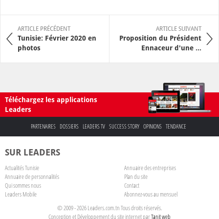
ARTICLE PRÉCÉDENT
ARTICLE SUIVANT
Tunisie: Février 2020 en
Proposition du Président
photos
Ennaceur d'une ...
Téléchargez les applications
Leaders
PARTENAIRES
DOSSIERS
LEADERS TV
SUCCESS STORY
OPINIONS
TENDANCE
SUR LEADERS
Actualités Tunisie
Annuaire des entreprises
Annuaire de personnalités
Plan du site
Qui sommes nous
Contact
Leaders Mobile
Abonnez-vous au mensuel
© 2009 - 2026 Leaders.com.tn Tous droits réservés.
Conception et Développement du site internet par
Tanit web