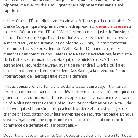
réponse, mais je voudrais souligner que la réponse tunisienne a été
rapide. »
Le secrétaire d’État adjoint américain aux Affaires politico-militaires, R.
Clarke Cooper, qui s’exprimait vendredi après-midi
devant la presse
au
siège du Département d’Etat à Washington, rentrait juste de Tunisie, à
l’issue d’une tournée qui l’avait conduite successivement, du 27 février au
4 mars 2020, en Mauritanie, et en Algérie. A Tunis, il s’était entretenu
notamment avec le président de l’ARP, Rached Ghannouchi, et les
membres des commissions Défense et Relations extérieures, le ministre
de la Défense nationale, Imed Hazgui, et le ministre des Affaires
étrangères, Noureddine Erray, avant de se rendre à Djerba où il a eu
l’occasion de rencontrer le président Kais Saied, à la faveur du Salon
international de l’aérospatiale et de la défense.
« Nous considérons la Tunisie, a déclaré le secrétaire adjoint américain
Cooper, comme un partenaire en développement dans la région, qui doit
jouer un rôle plus important dans les opérations de maintien de la paix et
un rôle plus important dans la résolution de problèmes tels que celui de
la Libye, qui est bien sûr contigu à leur frontière et qui est un sujet de
grande préoccupation pour leur entreprise de sécurité nationale. Et nous
voyons également une opportunité croissante en ce qui concerne le
commerce de défense et l'aérospatiale. »
Devant la presse américaine, Clark Cooper a salué la Tunisie en tant que