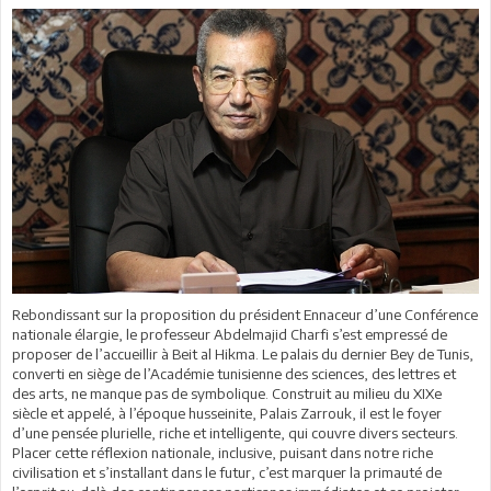
Rebondissant sur la proposition du président Ennaceur d’une Conférence
nationale élargie, le professeur Abdelmajid Charfi s’est empressé de
proposer de l’accueillir à Beit al Hikma. Le palais du dernier Bey de Tunis,
converti en siège de l’Académie tunisienne des sciences, des lettres et
des arts, ne manque pas de symbolique. Construit au milieu du XIXe
siècle et appelé, à l’époque husseinite, Palais Zarrouk, il est le foyer
d’une pensée plurielle, riche et intelligente, qui couvre divers secteurs.
Placer cette réflexion nationale, inclusive, puisant dans notre riche
civilisation et s’installant dans le futur, c’est marquer la primauté de