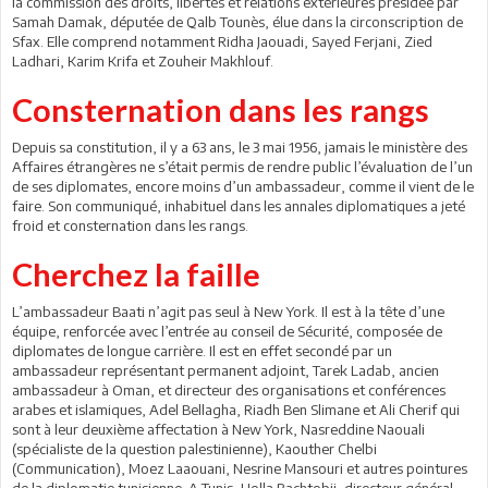
la commission des droits, libertés et relations extérieures présidée par
Samah Damak, députée de Qalb Tounès, élue dans la circonscription de
Sfax. Elle comprend notamment Ridha Jaouadi, Sayed Ferjani, Zied
Ladhari, Karim Krifa et Zouheir Makhlouf.
Consternation dans les rangs
Depuis sa constitution, il y a 63 ans, le 3 mai 1956, jamais le ministère des
Affaires étrangères ne s’était permis de rendre public l’évaluation de l’un
de ses diplomates, encore moins d’un ambassadeur, comme il vient de le
faire. Son communiqué, inhabituel dans les annales diplomatiques a jeté
froid et consternation dans les rangs.
Cherchez la faille
L’ambassadeur Baati n’agit pas seul à New York. Il est à la tête d’une
équipe, renforcée avec l’entrée au conseil de Sécurité, composée de
diplomates de longue carrière. Il est en effet secondé par un
ambassadeur représentant permanent adjoint, Tarek Ladab, ancien
ambassadeur à Oman, et directeur des organisations et conférences
arabes et islamiques, Adel Bellagha, Riadh Ben Slimane et Ali Cherif qui
sont à leur deuxième affectation à New York, Nasreddine Naouali
(spécialiste de la question palestinienne), Kaouther Chelbi
(Communication), Moez Laaouani, Nesrine Mansouri et autres pointures
de la diplomatie tunisienne. A Tunis, Holla Bachtobji, directeur général