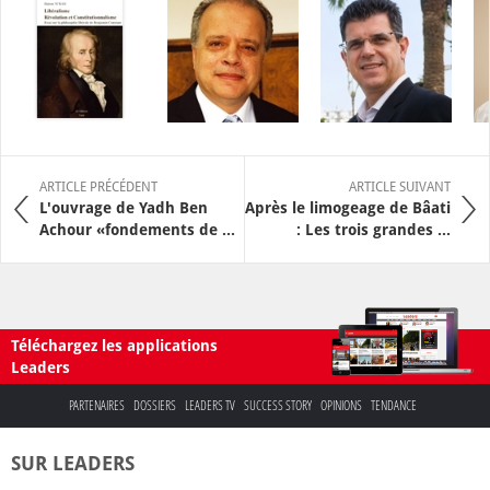
ARTICLE PRÉCÉDENT
ARTICLE SUIVANT
L'ouvrage de Yadh Ben
Après le limogeage de Bâati
Achour «fondements de ...
: Les trois grandes ...
Téléchargez les applications
Leaders
PARTENAIRES
DOSSIERS
LEADERS TV
SUCCESS STORY
OPINIONS
TENDANCE
SUR LEADERS