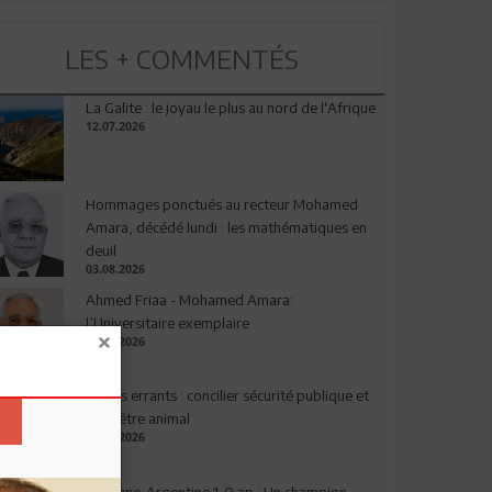
LES + COMMENTÉS
La Galite : le joyau le plus au nord de l'Afrique
12.07.2026
Hommages ponctués au recteur Mohamed
Amara, décédé lundi : les mathématiques en
deuil
03.08.2026
Ahmed Friaa - Mohamed Amara:
l’Universitaire exemplaire
04.08.2026
Chiens errants : concilier sécurité publique et
bien-être animal
17.07.2026
Espagne-Argentine 1-0 ap : Un champion