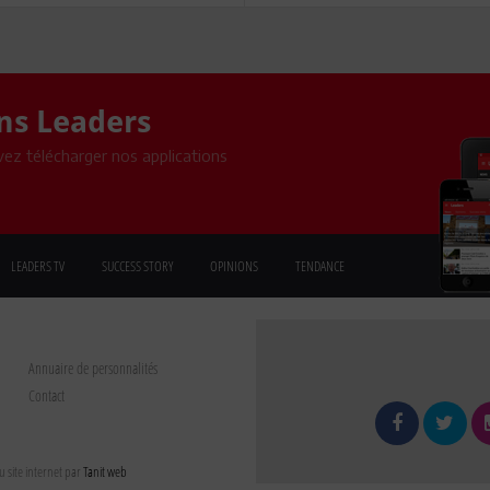
ons Leaders
ez télécharger nos applications
LEADERS TV
SUCCESS STORY
OPINIONS
TENDANCE
Annuaire de personnalités
Contact
 site internet par
Tanit web