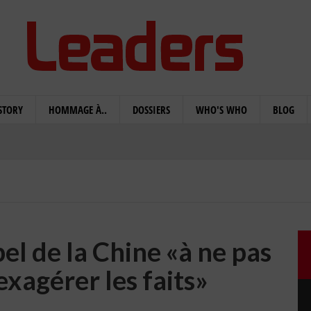
STORY
HOMMAGE À..
DOSSIERS
WHO'S WHO
BLOG
el de la Chine «à ne pas
exagérer les faits»