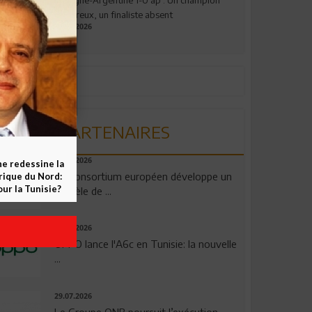
valeureux, un finaliste absent
19.07.2026
PARTENAIRES
06.08.2026
ne redessine la
Un consortium européen développe un
frique du Nord:
ur la Tunisie?
modèle de ...
04.08.2026
OPPO lance l'A6c en Tunisie: la nouvelle
...
29.07.2026
Le Groupe QNB poursuit l’exécution