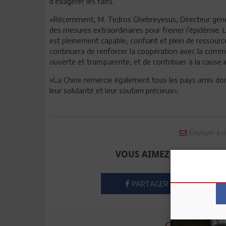
d’exagérer les faits.
«Récemment, M. Tedros Ghebreyesus, Directeur généra
des mesures extraordinaires pour freiner l’épidémie
est pleinement capable, confiant et plein de ressourc
continuera de renforcer la coopération avec la commu
ouverte et transparente, et de contribuer à la cause i
«La Chine remercie également tous les pays amis dont
leur solidarité et leur soutien précieux».
Envoyer à u
VOUS AIMEZ CET ARTICLE
PARTAGER
COMMENTE