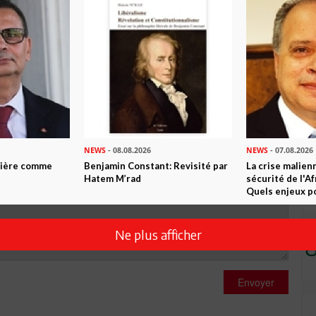
0
Commentaires
Commenter
NEWS
- 08.08.2026
NEWS
- 07.08.2026
ntière comme
Benjamin Constant: Revisité par
La crise malien
Hatem M’rad
sécurité de l'A
Quels enjeux po
Ne plus afficher
Envoyer