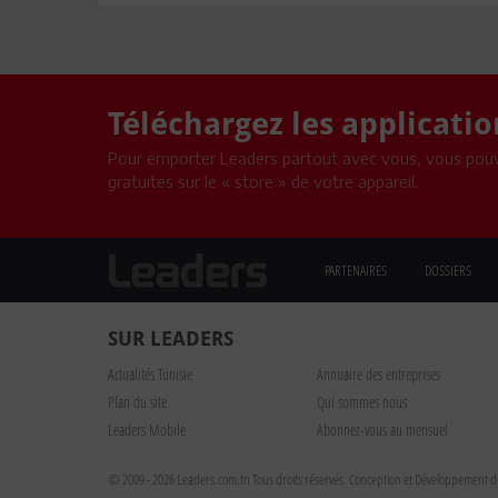
Téléchargez les applicati
Pour emporter Leaders partout avec vous, vous pouv
gratuites sur le « store » de votre appareil.
PARTENAIRES
DOSSIERS
SUR LEADERS
Actualités Tunisie
Annuaire des entreprises
Plan du site
Qui sommes nous
Leaders Mobile
Abonnez-vous au mensuel
© 2009 - 2026 Leaders.com.tn Tous droits réservés.
Conception et Développement du