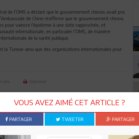
l de l’OMS a déclaré que le gouvernement chinois avait pris
. L’Ambassade de Chine réaffirme que le gouvernement chinois
es pour vaincre l’épidémie à une date rapprochée, et
nauté internationale, en particulier l’OMS, de manière
nternationale de la santé publique.
 la Tunisie ainsi que des organisations internationales pour
n ami
Imprimer
 ? PARTAGEZ-LE AVEC VOS AMIS !
VOUS AVEZ AIMÉ CET ARTICLE ?
TWEETER
ABONNEZ-VOUS
PARTAGER
TWEETER
PARTAGER
R CET ARTICLE