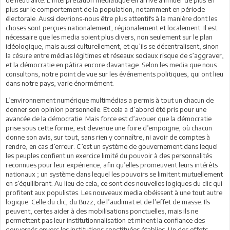
plus sur le comportement de la population, notamment en période
électorale. Aussi devrions-nous être plus attentifs à la manière dont les
choses sont perçues nationalement, régionalement et localement. Il est
nécessaire que les media soient plus divers, non seulement sur le plan
idéologique, mais aussi culturellement, et qu’ils se décentralisent, sinon
la césure entre médias légitimes et réseaux sociaux risque de s’aggraver,
et la démocratie en pâtira encore davantage. Selon les media que nous
consultons, notre point de vue sur les événements politiques, qui ont lieu
dans notre pays, varie énormément.
L’environnement numérique multimédias a permis à tout un chacun de
donner son opinion personnelle. Et cela a d’abord été pris pour une
avancée de la démocratie. Mais force est d’avouer que la démocratie
prise sous cette forme, est devenue une foire d’empoigne, où chacun
donne son avis, sur tout, sans rien y connaître, ni avoir de comptes à
rendre, en cas d’erreur. C’est un système de gouvernement dans lequel
les peuples confient un exercice limité du pouvoir à des personnalités
reconnues pour leur expérience, afin qu’elles promeuvent leurs intérêts
nationaux ; un système dans lequel les pouvoirs se limitent mutuellement
en s’équilibrant. Au lieu de cela, ce sont des nouvelles logiques du clic qui
profitent aux populistes. Les nouveaux media obéissent à une tout autre
logique. Celle du clic, du Buzz, de l’audimat et de l’effet de masse. Ils
peuvent, certes aider à des mobilisations ponctuelles, mais ils ne
permettent pas leur institutionnalisation et minent la confiance des
gouvernés envers les institutions constituées établies. Un des effets