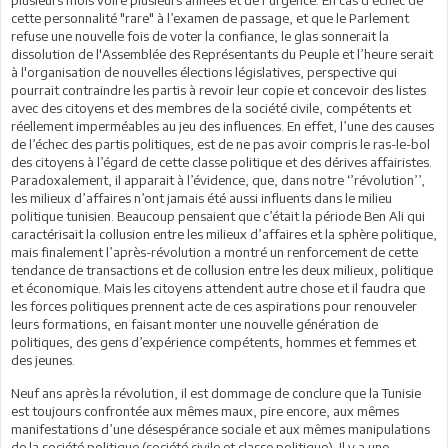
cette personnalité "rare" à l’examen de passage, et que le Parlement
refuse une nouvelle fois de voter la confiance, le glas sonnerait la
dissolution de l'Assemblée des Représentants du Peuple et l’heure serait
à l'organisation de nouvelles élections législatives, perspective qui
pourrait contraindre les partis à revoir leur copie et concevoir des listes
avec des citoyens et des membres de la société civile, compétents et
réellement imperméables au jeu des influences. En effet, l’une des causes
de l’échec des partis politiques, est de ne pas avoir compris le ras-le-bol
des citoyens à l’égard de cette classe politique et des dérives affairistes.
Paradoxalement, il apparait à l’évidence, que, dans notre ‘’révolution’’,
les milieux d’affaires n’ont jamais été aussi influents dans le milieu
politique tunisien. Beaucoup pensaient que c’était la période Ben Ali qui
caractérisait la collusion entre les milieux d’affaires et la sphère politique,
mais finalement l’après-révolution a montré un renforcement de cette
tendance de transactions et de collusion entre les deux milieux, politique
et économique. Mais les citoyens attendent autre chose et il faudra que
les forces politiques prennent acte de ces aspirations pour renouveler
leurs formations, en faisant monter une nouvelle génération de
politiques, des gens d’expérience compétents, hommes et femmes et
des jeunes.
Neuf ans après la révolution, il est dommage de conclure que la Tunisie
est toujours confrontée aux mêmes maux, pire encore, aux mêmes
manifestations d’une désespérance sociale et aux mêmes manipulations
de la société politique (société civile et classe politique). Il y a une