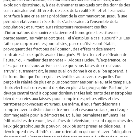
explosion épistémique, à des événements auxquels ont été donnés des
sens radicalement différents de ceux de la réalité. En effet, les media
sont face à une crise sans précédent de la communication. Jusqu’à une
période relativement récente, ils s’adressaient à l’ensemble de la
population ; et surtout leurs récepteurs recevaient ces flux
d’informations de manière relativement homogène. Les citoyens
partageaient, les mêmes optiques. Tel n’est plus le cas, aujourd’hui. Les
faits que rapportent les journalistes, parce qu’ils les ont établis,
provoquent des fractions de l’opinion, des effets radicalement
contraires à ceux qu’ils avaient imaginés. Et de citer cette réflexion de
l’auteur du « meilleur des mondes », Aldous Huxley, "L’expérience, ce
n’est pas ce qui vous arrive, c’est ce que vous faites de ce qui vous
arrive" ; autrement dit, le sens que l’on donne à ce que l’on apprend, à
l’information que l’on reçoit. Les lentilles au travers desquelles l’on
perçoit la réalité de plus en plus conditionnées par le lieu et le temps. Le
choix électoral correspond de plus en plus à la géographie. Partout, le
clivage central tend à opposer dorénavant les habitants des métropoles
bien desservies aux laissés-pour-compte des petites villes et des
territoires provinciaux et ruraux. De même, il nous faut désormais
compter avec la distinction entre media et réseaux sociaux, un clivage
dommageable pour la démocratie. Et là, les journalistes influents, les
éditorialistes de renom, les chaînes de télévision, se sont rapprochés des
lieux géographiques du pouvoir, ceux où sont prises les décisions. Ils
développent des affinités et une orientation qui rompt avec l’obligation
de neutralité. L’interprétation médiatique en arrive à influer de plus en