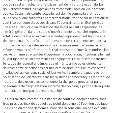
pouvoirs est un facteur d’affaiblissement de la volonté nationale. Le
gouvernement met les juges au pas et contrôle l’opinion via les media
publics. Cette matrice intellectuelle, est définie comme la promotion
d’une république autoritaire et méritocratique, fondée sur un Etat qui se
veut interventionniste et social, sans l’être vraiment ; un Etat géré par
une élite au service d’un intérêt de classe qui se veut l’expression de
l’intérêt général, dans le cadre d’une économie de marché imposée. En
effet la démocratie en est venue à confier imprudemment le pouvoir à
des personnalités, parfois incapables de l’exercer. Or cette tendance a
montré que les majorités ne sont pas nécessairement éclairées, ni à
même de vouloir s’informer de la réalité des problèmes à résoudre. Elles
peuvent même être tentées d’opprimer la population, intentionnellement
ou par ignorance, incompétence et négligence. Le salut serait dans une
tentative de réconcilier démocratie et méritocratie et les dirigeants
devraient être sélectionnés par une élite éclairée, pour leurs capacités
intellectuelles, leur sens social et leur vertu. Il semblerait aussi que la
polarisation de l'électorat, dans les systèmes démocratiques rendrait, de
nos jours, de plus en plus compliquée, la charge de gouverner par un
phénomène de fragmentation extrême de l’opinion, à propos de laquelle
les media ont une part de responsabilité.
Les journalistes, comme les instances de contrôle indépendantes, sont
trop près des lieux de pouvoir, au point de donner, à l’opinion publique,
une vision du monde déformée. Pour des raisons que l’on ne s’explique
pas, nous avons assisté, au cours des dernières neuf années, à une