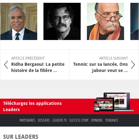
ARTICLE PRÉCÉDENT
ARTICLE SUIVANT
Ridha Bergaoui: La petite
Tennis: sur sa lancée, Ons
histoire de la filière ...
Jabeur veut se ...
Téléchargez les applications
Leaders
PARTENAIRES
DOSSIERS
LEADERS TV
SUCCESS STORY
OPINIONS
TENDANCE
SUR LEADERS