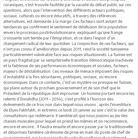
coraniques, s’est trouvée facilitée par la vacuité du débat public sur ces
questions, alors que l’intervention des différents acteurs politiques,
sociaux, culturels ou encore éducatifs, à travers des références
alternatives, est demeurée à la marge. Ces facteurs sont autant de
tendances qui confirment le sentiment de désillusion de la population
envers le processus postrévolutionnaire, expliquant qu’une frange
croissante soit tentée par l’émigration, et ce dans l’espoir d’un
changement radical de leur quotidien. La conjonction de ces facteurs, qui
n’ont pas connu d’amélioration depuis 2011, rend la société tunisienne
particulièrement vulnérable face aux risques situationnels. La Tunisie est
un pays fragilisé par sa sempiternelle transition démocratique inachevée
et la faiblesse de ses performances économiques et sociales, facteurs
majeurs de déstabilisation. Ces niveaux de menace imposent des risques
d’instabilité à la fois sécuritaires, politiques, sociaux, ou encore
économiques. Dans ce contexte, c’est un mystère ou presque en Tunisie,
qui plane autour du prochain gouvernement et de son chef que le
Président de la république doit improviser. Un homme portant encore les
relents d’Ennahdha (2011 – 2014), s’est profilé à l’horizon des
évènements de ce trou noir dans lequel nous vivons ; après l'investiture
de Elyes Fakhfakh, in extremis ce lundi 20 janvier au soir c’est la valse des
consultations qui redémarre. Il semblerait que nous jouions au jeu des
chaises musicales pour lequel on prend les mêmes et on recommence,
encore et encore… Il faudra ensuite et encore passer par la traditionnelle
et désormais familière cérémonie de prise en main du poste de chef de
gouvernement, par la mascarade du vote de confiance du parlement,