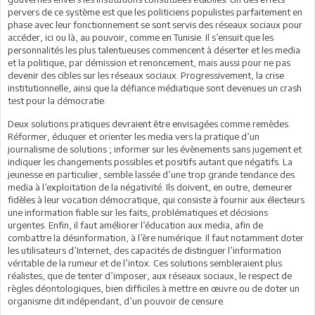
pervers de ce système est que les politiciens populistes parfaitement en
phase avec leur fonctionnement se sont servis des réseaux sociaux pour
accéder, ici ou là, au pouvoir, comme en Tunisie. Il s’ensuit que les
personnalités les plus talentueuses commencent à déserter et les media
et la politique, par démission et renoncement, mais aussi pour ne pas
devenir des cibles sur les réseaux sociaux. Progressivement, la crise
institutionnelle, ainsi que la défiance médiatique sont devenues un crash
test pour la démocratie.
Deux solutions pratiques devraient être envisagées comme remèdes.
Réformer, éduquer et orienter les media vers la pratique d’un
journalisme de solutions ; informer sur les évènements sans jugement et
indiquer les changements possibles et positifs autant que négatifs. La
jeunesse en particulier, semble lassée d’une trop grande tendance des
media à l’exploitation de la négativité. Ils doivent, en outre, demeurer
fidèles à leur vocation démocratique, qui consiste à fournir aux électeurs
une information fiable sur les faits, problématiques et décisions
urgentes. Enfin, il faut améliorer l’éducation aux media, afin de
combattre la désinformation, à l’ère numérique. Il faut notamment doter
les utilisateurs d’Internet, des capacités de distinguer l’information
véritable de la rumeur et de l’intox. Ces solutions sembleraient plus
réalistes, que de tenter d’imposer, aux réseaux sociaux, le respect de
règles déontologiques, bien difficiles à mettre en œuvre ou de doter un
organisme dit indépendant, d’un pouvoir de censure.