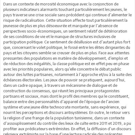
Dans un contexte de morosité économique avec la conjonction de
plusieurs indicateurs alarmants touchant particulièrement les jeunes, le
pays traverse une crise sociale sans précédent qui continue d’alimenter le
risque de radicalisation. Cette situation affecte tout particulièrement la
jeunesse de plus en plus désoeuvrée et marquée par l’absence de
perspectives socio-économiques, un sentiment relatif de détérioration
de ses conditions de vie et le manque de structures inclusives de
participation politique. Ce sentiment de désillusion est d’autant plus fort
que, concernant le volet politique, le fossé entre les élites dirigeantes du
pays et les citoyens semble se creuser de plus en plus. Face aux attentes
pressantes des populations en matière de développement, d’emploi et
de réduction des inégalités, la classe politique est en effet peu en phase
avec les priorités populaires, alors qu’elle concentre le débat public
autour des luttes partisanes, notamment à l’approche et/ou à la suite des
échéances électorales. Les jeux de pouvoir se pratiquent, aujourd’hui,
dans un cadre opaque, à travers un mécanisme de dialogue et de
construction du consensus, qui réunit les principaux protagonistes
partisans et sociaux, mais dont le profil des membres qui le constituent,
balance entre des personnalités d’appareil de l’époque de l’ancien
système et une jeune élite technocrate montante, sans expérience, qui
nourrit les perceptions et discours antisystèmes. En outre, le retour vers
la religion d’une frange de la population tunisienne, dans un contexte
d’assouplissement du contrôle des lieux de culte entre 2011 et 2019, a pu
profiter aux prédicateurs extrémistes. En effet, la diffusion d’un discours
religieux extrémiste sur la base d’une lecture radicale des préceptes