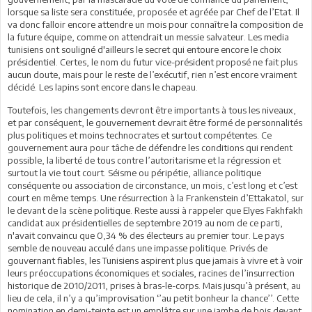
lorsque sa liste sera constituée, proposée et agréée par Chef de l’Etat. Il
va donc falloir encore attendre un mois pour connaître la composition de
la future équipe, comme on attendrait un messie salvateur. Les media
tunisiens ont souligné d'ailleurs le secret qui entoure encore le choix
présidentiel. Certes, le nom du futur vice-président proposé ne fait plus
aucun doute, mais pour le reste de l’exécutif, rien n’est encore vraiment
décidé. Les lapins sont encore dans le chapeau.
Toutefois, les changements devront être importants à tous les niveaux,
et par conséquent, le gouvernement devrait être formé de personnalités
plus politiques et moins technocrates et surtout compétentes. Ce
gouvernement aura pour tâche de défendre les conditions qui rendent
possible, la liberté de tous contre l’autoritarisme et la régression et
surtout la vie tout court. Séisme ou péripétie, alliance politique
conséquente ou association de circonstance, un mois, c’est long et c’est
court en même temps. Une résurrection à la Frankenstein d’Ettakatol, sur
le devant de la scène politique. Reste aussi à rappeler que Elyes Fakhfakh
candidat aux présidentielles de septembre 2019 au nom de ce parti,
n'avait convaincu que 0,34 % des électeurs au premier tour. Le pays
semble de nouveau acculé dans une impasse politique. Privés de
gouvernant fiables, les Tunisiens aspirent plus que jamais à vivre et à voir
leurs préoccupations économiques et sociales, racines de l’insurrection
historique de 2010/2011, prises à bras-le-corps. Mais jusqu’à présent, au
lieu de cela, il n’y a qu’improvisation ‘’au petit bonheur la chance’’. Cette
nomination en demi-teinte est un emplâtre sur une jambe de bois devant