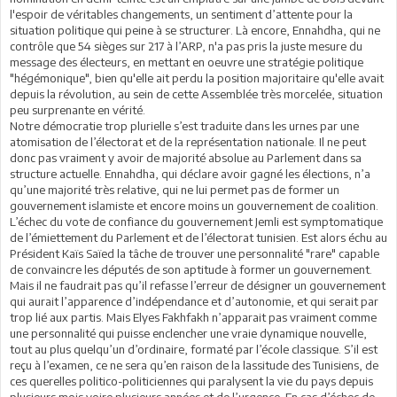
l'espoir de véritables changements, un sentiment d’attente pour la
situation politique qui peine à se structurer. Là encore, Ennahdha, qui ne
contrôle que 54 sièges sur 217 à l’ARP, n'a pas pris la juste mesure du
message des électeurs, en mettant en oeuvre une stratégie politique
"hégémonique", bien qu'elle ait perdu la position majoritaire qu'elle avait
depuis la révolution, au sein de cette Assemblée très morcelée, situation
peu surprenante en vérité.
Notre démocratie trop plurielle s’est traduite dans les urnes par une
atomisation de l’électorat et de la représentation nationale. Il ne peut
donc pas vraiment y avoir de majorité absolue au Parlement dans sa
structure actuelle. Ennahdha, qui déclare avoir gagné les élections, n’a
qu’une majorité très relative, qui ne lui permet pas de former un
gouvernement islamiste et encore moins un gouvernement de coalition.
L’échec du vote de confiance du gouvernement Jemli est symptomatique
de l’émiettement du Parlement et de l’électorat tunisien. Est alors échu au
Président Kaïs Saïed la tâche de trouver une personnalité "rare" capable
de convaincre les députés de son aptitude à former un gouvernement.
Mais il ne faudrait pas qu’il refasse l’erreur de désigner un gouvernement
qui aurait l’apparence d’indépendance et d’autonomie, et qui serait par
trop lié aux partis. Mais Elyes Fakhfakh n’apparait pas vraiment comme
une personnalité qui puisse enclencher une vraie dynamique nouvelle,
tout au plus quelqu’un d’ordinaire, formaté par l’école classique. S’il est
reçu à l’examen, ce ne sera qu’en raison de la lassitude des Tunisiens, de
ces querelles politico-politiciennes qui paralysent la vie du pays depuis
plusieurs mois voire plusieurs années et de l’urgence. En cas d’échec de