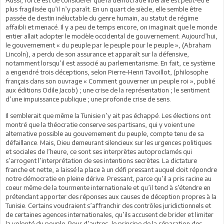
plus fragilisée qu’il n’y paraît. En un quart de siècle, elle semble être
passée de destin inéluctable du genre humain, au statut de régime
affaibli et menacé. Il y a peu de temps encore, on imaginait que le monde
entier allait adopter le modèle occidental de gouvernement. Aujourd’hui,
le gouvernement « du peuple par le peuple pour le peuple », (Abraham
Lincoln), a perdu de son assurance et apparaît sur la défensive,
notamment lorsqu’il est associé au parlementarisme. En fait, ce système
a engendré trois déceptions, selon Pierre-Henri Tavoillot, (philosophe
français dans son ouvrage « Comment gouverner un peuple roi », publié
aux éditions Odile Jacob) ; une crise de la représentation ; le sentiment
d’une impuissance publique ; une profonde crise de sens.
Il semblerait que même la Tunisie n’y ait pas échappé. Les élections ont
montré que la théocratie conserve ses partisans, qui y voient une
alternative possible au gouvernement du peuple, compte tenu de sa
défaillance. Mais, Dieu demeurant silencieux sur les urgences politiques
et sociales de l’heure, ce sont ses interprètes autoproclamés qui
s’arrogent l’interprétation de ses intentions secrètes. La dictature
franche et nette, a laissé la place à un défi pressant auquel doit répondre
notre démocratie en pleine dérive. Pressant, parce qu’il a pris racine au
coeur même de la tourmente internationale et qu’il tend à s’étendre en
prétendant apporter des réponses aux causes de déception propres à la
Tunisie. Certains voudraient s’affranchir des contrôles juridictionnels et
de certaines agences internationales, qu’ils accusent de brider et limiter
la volonté du peuple. Pour d’autres, le principe de la séparation des