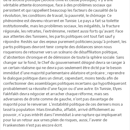
véritable attente économique, face à des problèmes sociaux qui
persistent et qui rappellent beaucoup les facteurs de causalité de la
révolution, les conditions de travail, la pauvreté, le chômage. Ce
phénomène est devenu récurrent en Tunisie. Le pays a fait sa toilette
institutionnelle, mais les problèmes sociaux, les inégalités, la fracture
régionale, les retraites, l’extrémisme, restent aussi forts qu’avant. Face
aux attentes des Tunisiens, les partis politiques ont tout fait sauf y
répondre. Restés sur des enjeux purement politiciens jusqu’à présent, les
partis politiques devront tenir compte des doléances sinon nous
risquerions de retourner vers un scénario de désaffiliation politique,
d’abstention chronique et de démission de toute la sphère sociale. Sans
changer sur le fond, le Chef du gouvernement désigné devra se ranger à
un certain réalisme qui ne devra pas seulement être dicté par le besoin
immédiat d’une majorité parlementaire aléatoire et précaire ; reprendre
le dialogue politique dans un climat, cependant, moins tendu afin de
confectionner des assemblages politiques incertains qui hypothèqueront
probablement sa réussite d’une façon ou d’une autre. En Tunisie, Elyes
Fakhfakh devra négocier et arracher chaque réforme, mais ses
adversaires de droite comme de gauche, n’ont pas davantage de
majorité pour le renverser. L’instabilité politique de ces derniers mois a
lassé la population. Mais Ennahdha, affaibli, arrivé difficilement au
pouvoir, n’a pas intérêt dans l’immédiat à une rupture qui impliquerait
pour lui un retour aux urnes plein de risques, aussi, l’avenir de
Frankenstein n'est pas encore écrit.