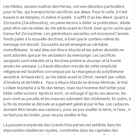
Les Mèdes, anciens maîtres des Perses, ont une dévotion particulière
pour le feu, qui transporte les sacrifices aux dieux. Pour le culte, il n’est
besoin ni de temples, ni même d’autels : il suffit d’un lieu élevé. Quant à
Zoroastre (Zarathoustra), on peine encore à dater sa prédication, située
peut-être vers le milieu du Vle siècle avant le Christ, bien qu’on sache que
Darius fut Zoroastrien. Les générations suivantes ont incorporé l’ancien
fonds païen à la nouvelle doctrine, si bien que le contenu même du
message est discuté. Zoroastre aurait enseigné un véritable
monothéisme : le seul dieu est Ahura-Mazda et les autres divinités ne
sont adorées que par les sectateurs du mensonge. Les sacrifices
sanglants sont interdits et la doctrine prêche la douceur et la bonté
envers les animaux. La haute élévation morale de cette simplicité
religieuse est toutefois corrompue par la résurgence du polythéisme
ancestral. Artaxerxès II, au IVe siècle avant le Christ, revient aux cultes
d’Anahita et de Mithra… Face à Ahura-Mazda se dresse Ahriman, le Mal.
Le Bien triomphe à la fin des temps, mais tout homme doit lutter pour
hâter cette victoire. Après la mort, on est jugé d’après ses œuvres, les
purs vont au paradis et les mauvais subissent des châtiments. En outre, à
la fin du monde se déroule un jugement général par le feu. Les cadavres
doivent être laissés aux vautours, pour ne pas souiller la terre, ni l’eau ; il
ne faut pas les brûler, pour ne pas souiller le feu.
La puissance impériale des Grands Rois perses est exhibée dans les
imposantes résidences royales, construites dans les capitales des