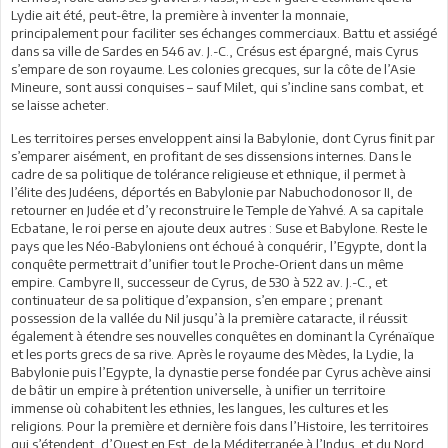
Lydie ait été, peut-être, la première à inventer la monnaie,
principalement pour faciliter ses échanges commerciaux. Battu et assiégé
dans sa ville de Sardes en 546 av. J.-C., Crésus est épargné, mais Cyrus
s’empare de son royaume. Les colonies grecques, sur la côte de l’Asie
Mineure, sont aussi conquises – sauf Milet, qui s’incline sans combat, et
se laisse acheter.
Les territoires perses enveloppent ainsi la Babylonie, dont Cyrus finit par
s’emparer aisément, en profitant de ses dissensions internes. Dans le
cadre de sa politique de tolérance religieuse et ethnique, il permet à
l’élite des Judéens, déportés en Babylonie par Nabuchodonosor II, de
retourner en Judée et d’y reconstruire le Temple de Yahvé. A sa capitale
Ecbatane, le roi perse en ajoute deux autres : Suse et Babylone. Reste le
pays que les Néo-Babyloniens ont échoué à conquérir, l’Egypte, dont la
conquête permettrait d’unifier tout le Proche-Orient dans un même
empire. Cambyre II, successeur de Cyrus, de 530 à 522 av. J.-C., et
continuateur de sa politique d’expansion, s’en empare ; prenant
possession de la vallée du Nil jusqu’à la première cataracte, il réussit
également à étendre ses nouvelles conquêtes en dominant la Cyrénaïque
et les ports grecs de sa rive. Après le royaume des Mèdes, la Lydie, la
Babylonie puis l’Egypte, la dynastie perse fondée par Cyrus achève ainsi
de bâtir un empire à prétention universelle, à unifier un territoire
immense où cohabitent les ethnies, les langues, les cultures et les
religions. Pour la première et dernière fois dans l’Histoire, les territoires
qui s’étendent, d’Ouest en Est, de la Méditerranée à l’Indus, et du Nord