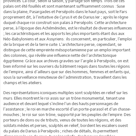
provinces. La cour, selon la saison, y partage son temps. Trois de ces
palais ont été fouillés et sont maintenant suffisamment connus : Suse
dans la plaine, Pasargades et Persépolis dans le haut pays, soit le Fars
proprement dit, à l’initiative de Cyrus II et de Darius Ier ; après le règne
duquel chaque roi construit son palais à Persépolis. Cette architecture
perse, à l’époque des Achéménides, est le résultat de diverses influences
; les caractéristiques et les apports les plus importants étant dus aux
Néo-Babyloniens et aux Assyriens : ils concernent, en particulier, l’emploi
de la brique et de la terre cuite. L’architecture perse, cependant, se
distingue de cette empreinte mésopotamienne par un emploi important
des colonnes, qui révèle une influence nette de l’architectonique
égyptienne. Grâce aux archives gravées sur l’argile à Persépolis, on est
bien informé sur les ouvriers du bâtiment requis dans toutes les régions
de l’empire, ainsi d’ailleurs que sur des hommes, femmes et enfants qui,
sous la surveillance minutieuse de l’administration, travaillent dans les
champs et les ateliers.
Des représentations iconiques multiples sont sculptées en relief sur les
murs. Elles montrent le roi assis sur un trône monumental, tenant une
audience et devant lequel s’incline l’un des hauts personnages de
l’assistance ; le roi en marche escorté d’un porte-parasol et d’un chasse-
mouches ; le roi sur son trône, supporté par les peuples de l’empire. Des
porteurs de dons ou de tributs, venus de toutes les régions, et des
soldats mèdes et perses, sculptés en relief, bordent les escaliers ouest
du palais de Darius à Persépolis ; riches de détails, ils permettent