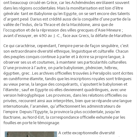
ont beaucoup circulé en Grèce, car les Achéménides enrôlaient souvent
dans les régions occidentales. Mais la monétarisation est loin d’être
générale: tant en Babylonie qu’en Egypte, on se sert encore des talents
d’argent pesé. Darius est crédité aussi de la conquête d’une partie de la
vallée de l’Indus, de la Thrace et de la Macédoine, ainsi que de
l’occupation et de la répression des villes grecques d’Asie Mineure ;
avant d’essuyer, en 490 av. J.-C., face aux Grecs, la défaite de Marathon.
Ce qui caractérise, cependant, l’empire perse de façon singulière, c’est
son extraordinaire diversité ethnique, linguistique et culturelle. Chacun
des peuples conquis continue à parler et à écrire sa propre langue, à
observer ses us et coutumes, à maintenir ses particularités culturelles.
D’une province à l’autre, on parle babylonien, phénicien, hébreu,
égyptien, grec…Les archives officielles trouvées à Persépolis sont écrites
en cunéiforme élamite, tandis que les inscriptions royales sont trilingues:
au vieux perse, la langue des conquérants, s’ajoutent le babylonien et
l’élamite ; sauf en Egypte où elles deviennent quadrilingues, avec une
version hiéroglyphique. Les provinces, dans les relations officielles ou
privées, recourent ainsi aux interprètes, bien que se répande une langue
internationale, l’araméen, qu’affectionnent les administrateurs de
l’empire. Depuis l’Egypte, la province la plus occidentale, jusqu’en
Bactriane, au Nord-Est, la correspondance officielle exhumée par les
fouilles en porte le témoignage.
A cette exceptionnelle diversité