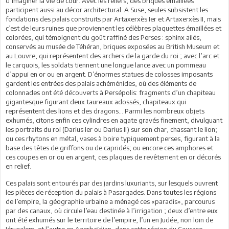
d’imaginer la vie de cour. Avec les reliefs, des briques émaillées
participent aussi au décor architectural. A Suse, seules subsistent les
fondations des palais construits par Artaxerxès Ier et Artaxerxès II, mais
c’est de leurs ruines que proviennent les célèbres plaquettes émaillées et
colorées, qui témoignent du goût raffiné des Perses : sphinx ailés,
conservés au musée de Téhéran, briques exposées au British Museum et
au Louvre, qui représentent des archers de la garde du roi ; avec l’arc et
le carquois, les soldats tiennent une longue lance avec un pommeau
d’appui en or ou en argent. D’énormes statues de colosses imposants
gardent les entrées des palais achéménides, où des éléments de
colonnades ont été découverts à Persépolis: fragments d’un chapiteau
gigantesque figurant deux taureaux adossés, chapiteaux qui
représentent des lions et des dragons… Parmi les nombreux objets
exhumés, citons enfin ces cylindres en agate gravés finement, divulguant
les portraits du roi (Darius Ier ou Darius II) sur son char, chassant le lion;
ou ces rhytons en métal, vases à boire typiquement perses, figurant à la
base des têtes de griffons ou de capridés; ou encore ces amphores et
ces coupes en or ou en argent, ces plaques de revêtement en or décorés
en relief.
Ces palais sont entourés par des jardins luxuriants, sur lesquels ouvrent
les pièces de réception du palais à Pasargades. Dans toutes les régions
de l’empire, la géographie urbaine a ménagé ces «paradis», parcourus
par des canaux, où circule l’eau destinée à l’irrigation ; deux d’entre eux
ont été exhumés sur le territoire de l’empire, l’un en Judée, non loin de