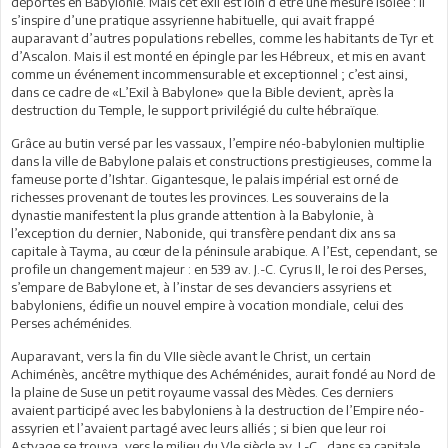
déportés en Babylonie. Mais cet exil est loin d’être une mesure isolée : il
s’inspire d’une pratique assyrienne habituelle, qui avait frappé
auparavant d’autres populations rebelles, comme les habitants de Tyr et
d’Ascalon. Mais il est monté en épingle par les Hébreux, et mis en avant
comme un événement incommensurable et exceptionnel ; c’est ainsi,
dans ce cadre de «L’Exil à Babylone» que la Bible devient, après la
destruction du Temple, le support privilégié du culte hébraïque.
Grâce au butin versé par les vassaux, l’empire néo-babylonien multiplie
dans la ville de Babylone palais et constructions prestigieuses, comme la
fameuse porte d’Ishtar. Gigantesque, le palais impérial est orné de
richesses provenant de toutes les provinces. Les souverains de la
dynastie manifestent la plus grande attention à la Babylonie, à
l’exception du dernier, Nabonide, qui transfère pendant dix ans sa
capitale à Tayma, au cœur de la péninsule arabique. A l’Est, cependant, se
profile un changement majeur : en 539 av. J.-C. Cyrus II, le roi des Perses,
s’empare de Babylone et, à l’instar de ses devanciers assyriens et
babyloniens, édifie un nouvel empire à vocation mondiale, celui des
Perses achéménides.
Auparavant, vers la fin du VIIe siècle avant le Christ, un certain
Achiménès, ancêtre mythique des Achéménides, aurait fondé au Nord de
la plaine de Suse un petit royaume vassal des Mèdes. Ces derniers
avaient participé avec les babyloniens à la destruction de l’Empire néo-
assyrien et l’avaient partagé avec leurs alliés ; si bien que leur roi
Astyage se trouva, vers le milieu du Vle siècle av. J.-C., dans sa capitale