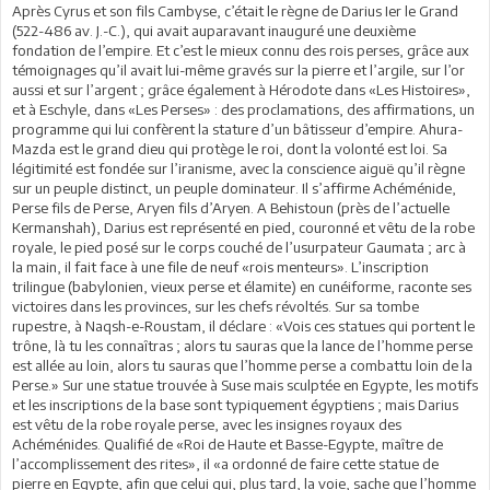
Après Cyrus et son fils Cambyse, c’était le règne de Darius Ier le Grand
(522-486 av. J.-C.), qui avait auparavant inauguré une deuxième
fondation de l’empire. Et c’est le mieux connu des rois perses, grâce aux
témoignages qu’il avait lui-même gravés sur la pierre et l’argile, sur l’or
aussi et sur l’argent ; grâce également à Hérodote dans «Les Histoires»,
et à Eschyle, dans «Les Perses» : des proclamations, des affirmations, un
programme qui lui confèrent la stature d’un bâtisseur d’empire. Ahura-
Mazda est le grand dieu qui protège le roi, dont la volonté est loi. Sa
légitimité est fondée sur l’iranisme, avec la conscience aiguë qu’il règne
sur un peuple distinct, un peuple dominateur. Il s’affirme Achéménide,
Perse fils de Perse, Aryen fils d’Aryen. A Behistoun (près de l’actuelle
Kermanshah), Darius est représenté en pied, couronné et vêtu de la robe
royale, le pied posé sur le corps couché de l’usurpateur Gaumata ; arc à
la main, il fait face à une file de neuf «rois menteurs». L’inscription
trilingue (babylonien, vieux perse et élamite) en cunéiforme, raconte ses
victoires dans les provinces, sur les chefs révoltés. Sur sa tombe
rupestre, à Naqsh-e-Roustam, il déclare : «Vois ces statues qui portent le
trône, là tu les connaîtras ; alors tu sauras que la lance de l’homme perse
est allée au loin, alors tu sauras que l’homme perse a combattu loin de la
Perse.» Sur une statue trouvée à Suse mais sculptée en Egypte, les motifs
et les inscriptions de la base sont typiquement égyptiens ; mais Darius
est vêtu de la robe royale perse, avec les insignes royaux des
Achéménides. Qualifié de «Roi de Haute et Basse-Egypte, maître de
l’accomplissement des rites», il «a ordonné de faire cette statue de
pierre en Egypte, afin que celui qui, plus tard, la voie, sache que l’homme