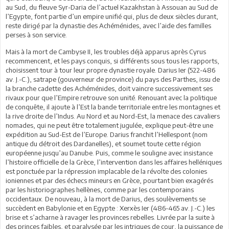
au Sud, du fleuve Syr-Daria de l’actuel Kazakhstan à Assouan au Sud de
l’Egypte, font partie d’un empire unifié qui, plus de deux siècles durant,
reste dirigé par la dynastie des Achéménides, avec l’aide des familles
perses à son service.
Mais à la mort de Cambyse II, les troubles déjà apparus après Cyrus
recommencent, et les pays conquis, si différents sous tous les rapports,
choisissent tour à tour leur propre dynastie royale. Darius Ier (522-486
av. J.-C.), satrape (gouverneur de province) du pays des Parthes, issu de
la branche cadette des Achéménides, doit vaincre successivement ses
rivaux pour que l’Empire retrouve son unité. Renouant avec la politique
de conquête, il ajoute à l’Est la bande territoriale entre les montagnes et
la rive droite de l’Indus. Au Nord et au Nord-Est, la menace des cavaliers
nomades, qui ne peut être totalement jugulée, explique peut-être une
expédition au Sud-Est de l’Europe. Darius franchit l’Hellespont (nom
antique du détroit des Dardanelles), et soumet toute cette région
européenne jusqu’au Danube. Puis, comme le souligne avec insistance
l’histoire officielle de la Grèce, l’intervention dans les affaires helléniques
est ponctuée par la répression implacable de la révolte des colonies
ioniennes et par des échecs mineurs en Grèce, pourtant bien exagérés
par les historiographes hellènes, comme par les contemporains
occidentaux. De nouveau, à la mort de Darius, des soulèvements se
succèdent en Babylonie et en Egypte : Xerxès Ier (486-465 av. J.-C.) les
brise et s’acharne à ravager les provinces rebelles. Livrée par la suite à
des princes faibles, et paralysée par les intrigues de cour, la puissance de