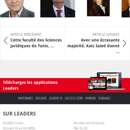
ARTICLE PRÉCÉDENT
ARTICLE SUIVANT
Cette faculté des Sciences
Avec une écrasante
juridiques de Tunis, ...
majorité, Kais Saied donné
...
Téléchargez les applications
Leaders
PARTENAIRES
DOSSIERS
LEADERS TV
SUCCESS STORY
OPINIONS
TENDANCE
SUR LEADERS
Actualités Tunisie
Annuaire des entreprises
Annuaire de personnalités
Plan du site