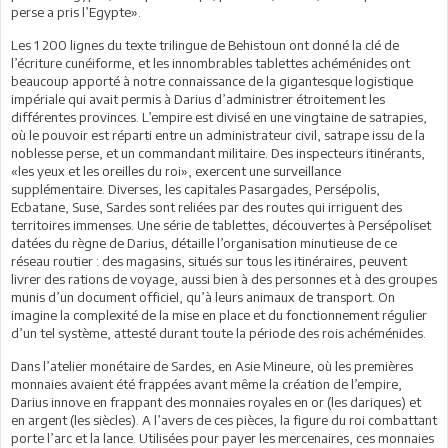
perse a pris l’Egypte».
Les 1 200 lignes du texte trilingue de Behistoun ont donné la clé de
l’écriture cunéiforme, et les innombrables tablettes achéménides ont
beaucoup apporté à notre connaissance de la gigantesque logistique
impériale qui avait permis à Darius d’administrer étroitement les
différentes provinces. L’empire est divisé en une vingtaine de satrapies,
où le pouvoir est réparti entre un administrateur civil, satrape issu de la
noblesse perse, et un commandant militaire. Des inspecteurs itinérants,
«les yeux et les oreilles du roi», exercent une surveillance
supplémentaire. Diverses, les capitales Pasargades, Persépolis,
Ecbatane, Suse, Sardes sont reliées par des routes qui irriguent des
territoires immenses. Une série de tablettes, découvertes à Persépoliset
datées du règne de Darius, détaille l’organisation minutieuse de ce
réseau routier : des magasins, situés sur tous les itinéraires, peuvent
livrer des rations de voyage, aussi bien à des personnes et à des groupes
munis d’un document officiel, qu’à leurs animaux de transport. On
imagine la complexité de la mise en place et du fonctionnement régulier
d’un tel système, attesté durant toute la période des rois achéménides.
Dans l’atelier monétaire de Sardes, en Asie Mineure, où les premières
monnaies avaient été frappées avant même la création de l’empire,
Darius innove en frappant des monnaies royales en or (les dariques) et
en argent (les siècles). A l’avers de ces pièces, la figure du roi combattant
porte l’arc et la lance. Utilisées pour payer les mercenaires, ces monnaies