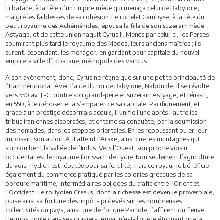
Ecbatane, à la tête d’un Empire mède qui menaça celui de Babylone,
malgré les faiblesses de sa cohésion. Le roitelet Cambyse, à la tête du
petit royaume des Achéménides, épousa la fille de son suzerain mède
Astyage, et de cette union naquit Cyrus II. Menés par celui-ci, les Perses
soumirent plus tard le royaume des Mèdes, leurs anciens maîtres ; ils
surent, cependant, les ménager, en gardant pour capitale du nouvel
empire la ville d’Ecbatane, métropole des vaincus.
A son avènement, donc, Cyrus ne règne que sur une petite principauté de
l’Iran méridional. Avec l’aide du roi de Babylone, Nabonide, il se révolte
vers 550 av. J.-C. contre son grand-père et suzerain Astyage, et réussit,
en 550, à le déposer et à s’emparer de sa capitale. Pacifiquement, et
grâce à un prestige désormais acquis, il unifie l’une après l’autre les
tribus iraniennes dispersées, et entame sa conquête, par la soumission
des nomades, dans les steppes orientales. En les repoussant ou en leur
imposant son autorité, il atteint l’Araxe, ainsi que les montagnes qui
surplombent la vallée de l’Indus. Vers l’Ouest, son proche voisin
occidental est le royaume florissant de Lydie. Non seulement l’agriculture
du voisin lydien est réputée pour sa fertilité, mais ce royaume bénéficie
également du commerce pratiqué par les colonies grecques de sa
bordure maritime, intermédiaires obligées du trafic entre l’Orient et
l’Occident. Le roi lydien Crésus, dont la richesse est devenue proverbiale,
puise ainsi sa fortune des impôts prélevés sur les nombreuses
collectivités du pays, ainsi que de l’or que Pactole, l’affluent du fleuve
Hermos, roule dans ses graviers. Aussi, n’est-il guère étonnant que la