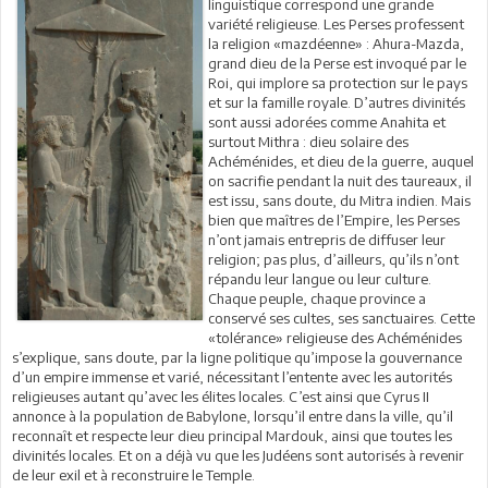
linguistique correspond une grande
variété religieuse. Les Perses professent
la religion «mazdéenne» : Ahura-Mazda,
grand dieu de la Perse est invoqué par le
Roi, qui implore sa protection sur le pays
et sur la famille royale. D’autres divinités
sont aussi adorées comme Anahita et
surtout Mithra : dieu solaire des
Achéménides, et dieu de la guerre, auquel
on sacrifie pendant la nuit des taureaux, il
est issu, sans doute, du Mitra indien. Mais
bien que maîtres de l’Empire, les Perses
n’ont jamais entrepris de diffuser leur
religion; pas plus, d’ailleurs, qu’ils n’ont
répandu leur langue ou leur culture.
Chaque peuple, chaque province a
conservé ses cultes, ses sanctuaires. Cette
«tolérance» religieuse des Achéménides
s’explique, sans doute, par la ligne politique qu’impose la gouvernance
d’un empire immense et varié, nécessitant l’entente avec les autorités
religieuses autant qu’avec les élites locales. C’est ainsi que Cyrus II
annonce à la population de Babylone, lorsqu’il entre dans la ville, qu’il
reconnaît et respecte leur dieu principal Mardouk, ainsi que toutes les
divinités locales. Et on a déjà vu que les Judéens sont autorisés à revenir
de leur exil et à reconstruire le Temple.