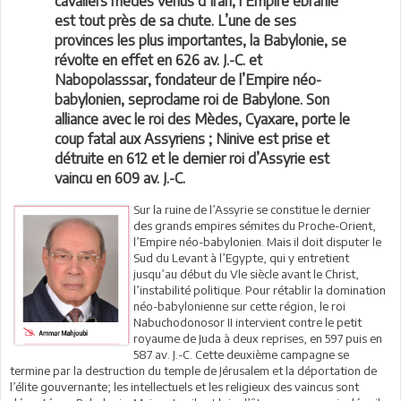
cavaliers mèdes venus d’Iran, l’Empire ébranlé
est tout près de sa chute. L’une de ses
provinces les plus importantes, la Babylonie, se
révolte en effet en 626 av. J.-C. et
Nabopolasssar, fondateur de l’Empire néo-
babylonien, seproclame roi de Babylone. Son
alliance avec le roi des Mèdes, Cyaxare, porte le
coup fatal aux Assyriens ; Ninive est prise et
détruite en 612 et le dernier roi d’Assyrie est
vaincu en 609 av. J.-C.
Sur la ruine de l’Assyrie se constitue le dernier
des grands empires sémites du Proche-Orient,
l’Empire néo-babylonien. Mais il doit disputer le
Sud du Levant à l’Egypte, qui y entretient
jusqu’au début du Vle siècle avant le Christ,
l’instabilité politique. Pour rétablir la domination
néo-babylonienne sur cette région, le roi
Nabuchodonosor II intervient contre le petit
royaume de Juda à deux reprises, en 597 puis en
587 av. J.-C. Cette deuxième campagne se
termine par la destruction du temple de Jérusalem et la déportation de
l’élite gouvernante; les intellectuels et les religieux des vaincus sont