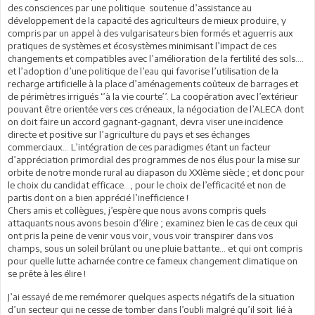
des consciences par une politique soutenue d’assistance au
développement de la capacité des agriculteurs de mieux produire, y
compris par un appel à des vulgarisateurs bien formés et aguerris aux
pratiques de systèmes et écosystèmes minimisant l’impact de ces
changements et compatibles avec l’amélioration de la fertilité des sols….
et l’adoption d’une politique de l’eau qui favorise l’utilisation de la
recharge artificielle à la place d’aménagements coûteux de barrages et
de périmètres irrigués ‘’à la vie courte’’. La coopération avec l’extérieur
pouvant être orientée vers ces créneaux, la négociation de l’ALECA dont
on doit faire un accord gagnant-gagnant, devra viser une incidence
directe et positive sur l’agriculture du pays et ses échanges
commerciaux… L’intégration de ces paradigmes étant un facteur
d’appréciation primordial des programmes de nos élus pour la mise sur
orbite de notre monde rural au diapason du XXIème siècle ; et donc pour
le choix du candidat efficace…, pour le choix de l’efficacité et non de
partis dont on a bien apprécié l’inefficience !
Chers amis et collègues, j’espère que nous avons compris quels
attaquants nous avons besoin d’élire ; examinez bien le cas de ceux qui
ont pris la peine de venir vous voir, vous voir transpirer dans vos
champs, sous un soleil brûlant ou une pluie battante… et qui ont compris
pour quelle lutte acharnée contre ce fameux changement climatique on
se prête à les élire !
J’ai essayé de me remémorer quelques aspects négatifs de la situation
d’un secteur qui ne cesse de tomber dans l’oubli malgré qu’il soit lié à