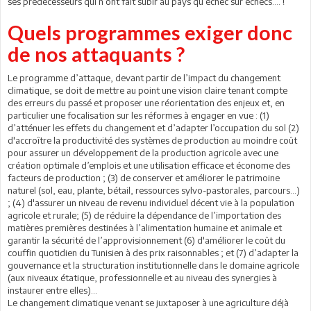
ses prédécesseurs qui n’ont fait subir au pays qu’échec sur échecs…. !
Quels programmes exiger donc
de nos attaquants ?
Le programme d’attaque, devant partir de l’impact du changement
climatique, se doit de mettre au point une vision claire tenant compte
des erreurs du passé et proposer une réorientation des enjeux et, en
particulier une focalisation sur les réformes à engager en vue : (1)
d’atténuer les effets du changement et d’adapter l’occupation du sol (2)
d'accroître la productivité des systèmes de production au moindre coût
pour assurer un développement de la production agricole avec une
création optimale d’emplois et une utilisation efficace et économe des
facteurs de production ; (3) de conserver et améliorer le patrimoine
naturel (sol, eau, plante, bétail, ressources sylvo-pastorales, parcours…)
; (4) d'assurer un niveau de revenu individuel décent vie à la population
agricole et rurale; (5) de réduire la dépendance de l’importation des
matières premières destinées à l’alimentation humaine et animale et
garantir la sécurité de l’approvisionnement (6) d'améliorer le coût du
couffin quotidien du Tunisien à des prix raisonnables ; et (7) d’adapter la
gouvernance et la structuration institutionnelle dans le domaine agricole
(aux niveaux étatique, professionnelle et au niveau des synergies à
instaurer entre elles)…
Le changement climatique venant se juxtaposer à une agriculture déjà