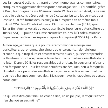
ces fameuses élections ; …, espérant voir nombreux les commentaires,
critiques et suggestions de tous pour nous organiser… ! J’ai soufflé, grâce
à Dieu, les bougies de ma 81ème année le 29 de ce mois d’Août, je ne sais
pas si je dois considérer avoir rendu à cette agriculture les services pour
lesquels j’ai été formé depuis que j’ai mis les pieds en ce même mois
d’Août 1957 dans l’Ecole Coloniale d’Agriculture de Tunis (ECAT) que
Tahar Ben Ammar venait de rebaptiser Ecole Supérieure d’Agriculture de
Tunis (ESAT)… ; pour poursuivre ensuite les études à l’Ecole Nationale
Supérieure des Sciences Agronomiques Appliquées (ENSSAA) de Paris.
A mon âge, je pense que je pourrais recommander à nos jeunes
agriculteurs, agronomes, chercheurs ou enseignants… dont le long
silence n’a que trop duré et devient très critiquable, puissent reprendre
le flambeau pour faire parvenir le secteur … à de meilleurs résultats dans
le futur. Depuis 2011, les responsables qui ont tenu le gouvernail n’ayant
rien fait pour cela. Pour les deux dernières années, Dieu seul a fait que la
climatologie a permis les résultats enregistrés et aidé à sauver quelque
peu notre balance commerciale…. Mais pour l’avenir, rappelons ce verset
coranique :
‘’ [الرعد:11] ‘’ ‘’ إِنَّ اللَّهَ لا يُغَيِّرُ مَا بِقَوْمٍ حَتَّى يُغَيِّرُوا مَا بِأَنْفُسِهِمْ ‘’
Ce qui veut dire que ‘’Dieu ne change rien, en un peuple, Tant qu’ils n’ont
rien changé en eux même’’