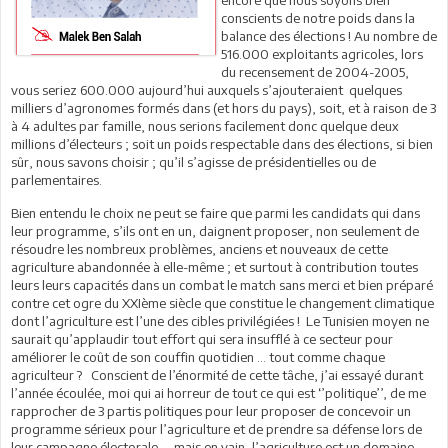
conscients de notre poids dans la
balance des élections ! Au nombre de
516.000 exploitants agricoles, lors
du recensement de 2004-2005,
vous seriez 600.000 aujourd’hui auxquels s’ajouteraient quelques
milliers d’agronomes formés dans (et hors du pays), soit, et à raison de 3
à 4 adultes par famille, nous serions facilement donc quelque deux
millions d’électeurs ; soit un poids respectable dans des élections, si bien
sûr, nous savons choisir ; qu’il s’agisse de présidentielles ou de
parlementaires.
Bien entendu le choix ne peut se faire que parmi les candidats qui dans
leur programme, s’ils ont en un, daignent proposer, non seulement de
résoudre les nombreux problèmes, anciens et nouveaux de cette
agriculture abandonnée à elle-même ; et surtout à contribution toutes
leurs leurs capacités dans un combat le match sans merci et bien préparé
contre cet ogre du XXIème siècle que constitue le changement climatique
dont l’agriculture est l’une des cibles privilégiées ! Le Tunisien moyen ne
saurait qu’applaudir tout effort qui sera insufflé à ce secteur pour
améliorer le coût de son couffin quotidien … tout comme chaque
agriculteur ? Conscient de l’énormité de cette tâche, j’ai essayé durant
l’année écoulée, moi qui ai horreur de tout ce qui est ‘’politique’’, de me
rapprocher de 3 partis politiques pour leur proposer de concevoir un
programme sérieux pour l’agriculture et de prendre sa défense lors de
leur campagne électorale…, mais en vain, l’agriculture est un domaine