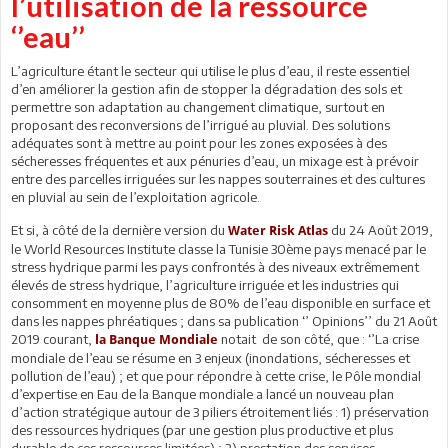
l’utilisation de la ressource
‘’eau’’
L’agriculture étant le secteur qui utilise le plus d’eau, il reste essentiel
d’en améliorer la gestion afin de stopper la dégradation des sols et
permettre son adaptation au changement climatique, surtout en
proposant des reconversions de l’irrigué au pluvial. Des solutions
adéquates sont à mettre au point pour les zones exposées à des
sécheresses fréquentes et aux pénuries d’eau, un mixage est à prévoir
entre des parcelles irriguées sur les nappes souterraines et des cultures
en pluvial au sein de l’exploitation agricole.
Et si, à côté de la dernière version du
du 24 Août 2019,
Water Risk Atlas
le World Resources Institute classe la Tunisie 30ème pays menacé par le
stress hydrique parmi les pays confrontés à des niveaux extrêmement
élevés de stress hydrique, l’agriculture irriguée et les industries qui
consomment en moyenne plus de 80% de l’eau disponible en surface et
dans les nappes phréatiques ; dans sa publication ‘’ Opinions’’ du 21 Août
2019 courant,
notait de son côté, que : ‘’La crise
la Banque Mondiale
mondiale de l’eau se résume en 3 enjeux (inondations, sécheresses et
pollution de l’eau) ; et que pour répondre à cette crise, le Pôle mondial
d’expertise en Eau de la Banque mondiale a lancé un nouveau plan
d’action stratégique autour de 3 piliers étroitement liés : 1) préservation
des ressources hydriques (par une gestion plus productive et plus
durable de ces ressources limitées) ; 2) prestation des services