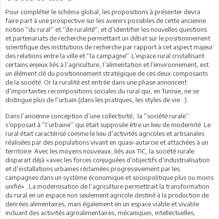
Pour compléter le schéma global, les propositions à présenter devra
faire part à une prospective sur les avenirs possibles de cette ancienne
notion ‘’du rural‘’ et ‘’de ruralité‘’, et d’identifier les nouvelles questions
et partenariats de recherche permettant un débat sur le positionnement
scientifique des institutions de recherche par rapport à cet aspect majeur
des relations entre la ville et ‘’la campagne‘’. L’espace rural cristallisant
certains enjeux liés à l’agriculture, l’alimentation et l’environnement, est
un élément clé du positionnement stratégique de ces deux composants
de la société. Or la ruralité est entrée dans une phase annoncent
d’importantes recompositions sociales du rural qui, en Tunisie, ne se
distingue plus de l’urbain (dans les pratiques, les styles de vie…).
Dans l’ancienne conception d’une collectivité, la ‘’société rurale’’
s’opposait à ‘’l’urbaine’’ qui était supposée être un lieu de modernité. Le
rural était caractérisé comme le lieu d’activités agricoles et artisanales
réalisées par des populations vivant en quasi-autarcie et attachées à un
territoire. Avec les moyens nouveaux, liés aux TIC, la société rurale
disparait déjà «avec les forces conjuguées d’objectifs d’industrialisation
et d’installations urbaines réclamées progressivement par les
campagnes dans un système économique et sociopolitique plus ou moins
unifié» . La modernisation de l’agriculture permettrait la transformation
du rural en un espace non seulement agricole destiné à la production de
denrées alimentaires, mais également en un espace viable et vivable
incluant des activités agroalimentaires, mécaniques, intellectuelles,