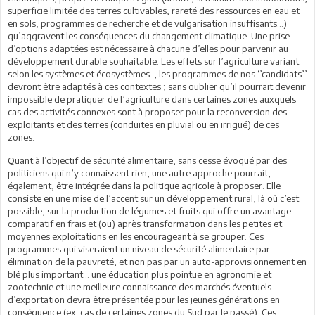
superficie limitée des terres cultivables, rareté des ressources en eau et
en sols, programmes de recherche et de vulgarisation insuffisants…)
qu’aggravent les conséquences du changement climatique. Une prise
d’options adaptées est nécessaire à chacune d’elles pour parvenir au
développement durable souhaitable. Les effets sur l’agriculture variant
selon les systèmes et écosystèmes.., les programmes de nos ‘’candidats’’
devront être adaptés à ces contextes ; sans oublier qu’il pourrait devenir
impossible de pratiquer de l’agriculture dans certaines zones auxquels
cas des activités connexes sont à proposer pour la reconversion des
exploitants et des terres (conduites en pluvial ou en irrigué) de ces
zones.
Quant à l’objectif de sécurité alimentaire, sans cesse évoqué par des
politiciens qui n’y connaissent rien, une autre approche pourrait,
également, être intégrée dans la politique agricole à proposer. Elle
consiste en une mise de l’accent sur un développement rural, là où c’est
possible, sur la production de légumes et fruits qui offre un avantage
comparatif en frais et (ou) après transformation dans les petites et
moyennes exploitations en les encourageant à se grouper. Ces
programmes qui viseraient un niveau de sécurité alimentaire par
élimination de la pauvreté, et non pas par un auto-approvisionnement en
blé plus important… une éducation plus pointue en agronomie et
zootechnie et une meilleure connaissance des marchés éventuels
d’exportation devra être présentée pour les jeunes générations en
conséquence (ex. cas de certaines zones du Sud par le passé). Ces