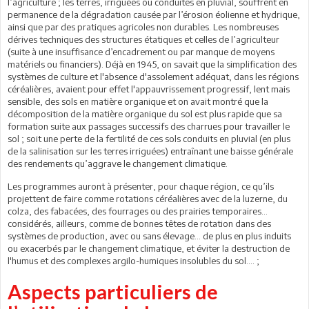
l’agriculture ; les terres, irriguées ou conduites en pluvial, souffrent en
permanence de la dégradation causée par l’érosion éolienne et hydrique,
ainsi que par des pratiques agricoles non durables. Les nombreuses
dérives techniques des structures étatiques et celles de l’agriculteur
(suite à une insuffisance d’encadrement ou par manque de moyens
matériels ou financiers). Déjà en 1945, on savait que la simplification des
systèmes de culture et l'absence d'assolement adéquat, dans les régions
céréalières, avaient pour effet l'appauvrissement progressif, lent mais
sensible, des sols en matière organique et on avait montré que la
décomposition de la matière organique du sol est plus rapide que sa
formation suite aux passages successifs des charrues pour travailler le
sol ; soit une perte de la fertilité de ces sols conduits en pluvial (en plus
de la salinisation sur les terres irriguées) entraînant une baisse générale
des rendements qu’aggrave le changement climatique.
Les programmes auront à présenter, pour chaque région, ce qu’ils
projettent de faire comme rotations céréalières avec de la luzerne, du
colza, des fabacées, des fourrages ou des prairies temporaires…
considérés, ailleurs, comme de bonnes têtes de rotation dans des
systèmes de production, avec ou sans élevage… de plus en plus induits
ou exacerbés par le changement climatique, et éviter la destruction de
l'humus et des complexes argilo-humiques insolubles du sol…. ;
Aspects particuliers de