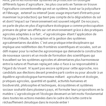
différents types d’agriculture ; les plus courants en Tunisie on trouve :
l'agriculture conventionnelle qui est un système, basé sur la polyculture
et l'élevage, extensif ou intensif (avec usage important d'intrants pour
maximiser la production) qui tient peu compte de la dégradation du sol
et dont l’impact sur l’environnement est souvent négatif. De nos jours,
on parle de plus en plus d'agriculture écologique a comme préoccupation
primaire de gérer ses effets sur cet environnement grâce à des pratiques
agricoles adaptées à ce fait ; «l’agroécologie» étant l’application de
l’écologie à l’étude, la conception et la gestion des systèmes
agroalimentaires durables. C’est une pratique interdisciplinaire qui
implique une redéfinition des frontières scientifiques et sociales, soit un
défi majeur pour la recherche agronomique qui demande la construction
de nouveaux savoirs et un mode de formation des scientifiques qui
travaillent sur les systèmes agricoles et alimentaires plus harmonieuse
entre la nature et l'humain replaçant celui-ci face à sa responsabilité à
l'égard du Vivant . N’ayant pas encore opté pour cette approche, nos
candidats aux élections devant prendre parti contre ou pour aboutir à un
équilibre agroécologique harmonieux mêlant : agriculture et écologie,
pratiques agricoles, quantité et qualité, activités humaines et
biodiversité, philosophie et techniques, écosystèmes et systèmes
sociaux souhaité dans plusieurs pays, et formuler leurs propositions en la
matière. L’agroécologie et l’écologie devenant un leit motiv fondamental
dans toutes les actions menées dans le cadre de la lutte contre le
réchauffement climatique dans le monde entier !