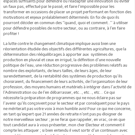
espaces suffisants pour défendre ou réadapter une innovation ou éviter
un faux pas, effectué par le passé, et faire l’impossible pour les
transformer en occasions de placer un projet performant en fonction des
motivations et enjeux préalablement déterminés. En foi de quoi ils
pourront décider en commun des ‘’quand, quoi et comment…’’ à utiliser
pour défendre possibles de notre secteur, ou au contraire, à l’en faire
profiter !
La lutte contre le changement climatique implique aussi bien une
réorientation étudiée des objectifs des différentes agricultures, que la
détermination des rééquilibrages à apporter aux systèmes de
production en pluvial et ceux en irrigué, la définition d’une nouvelle
politique de l’eau, une réduction progressive des problèmes relatifs au
nombre des exploitants, de leurs tailles, de leurs âges, de leur
surendettement, de la rentabilité des systèmes de production qu’ils
choisiraient, du financement de leurs activités, de l’organisation de leur
profession, des moyens humains et matériels à intégrer dans l’activité de
l’Administration ou de l’en débarrasser, etc…, etc…, etc…. Ce qui
nécessite la préparation de programmes qui ne nous éclaire pas sur
l’avenir qu’ils conçoivent pour le secteur et par conséquent pour le pays
ne mériterait pas votre voix à mon humble avis! Pour ce qui me concerne,
en tant qu’expert que 21 années de retraite n’ont pas pu éloigner de
notre merveilleux secteur ; je ne ferai que rappeler, en vrac, ce en que
tout candidat aura à vous présenter, mon cher Electeur et comment il
compte les attaquer ; si bien entendu il veut sortir d’un continuum avec