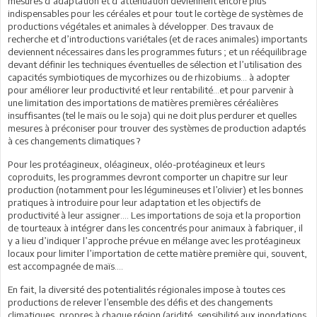
mesures d’adaptation et d’atténuation deviennent encore plus
indispensables pour les céréales et pour tout le cortège de systèmes de
productions végétales et animales à développer. Des travaux de
recherche et d’introductions variétales (et de races animales) importants
deviennent nécessaires dans les programmes futurs ; et un rééquilibrage
devant définir les techniques éventuelles de sélection et l’utilisation des
capacités symbiotiques de mycorhizes ou de rhizobiums… à adopter
pour améliorer leur productivité et leur rentabilité…et pour parvenir à
une limitation des importations de matières premières céréalières
insuffisantes (tel le maïs ou le soja) qui ne doit plus perdurer et quelles
mesures à préconiser pour trouver des systèmes de production adaptés
à ces changements climatiques ?
Pour les protéagineux, oléagineux, oléo-protéagineux et leurs
coproduits, les programmes devront comporter un chapitre sur leur
production (notamment pour les légumineuses et l’olivier) et les bonnes
pratiques à introduire pour leur adaptation et les objectifs de
productivité à leur assigner…. Les importations de soja et la proportion
de tourteaux à intégrer dans les concentrés pour animaux à fabriquer, il
y a lieu d’indiquer l’approche prévue en mélange avec les protéagineux
locaux pour limiter l’importation de cette matière première qui, souvent,
est accompagnée de maïs….
En fait, la diversité des potentialités régionales impose à toutes ces
productions de relever l’ensemble des défis et des changements
climatiques, propres à chaque région (aridité, sensibilité aux inondations,