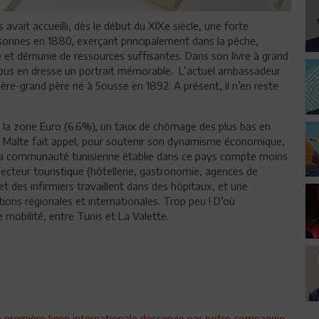
 avait accueilli, dès le début du XIXe siècle, une forte
onnes en 1880, exerçant principalement dans la pêche,
lée et démunie de ressources suffisantes. Dans son livre à grand
nous en dresse un portrait mémorable. L’actuel ambassadeur
ère-grand père né à Sousse en 1892. A présent, il n’en reste
de la zone Euro (6.6%), un taux de chômage des plus bas en
, Malte fait appel, pour soutenir son dynamisme économique,
la communauté tunisienne établie dans ce pays compte moins
ecteur touristique (hôtellerie, gastronomie, agences de
et des infirmiers travaillent dans des hôpitaux, et une
ons régionales et internationales. Trop peu ! D’où
 mobilité, entre Tunis et La Valette.
la première ligne internationale desservie par notre compagnie