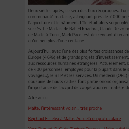
Deux siècles après, ce sera des flux réciproques. Tunis
communauté maltaise, atteignant près de 7 000 pers
l’agriculture et le bâtiment. L’île était alors surpeup
succès Le Maltais de Bab El Khadhra, Claude Rizzo 
de Malte à Tunis, Mark Pace, est descendant d’un arri
qu’un peu plus d’une centaine.
Aujourd’hui, avec l’une des plus fortes croissances 
Europe (4.6%) et de grands projets d’investissement
aux ressources humaines étrangères. Actuellement, 
de 400 personnes, employés pour la plupart dans le s
voyages...), le BTP et les services. Un médecin (ORL) 
douzaine de hauts cadres font partie onond’organisati
l’importance de l'accprd de coopération en matière de
A lre aussi
Malte, l’intéressant voisin... très proche
Beji Caïd Essebsi à Malte: Au-delà du protocolaire
Yosr Chouari, D. G. de Tunisair Express : Malte a été 