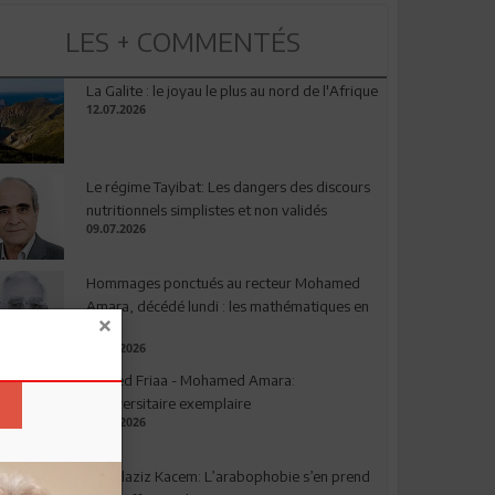
LES + COMMENTÉS
La Galite : le joyau le plus au nord de l'Afrique
12.07.2026
Le régime Tayibat: Les dangers des discours
nutritionnels simplistes et non validés
09.07.2026
Hommages ponctués au recteur Mohamed
Amara, décédé lundi : les mathématiques en
deuil
03.08.2026
Ahmed Friaa - Mohamed Amara:
l’Universitaire exemplaire
04.08.2026
Abdelaziz Kacem: L’arabophobie s’en prend