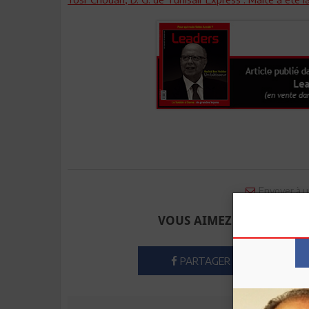
Envoyer à u
VOUS AIMEZ CET ARTICLE
PARTAGER