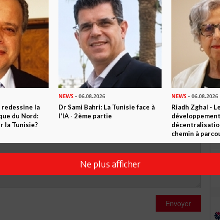
R CET ARTICLE
0
Commentaires
Commenter
NEWS
- 06.08.2026
NEWS
- 06.08.2026
 redessine la
Dr Sami Bahri: La Tunisie face à
Riadh Zghal - L
ique du Nord:
l'IA - 2ème partie
développement:
 la Tunisie?
décentralisatio
chemin à parcou
Ne plus afficher
Envoyer