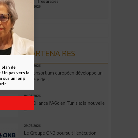
aux chiffres arabes
09.07.2026
PARTENAIRES
06.08.2026
e plan de
Un consortium européen développe un
 Un pas vers la
n sur un long
modèle de ...
rir
04.08.2026
OPPO lance l'A6c en Tunisie: la nouvelle
...
29.07.2026
Le Groupe QNB poursuit l’exécution