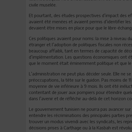
civile muselée.
Et pourtant, des études prospectives d’impact des effe
avaient été menées et avaient permis d’identifier 
devaient être mises en place pour que le libre-échange
Ces politiques avaient pour noms: la mise à niveau du 
étranger et l’adoption de politiques fiscales non récess
beaucoup affaibli, tant en termes de capacité de déci
d’implémentation. Les questions économiques ont été
que le moment était éminemment politique et que le 
L’administration ne peut plus décider seule. Elle ne s
préoccupations, la tête sur le guidon. Pas moins de 
moyenne de vie inférieure à 9 mois. Ils ont été inélu
contentant de jouer aux pompiers pour éteindre quel
dans l’avenir et de réfléchir au-delà de cet horizon co
Le gouvernement tunisien ne pourra pas avancer sur l
entendre les récriminations des principales parties 
trouver un modus vivendi avec les syndicats, les rep
décisions prises à Carthage ou à la Kasbah est révolu