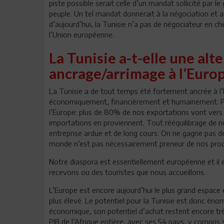
piste possible serait celle d’un mandat sollicité par
peuple. Un tel mandat donnerait à la négociation et a
d’aujourd’hui, la Tunisie n’a pas de négociateur en c
l’Union européenne.
La Tunisie a-t-elle une alt
ancrage/arrimage à l’Europ
La Tunisie a de tout temps été fortement ancrée à l
économiquement, financièrement et humainement. Pr
l’Europe: plus de 80% de nos exportations vont ver
importations en proviennent. Tout rééquilibrage de 
entreprise ardue et de long cours. On ne gagne pas 
monde n’est pas nécessairement preneur de nos prod
Notre diaspora est essentiellement européenne et il
recevons ou des touristes que nous accueillons.
L’Europe est encore aujourd’hui le plus grand espace
plus élevé. Le potentiel pour la Tunisie est donc énorm
économique, son potentiel d’achat restent encore très
PIB de l’Afrique entière, avec ses 54 pays, y compris 