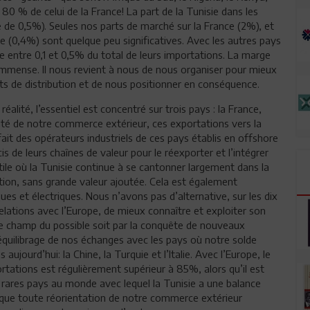
à 80 % de celui de la France! La part de la Tunisie dans les
e de 0,5%). Seules nos parts de marché sur la France (2%), et
e (0,4%) sont quelque peu significatives. Avec les autres pays
le entre 0,1 et 0,5% du total de leurs importations. La marge
immense. Il nous revient à nous de nous organiser pour mieux
uits de distribution et de nous positionner en conséquence.
lité, l’essentiel est concentré sur trois pays : la France,
alité de notre commerce extérieur, ces exportations vers la
 fait des opérateurs industriels de ces pays établis en offshore
s de leurs chaînes de valeur pour le réexporter et l’intégrer
xtile où la Tunisie continue à se cantonner largement dans la
tion, sans grande valeur ajoutée. Cela est également
es et électriques. Nous n’avons pas d’alternative, sur les dix
lations avec l’Europe, de mieux connaître et exploiter son
le champ du possible soit par la conquête de nouveaux
rééquilibrage de nos échanges avec les pays où notre solde
aujourd’hui: la Chine, la Turquie et l’Italie. Avec l’Europe, le
tations est régulièrement supérieur à 85%, alors qu’il est
s rares pays au monde avec lequel la Tunisie a une balance
, que toute réorientation de notre commerce extérieur