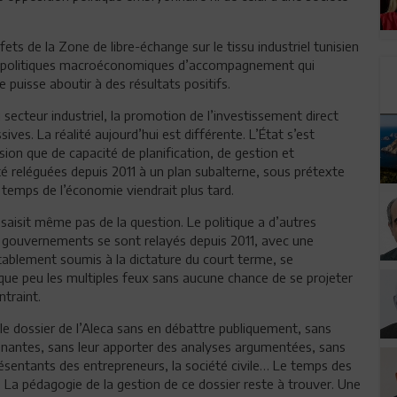
ts de la Zone de libre-échange sur le tissu industriel tunisien
les politiques macroéconomiques d’accompagnement qui
 puisse aboutir à des résultats positifs.
secteur industriel, la promotion de l’investissement direct
ives. La réalité aujourd’hui est différente. L’État s’est
sion que de capacité de planification, de gestion et
 reléguées depuis 2011 à un plan subalterne, sous prétexte
temps de l’économie viendrait plus tard.
e saisit même pas de la question. Le politique a d’autres
11 gouvernements se sont relayés depuis 2011, avec une
ctablement soumis à la dictature du court terme, se
que peu les multiples feux sans aucune chance de se projeter
ntraint.
e dossier de l’Aleca sans en débattre publiquement, sans
prenantes, sans leur apporter des analyses argumentées, sans
résentants des entrepreneurs, la société civile… Le temps des
. La pédagogie de la gestion de ce dossier reste à trouver. Une