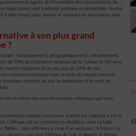
 le gouvernement auprès de l’Assemblée des représentants du
ux négociateurs une légitimité politique incontestable. Au jour
hef à plein temps pour animer et conduire les discussions avec
ernative à son plus grand
e ?
’Europe : historiquement, géographiquement, culturellement,
ès de 70% du commerce extérieur de la Tunisie se fait avec
s le marché européen et un peu plus de 50% de nos
notre commerce extérieur avec le reste du monde sera une
de nouveaux marchés du jour au lendemain et le reste du
uits.
 en est de même des investissements extérieurs que nous
 économique mondial. Le pouvoir d’achat par habitant y est le
e. L’Afrique est un continent en ébullition, mais sa taille
 faibles… bien inférieurs à ceux d’un seul pays: la France. Le
ses «géants» que sont l’Afrique du Sud, le Nigeria, le Kenya,