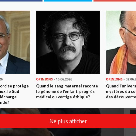
26
OPINIONS
- 15.06.2026
OPINIONS
- 02.06.
Nord se protège
Quand le sang maternel raconte
Quand l’univers
ux; le Sud
le génome de l’enfant: progrès
mystères du co
 décharge
médical ou vertige éthique?
des découverte
onde?
Ne plus afficher