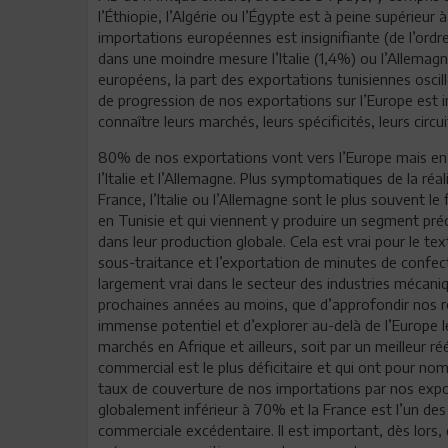
l’Éthiopie, l’Algérie ou l’Égypte est à peine supérieur 
importations européennes est insignifiante (de l’ordr
dans une moindre mesure l’Italie (1,4%) ou l’Allemagn
européens, la part des exportations tunisiennes oscil
de progression de nos exportations sur l’Europe est 
connaître leurs marchés, leurs spécificités, leurs circ
80% de nos exportations vont vers l’Europe mais en réa
l’Italie et l’Allemagne. Plus symptomatiques de la ré
France, l’Italie ou l’Allemagne sont le plus souvent le
en Tunisie et qui viennent y produire un segment préci
dans leur production globale. Cela est vrai pour le te
sous-traitance et l’exportation de minutes de confec
largement vrai dans le secteur des industries mécaniqu
prochaines années au moins, que d’approfondir nos re
immense potentiel et d’explorer au-delà de l’Europe 
marchés en Afrique et ailleurs, soit par un meilleur 
commercial est le plus déficitaire et qui ont pour noms 
taux de couverture de nos importations par nos expor
globalement inférieur à 70% et la France est l’un de
commerciale excédentaire. Il est important, dès lors