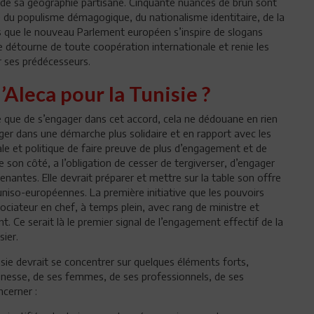
s de sa géographie partisane. Cinquante nuances de brun sont
e du populisme démagogique, du nationalisme identitaire, de la
ces que le nouveau Parlement européen s’inspire de slogans
 se détourne de toute coopération internationale et renie les
r ses prédécesseurs.
’Aleca pour la Tunisie ?
le que de s’engager dans cet accord, cela ne dédouane en rien
ger dans une démarche plus solidaire et en rapport avec les
rale et politique de faire preuve de plus d’engagement et de
de son côté, a l’obligation de cesser de tergiverser, d’engager
enantes. Elle devrait préparer et mettre sur la table son offre
tuniso-européennes. La première initiative que les pouvoirs
ociateur en chef, à temps plein, avec rang de ministre et
 Ce serait là le premier signal de l’engagement effectif de la
sier.
sie devrait se concentrer sur quelques éléments forts,
jeunesse, de ses femmes, de ses professionnels, de ses
ncerner :