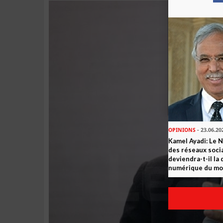
OPINIONS
- 23.06.20
Kamel Ayadi: Le 
des réseaux socia
deviendra-t-il la
numérique du m