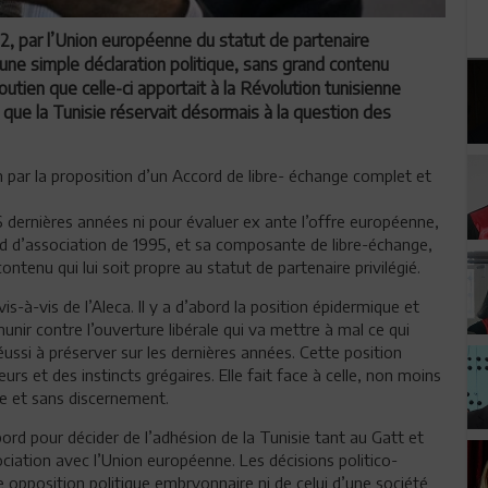
2, par l’Union européenne du statut de partenaire
t une simple déclaration politique, sans grand contenu
soutien que celle-ci apportait à la Révolution tunisienne
 que la Tunisie réservait désormais à la question des
 par la proposition d’un Accord de libre- échange complet et
 6 dernières années ni pour évaluer ex ante l’offre européenne,
ord d’association de 1995, et sa composante de libre-échange,
ntenu qui lui soit propre au statut de partenaire privilégié.
s-à-vis de l’Aleca. Il y a d’abord la position épidermique et
unir contre l’ouverture libérale qui va mettre à mal ce qui
ussi à préserver sur les dernières années. Cette position
rs et des instincts grégaires. Elle fait face à celle, non moins
se et sans discernement.
bord pour décider de l’adhésion de la Tunisie tant au Gatt et
iation avec l’Union européenne. Les décisions politico-
e opposition politique embryonnaire ni de celui d’une société