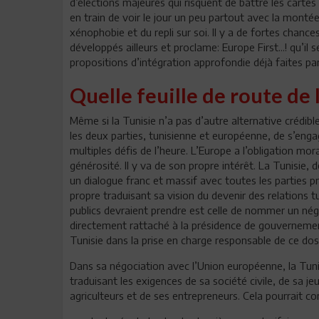
d’élections majeures qui risquent de battre les carte
en train de voir le jour un peu partout avec la monté
xénophobie et du repli sur soi. Il y a de fortes chan
développés ailleurs et proclame: Europe First...! qu’il
propositions d’intégration approfondie déjà faites pa
Quelle feuille de route de l
Même si la Tunisie n’a pas d’autre alternative crédib
les deux parties, tunisienne et européenne, de s’enga
multiples défis de l’heure. L’Europe a l’obligation mo
générosité. Il y va de son propre intérêt. La Tunisie, 
un dialogue franc et massif avec toutes les parties pr
propre traduisant sa vision du devenir des relations 
publics devraient prendre est celle de nommer un nég
directement rattaché à la présidence de gouvernement.
Tunisie dans la prise en charge responsable de ce dos
Dans sa négociation avec l’Union européenne, la Tuni
traduisant les exigences de sa société civile, de sa 
agriculteurs et de ses entrepreneurs. Cela pourrait co