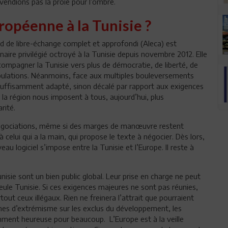
endions pas la proie pour l’ombre.
uropéenne à la Tunisie ?
cord de libre-échange complet et approfondi (Aleca) est
aire privilégié octroyé à la Tunisie depuis novembre 2012. Elle
ompagner la Tunisie vers plus de démocratie, de liberté, de
opulations. Néanmoins, face aux multiples bouleversements
 insuffisamment adapté, sinon décalé par rapport aux exigences
 la région nous imposent à tous, aujourd’hui, plus
rité.
 négociations, même si des marges de manœuvre restent
celui qui a la main, qui propose le texte à négocier. Dès lors,
au logiciel s’impose entre la Tunisie et l’Europe. Il reste à
nisie sont un bien public global. Leur prise en charge ne peut
 seule Tunisie. Si ces exigences majeures ne sont pas réunies,
tout ceux illégaux. Rien ne freinera l’attrait que pourraient
ormes d’extrémisme sur les exclus du développement, les
mment heureuse pour beaucoup. L’Europe est à la veille