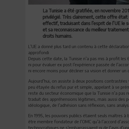
La Tunisie a été gratifiée, en novembre 201
privilégié. Très clairement, cette offre étai
effectif, traduisant dans l’esprit de l’UE le 
et sa reconnaissance du meilleur traitement
droits humains.
L’UE a donné plus tard un contenu à cette déclaration
approfondi
Depuis cette date, la Tunisie n’a pas mis à profit les
ni pour évaluer ex post l’expérience passée de l’acc
ni encore moins pour décliner sa vision et donner un co
Aujourd’hui, on assiste à deux positions contrastées vi
peu étayée du refus pur et simple, appelant à se prém
reste du secteur économique que la Tunisie n’a pas ré
traduit des appréhensions légitimes, mais aussi des peu
idéologique, de l’adhésion sans réflexion, sans analy
En 1995, les pouvoirs publics étaient seuls maîtres à 
être membre fondateur de l’OMC qu’à l’accord d’assoc
technocratiques ne s’embarrassaient ni de l’avis d’un