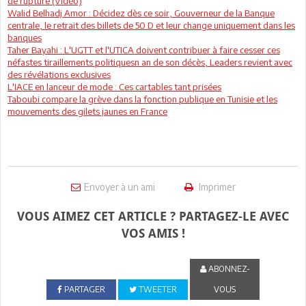
de rupture (Vidéo)
Walid Belhadj Amor : Décidez dès ce soir, Gouverneur de la Banque
centrale, le retrait des billets de 50 D et leur change uniquement dans les
banques
Taher Bayahi : L'UGTT et l'UTICA doivent contribuer à faire cesser ces
néfastes tiraillements politiquesn an de son décès, Leaders revient avec
des révélations exclusives
L'IACE en lanceur de mode : Ces cartables tant prisées
Taboubi compare la grève dans la fonction publique en Tunisie et les
mouvements des gilets jaunes en France
Envoyer à un ami
Imprimer
VOUS AIMEZ CET ARTICLE ? PARTAGEZ-LE AVEC
VOS AMIS !
ABONNEZ-
PARTAGER
TWEETER
VOUS