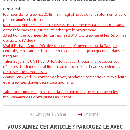
Lire aussi
Journées de l'entreprise 2018 - Slim Zghal nous devons réformer, encore
plus en année électorale
IACE - Les Journées de l’Entreprise 2018 commencent à Port El Kantaoui,
entre réformes et ruptures : téléchargez le programme
33 édition des Journées de l’Entreprise 2018: L’Entreprise et les Réformes
de rupture (Vidéo)
Walid Belhadj Amor : Décidez dès ce soir, Gouverneur de la Banque
centrale, le retrait des billets de 50 D et leur change uniquement dans les
banques
Taher Bayahi : L'UGTT et l'UTICA doivent contribuer à faire cesser ces
néfastes tiraillements politiquesn an de son décès, Leaders revient avec
des révélations exclusives
Amine Ben Ayed : Ni combat de boxe, ni relation romantique, travailleurs
et entreprises doivent être tous gagnants
Taboubi compare la grève dans la fonction publique en Tunisie et les
mouvements des gilets jaunes en France
Envoyer à un ami
Imprimer
VOUS AIMEZ CET ARTICLE ? PARTAGEZ-LE AVEC