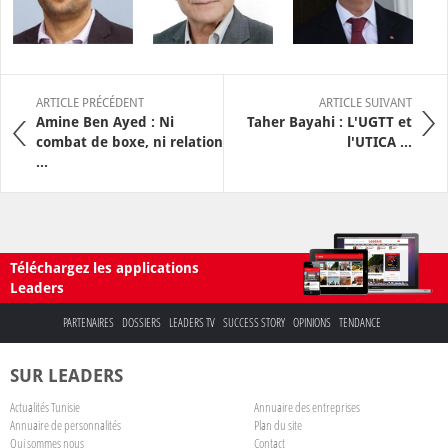
ARTICLE PRÉCÉDENT
ARTICLE SUIVANT
Amine Ben Ayed : Ni
Taher Bayahi : L'UGTT et
combat de boxe, ni relation
l'UTICA ...
...
Téléchargez les applications
Leaders
PARTENAIRES
DOSSIERS
LEADERS TV
SUCCESS STORY
OPINIONS
TENDANCE
SUR LEADERS
Actualités Tunisie
Annuaire des entreprises
Annuaire de personnalités
Plan du site
Qui sommes nous
Contact