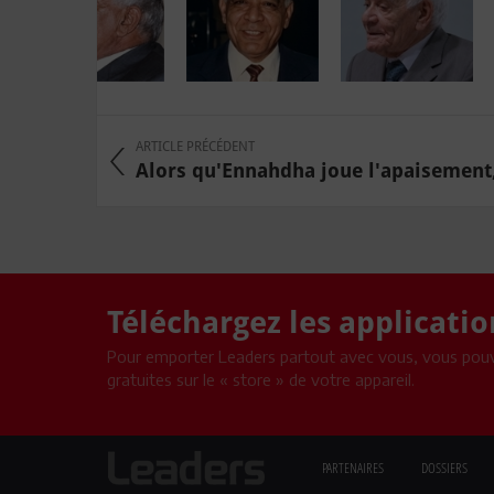
ARTICLE PRÉCÉDENT
Alors qu'Ennahdha joue l'apaisement, 
Téléchargez les applicati
Pour emporter Leaders partout avec vous, vous pouv
gratuites sur le « store » de votre appareil.
PARTENAIRES
DOSSIERS