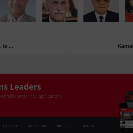
le ...
Kamel
ons Leaders
ez télécharger nos applications
LEADERS TV
SUCCESS STORY
OPINIONS
TENDANCE