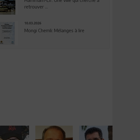
Hammam-Lif: Une ville qui cherche à
retrouver ...
10.03.2026
Mongi Chemli: Mélanges à lire