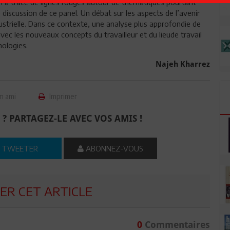
n a tracé de lignes rouges autour de thématiques pourtant
e discussion de ce panel. Un débat sur les aspects de l’avenir
dustrielle. Dans ce contexte, une analyse plus approfondie de
avec les nouveaux concepts du travailleur et du lieude travail
nologies.
Najeh Kharrez
n ami
Imprimer
 ? PARTAGEZ-LE AVEC VOS AMIS !
TWEETER
ABONNEZ-VOUS
R CET ARTICLE
0
Commentaires