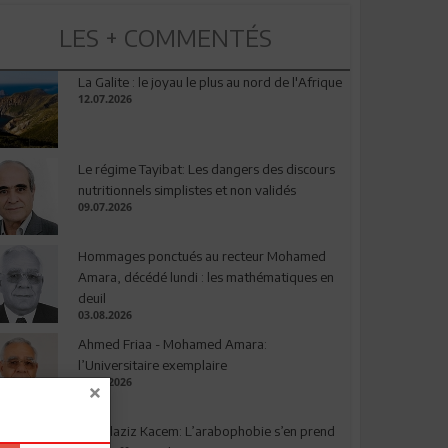
LES + COMMENTÉS
La Galite : le joyau le plus au nord de l'Afrique
12.07.2026
Le régime Tayibat: Les dangers des discours
nutritionnels simplistes et non validés
09.07.2026
Hommages ponctués au recteur Mohamed
Amara, décédé lundi : les mathématiques en
deuil
03.08.2026
Ahmed Friaa - Mohamed Amara:
l’Universitaire exemplaire
04.08.2026
Abdelaziz Kacem: L’arabophobie s’en prend