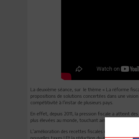
La deuxième séance, sur le thème « La réforme fiscal
propositions de solutions concertées dans une vision g
compétitivité à l’instar de plusieurs pays.
En effet, depuis 2011, la pression fiscale a atteint de
plus élevées au monde, touchant ainsi la compétitivit
L’amélioration des recettes fiscales ne passe pas né
nouvelles taxes ! Et la réduction du déficit budgéta