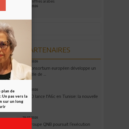
aux chiffres arabes
09.07.2026
PARTENAIRES
06.08.2026
Un consortium européen développe un
modèle de ...
04.08.2026
e plan de
OPPO lance l'A6c en Tunisie: la nouvelle
 Un pas vers la
n sur un long
...
rir
29.07.2026
Le Groupe QNB poursuit l’exécution