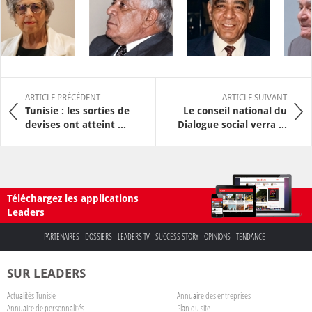
ARTICLE PRÉCÉDENT
ARTICLE SUIVANT
Tunisie : les sorties de
Le conseil national du
devises ont atteint ...
Dialogue social verra ...
Téléchargez les applications
Leaders
PARTENAIRES
DOSSIERS
LEADERS TV
SUCCESS STORY
OPINIONS
TENDANCE
SUR LEADERS
Actualités Tunisie
Annuaire des entreprises
Annuaire de personnalités
Plan du site