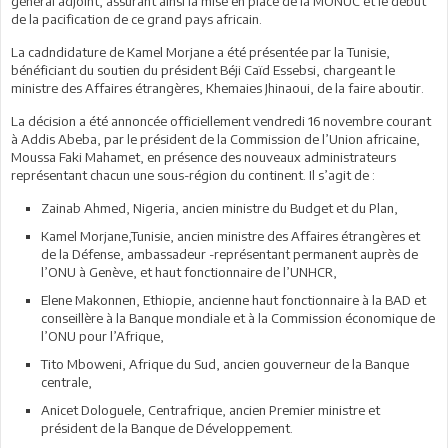
général adjoint, assurant ainsi la mise en place de la MONUC et le début
de la pacification de ce grand pays africain.
La cadndidature de Kamel Morjane a été présentée par la Tunisie,
bénéficiant du soutien du président Béji Caïd Essebsi, chargeant le
ministre des Affaires étrangères, Khemaies Jhinaoui, de la faire aboutir.
La décision a été annoncée officiellement vendredi 16 novembre courant
à Addis Abeba, par le président de la Commission de l’Union africaine,
Moussa Faki Mahamet, en présence des nouveaux administrateurs
représentant chacun une sous-région du continent. Il s’agit de :
Zainab Ahmed, Nigeria, ancien ministre du Budget et du Plan,
Kamel Morjane,Tunisie, ancien ministre des Affaires étrangères et
de la Défense, ambassadeur -représentant permanent auprès de
l’ONU à Genève, et haut fonctionnaire de l’UNHCR,
Elene Makonnen, Ethiopie, ancienne haut fonctionnaire à la BAD et
conseillère à la Banque mondiale et à la Commission économique de
l’ONU pour l’Afrique,
Tito Mboweni, Afrique du Sud, ancien gouverneur de la Banque
centrale,
Anicet Dologuele, Centrafrique, ancien Premier ministre et
président de la Banque de Développement.