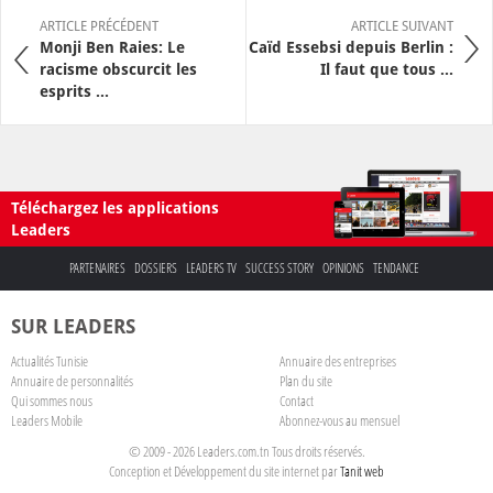
ARTICLE PRÉCÉDENT
ARTICLE SUIVANT
Monji Ben Raies: Le
Caïd Essebsi depuis Berlin :
racisme obscurcit les
Il faut que tous ...
esprits ...
Téléchargez les applications
Leaders
PARTENAIRES
DOSSIERS
LEADERS TV
SUCCESS STORY
OPINIONS
TENDANCE
SUR LEADERS
Actualités Tunisie
Annuaire des entreprises
Annuaire de personnalités
Plan du site
Qui sommes nous
Contact
Leaders Mobile
Abonnez-vous au mensuel
© 2009 - 2026 Leaders.com.tn Tous droits réservés.
Conception et Développement du site internet par
Tanit web