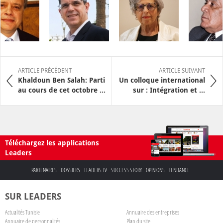
ARTICLE PRÉCÉDENT
ARTICLE SUIVANT
Khaldoun Ben Salah: Parti
Un colloque international
au cours de cet octobre ...
sur : Intégration et ...
Téléchargez les applications
Leaders
PARTENAIRES
DOSSIERS
LEADERS TV
SUCCESS STORY
OPINIONS
TENDANCE
SUR LEADERS
Actualités Tunisie
Annuaire des entreprises
Annuaire de personnalités
Plan du site